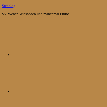
Zum
Stehblog
Inhalt
SV Wehen Wiesbaden und manchmal Fußball
springen
Bluesky
Mastodon
WhatsApp