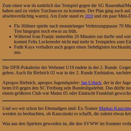
Zum einen war da natürlich das Testspiel gegen die SG Rauenthal/Mar
haben und zu vielen Torchancen zu kommen. Der Plan ging auch auf, d
abseitsverdächtig waren). Am Ende stand es
10:0
und ein paar Mini-E
Flo Hübner spielte nach monatelanger Verletzungspause 70 Minu
Test hingegen noch etwas zu früh.
Während Ivan Franjic immerhin 20 Minuten ran durfte und somit
kommt Felix Luckeneder nicht mal mehr in Testspielen zum Einsa
Fatih Kaya verballert auch gegen einen Siebtligisten hochkarät
aus.
Die DFB-Pokalreise der Wehener U19 endete in der 2. Runde. Gegen 
geben. Auch für Biebrich 02 war in der 2. Runde Endstation, nach
Apropos Biebrich, apropos Jugendspieler:
Jan Urbich
, der in der Ju
beim 0:0 gegen den SC Freiburg sein Bundesligadebüt. Das dürfte no
einem größeren Club wie Mainz 05 oder Eintracht Frankfurt gewechsel
Und wo wir schon bei Ehemaligen sind: Ex-Trainer
Markus Kauczins
werden zu beobachten, ob Kauczinski es schafft, die zuletzt etwas kr
Was aus den Spielern geworden ist, die den SVWW im Sommer verlas