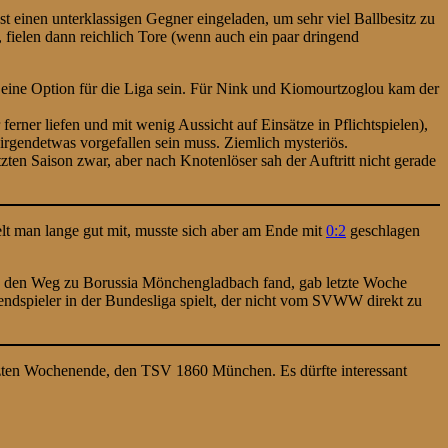
t einen unterklassigen Gegner eingeladen, um sehr viel Ballbesitz zu
fielen dann reichlich Tore (wenn auch ein paar dringend
r eine Option für die Liga sein. Für Nink und Kiomourtzoglou kam der
rner liefen und mit wenig Aussicht auf Einsätze in Pflichtspielen),
 irgendetwas vorgefallen sein muss. Ziemlich mysteriös.
ten Saison zwar, aber nach Knotenlöser sah der Auftritt nicht gerade
t man lange gut mit, musste sich aber am Ende mit
0:2
geschlagen
ach den Weg zu Borussia Mönchengladbach fand, gab letzte Woche
endspieler in der Bundesliga spielt, der nicht vom SVWW direkt zu
zten Wochenende, den TSV 1860 München. Es dürfte interessant