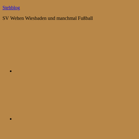
Zum
Stehblog
Inhalt
SV Wehen Wiesbaden und manchmal Fußball
springen
Bluesky
Mastodon
WhatsApp