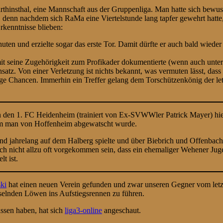
thinsthal, eine Mannschaft aus der Gruppenliga. Man hatte sich bewuss
enn nachdem sich RaMa eine Viertelstunde lang tapfer gewehrt hatte, 
rkenntnisse blieben:
ten und erzielte sogar das erste Tor. Damit dürfte er auch bald wiede
 seine Zugehörigkeit zum Profikader dokumentierte (wenn auch unter fe
tz. Von einer Verletzung ist nichts bekannt, was vermuten lässt, dass
ige Chancen. Immerhin ein Treffer gelang dem Torschützenkönig der letz
den 1. FC Heidenheim (trainiert von Ex-SVWWler Patrick Mayer) hiel
dem man von Hoffenheim abgewatscht wurde.
gend jahrelang auf dem Halberg spielte und über Biebrich und Offenb
ch nicht allzu oft vorgekommen sein, dass ein ehemaliger Wehener Jug
t ist.
ki
hat einen neuen Verein gefunden und zwar unseren Gegner vom let
iselnden Löwen ins Aufstiegsrennen zu führen.
sen haben, hat sich
liga3-online
angeschaut.