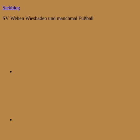
Zum
Stehblog
Inhalt
SV Wehen Wiesbaden und manchmal Fußball
springen
Bluesky
Mastodon
WhatsApp