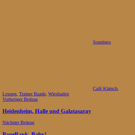
Sonstiges
Café Klatsch
,
Lesung
,
Trainer Baade
,
Wiesbaden
Beitragsnavigation
Vorheriger Beitrag
Heidenheim, Halle und Galatasaray
Nächster Beitrag
PageRank, Baby!