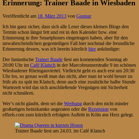
Erinnerung: Trainer Baade in Wiesbaden
Veröffentlicht am
18. März 2013
von
Gunnar
Ich bin ganz sicher, dass sich alle Leser dieses kleinen Blogs den
Termin schon längst fett und rot in den Kalender bzw. eine
Erinnerung in ihre Smartphones eingetragen haben, aber für den
unwahrscheinlichen gegenteiligen Fall hier nochmal die freundliche
Erinnerung dessen, was ich bereits kürzlich
hier
ankündigte:
Der fantastische
Trainer Baade
liest am kommenden Sonntag ab
20:00 Uhr im
Café Klatsch
in der Marcobrunnerstraße 9 im schönen
Wiesbadener Rheingauviertel. Vielleicht geht es auch erst um 20:30
Uhr los, so genau weiß man das nicht, aber man ist wohl besser zu
früh als zu spät im Klatsch, denn auch eine zusätzliche halbe Stunde
Wartezeit wird das sich anschließende Vergnügen mit Sicherheit
nicht schmälern.
Wer’s nicht glaubt, dem sei die
Werbung
durch den nicht minder
großartigen heinzkamke angeraten oder die
Rezension
von
effzeh.com zum kürzlich erfolgten Auftritt in Köln ans Herz gelegt.
Trainer Baade liest am 24.03. im Café Klatsch