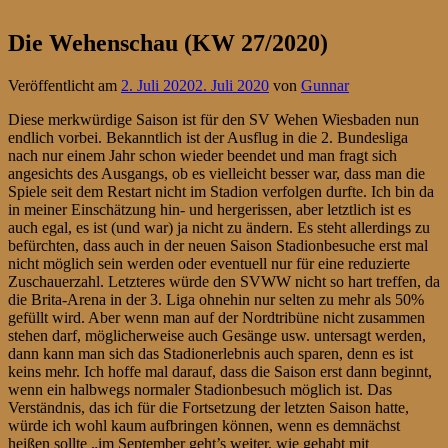
Die Wehenschau (KW 27/2020)
Veröffentlicht am
2. Juli 2020
2. Juli 2020
von
Gunnar
Diese merkwürdige Saison ist für den SV Wehen Wiesbaden nun
endlich vorbei. Bekanntlich ist der Ausflug in die 2. Bundesliga
nach nur einem Jahr schon wieder beendet und man fragt sich
angesichts des Ausgangs, ob es vielleicht besser war, dass man die
Spiele seit dem Restart nicht im Stadion verfolgen durfte. Ich bin da
in meiner Einschätzung hin- und hergerissen, aber letztlich ist es
auch egal, es ist (und war) ja nicht zu ändern. Es steht allerdings zu
befürchten, dass auch in der neuen Saison Stadionbesuche erst mal
nicht möglich sein werden oder eventuell nur für eine reduzierte
Zuschauerzahl. Letzteres würde den SVWW nicht so hart treffen, da
die Brita-Arena in der 3. Liga ohnehin nur selten zu mehr als 50%
gefüllt wird. Aber wenn man auf der Nordtribüne nicht zusammen
stehen darf, möglicherweise auch Gesänge usw. untersagt werden,
dann kann man sich das Stadionerlebnis auch sparen, denn es ist
keins mehr. Ich hoffe mal darauf, dass die Saison erst dann beginnt,
wenn ein halbwegs normaler Stadionbesuch möglich ist. Das
Verständnis, das ich für die Fortsetzung der letzten Saison hatte,
würde ich wohl kaum aufbringen können, wenn es demnächst
heißen sollte „im September geht’s weiter, wie gehabt mit