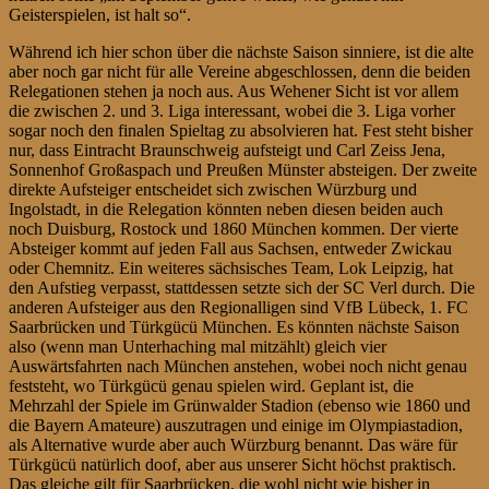
Geisterspielen, ist halt so“.
Während ich hier schon über die nächste Saison sinniere, ist die alte
aber noch gar nicht für alle Vereine abgeschlossen, denn die beiden
Relegationen stehen ja noch aus. Aus Wehener Sicht ist vor allem
die zwischen 2. und 3. Liga interessant, wobei die 3. Liga vorher
sogar noch den finalen Spieltag zu absolvieren hat. Fest steht bisher
nur, dass Eintracht Braunschweig aufsteigt und Carl Zeiss Jena,
Sonnenhof Großaspach und Preußen Münster absteigen. Der zweite
direkte Aufsteiger entscheidet sich zwischen Würzburg und
Ingolstadt, in die Relegation könnten neben diesen beiden auch
noch Duisburg, Rostock und 1860 München kommen. Der vierte
Absteiger kommt auf jeden Fall aus Sachsen, entweder Zwickau
oder Chemnitz. Ein weiteres sächsisches Team, Lok Leipzig, hat
den Aufstieg verpasst, stattdessen setzte sich der SC Verl durch. Die
anderen Aufsteiger aus den Regionalligen sind VfB Lübeck, 1. FC
Saarbrücken und Türkgücü München. Es könnten nächste Saison
also (wenn man Unterhaching mal mitzählt) gleich vier
Auswärtsfahrten nach München anstehen, wobei noch nicht genau
feststeht, wo Türkgücü genau spielen wird. Geplant ist, die
Mehrzahl der Spiele im Grünwalder Stadion (ebenso wie 1860 und
die Bayern Amateure) auszutragen und einige im Olympiastadion,
als Alternative wurde aber auch Würzburg benannt. Das wäre für
Türkgücü natürlich doof, aber aus unserer Sicht höchst praktisch.
Das gleiche gilt für Saarbrücken, die wohl nicht wie bisher in