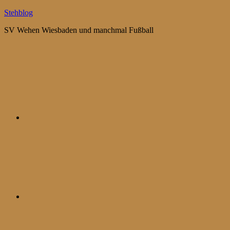
Zum
Stehblog
Inhalt
SV Wehen Wiesbaden und manchmal Fußball
springen
Bluesky
Mastodon
WhatsApp