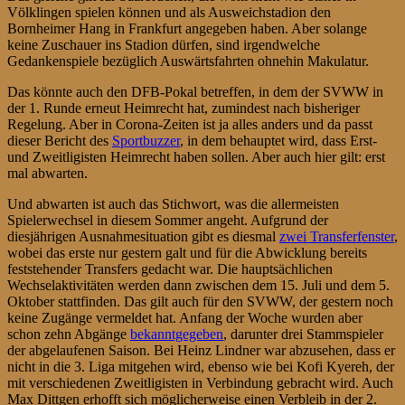
Völklingen spielen können und als Ausweichstadion den
Bornheimer Hang in Frankfurt angegeben haben. Aber solange
keine Zuschauer ins Stadion dürfen, sind irgendwelche
Gedankenspiele bezüglich Auswärtsfahrten ohnehin Makulatur.
Das könnte auch den DFB-Pokal betreffen, in dem der SVWW in
der 1. Runde erneut Heimrecht hat, zumindest nach bisheriger
Regelung. Aber in Corona-Zeiten ist ja alles anders und da passt
dieser Bericht des
Sportbuzzer
, in dem behauptet wird, dass Erst-
und Zweitligisten Heimrecht haben sollen. Aber auch hier gilt: erst
mal abwarten.
Und abwarten ist auch das Stichwort, was die allermeisten
Spielerwechsel in diesem Sommer angeht. Aufgrund der
diesjährigen Ausnahmesituation gibt es diesmal
zwei Transferfenster
,
wobei das erste nur gestern galt und für die Abwicklung bereits
feststehender Transfers gedacht war. Die hauptsächlichen
Wechselaktivitäten werden dann zwischen dem 15. Juli und dem 5.
Oktober stattfinden. Das gilt auch für den SVWW, der gestern noch
keine Zugänge vermeldet hat. Anfang der Woche wurden aber
schon zehn Abgänge
bekanntgegeben
, darunter drei Stammspieler
der abgelaufenen Saison. Bei Heinz Lindner war abzusehen, dass er
nicht in die 3. Liga mitgehen wird, ebenso wie bei Kofi Kyereh, der
mit verschiedenen Zweitligisten in Verbindung gebracht wird. Auch
Max Dittgen erhofft sich möglicherweise einen Verbleib in der 2.