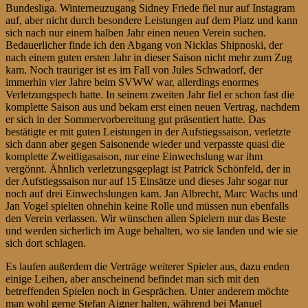
Bundesliga. Winterneuzugang Sidney Friede fiel nur auf Instagram
auf, aber nicht durch besondere Leistungen auf dem Platz und kann
sich nach nur einem halben Jahr einen neuen Verein suchen.
Bedauerlicher finde ich den Abgang von Nicklas Shipnoski, der
nach einem guten ersten Jahr in dieser Saison nicht mehr zum Zug
kam. Noch trauriger ist es im Fall von Jules Schwadorf, der
immerhin vier Jahre beim SVWW war, allerdings enormes
Verletzungspech hatte. In seinem zweiten Jahr fiel er schon fast die
komplette Saison aus und bekam erst einen neuen Vertrag, nachdem
er sich in der Sommervorbereitung gut präsentiert hatte. Das
bestätigte er mit guten Leistungen in der Aufstiegssaison, verletzte
sich dann aber gegen Saisonende wieder und verpasste quasi die
komplette Zweitligasaison, nur eine Einwechslung war ihm
vergönnt. Ähnlich verletzungsgeplagt ist Patrick Schönfeld, der in
der Aufstiegssaison nur auf 15 Einsätze und dieses Jahr sogar nur
noch auf drei Einwechslungen kam. Jan Albrecht, Marc Wachs und
Jan Vogel spielten ohnehin keine Rolle und müssen nun ebenfalls
den Verein verlassen. Wir wünschen allen Spielern nur das Beste
und werden sicherlich im Auge behalten, wo sie landen und wie sie
sich dort schlagen.
Es laufen außerdem die Verträge weiterer Spieler aus, dazu enden
einige Leihen, aber anscheinend befindet man sich mit den
betreffenden Spielen noch in Gesprächen. Unter anderem möchte
man wohl gerne Stefan Aigner halten, während bei Manuel