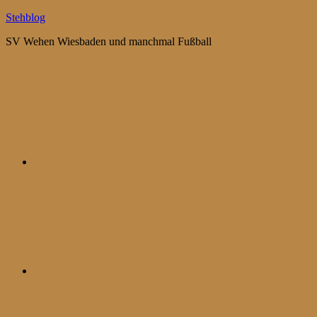
Zum
Stehblog
Inhalt
SV Wehen Wiesbaden und manchmal Fußball
springen
Bluesky
Mastodon
WhatsApp