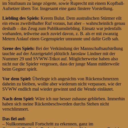
im Strafraum zu lange zögerte, sowie Ruprecht mit einem Kopfball-
Aufsetzer übers Tor. Insgesamt eine ganz finstere Vorstellung.
Liebling des Spiels:
Kerem Bulut. Dem australischen Stürmer eilt
ein etwas zweifelhafter Ruf voraus, hat aber – wahrscheinlich genau
deshalb – das Zeug zum Publikumsliebling. Einsatz war jedenfalls
vorhanden, teilweise auch zuviel davon, z. B. als er mit zwanzig
Metern Anlauf einen Gegenspieler umrannte und dafür Gelb sah.
Szene des Spiels:
Bei der Verkündung der Mannschaftsaufstellung
tauchte auf der Anzeigetafel plötzlich Jaroslaw Lindner mit der
Nummer 29 und SVWW-Trikot auf. Möglicherweise haben also
nicht nur die Spieler vergessen, dass der junge Mann mittlerweile
beim Gegner spielt.
Vor dem Spiel:
Überlegte ich angesichts von Rückenschmerzen
daheim zu bleiben, wollte aber wiederum nicht verpassen, wie der
SVWW endlich mal wieder gewinnt und die Wende einläutet.
Nach dem Spiel:
Wäre ich nur besser zuhause geblieben. Immerhin
haben sich meine Rückenbeschwerden durchs Stehen nicht
verschlimmert.
Das fiel auf:
– Nullkommanull Fortschritt zu erkennen, ganz im