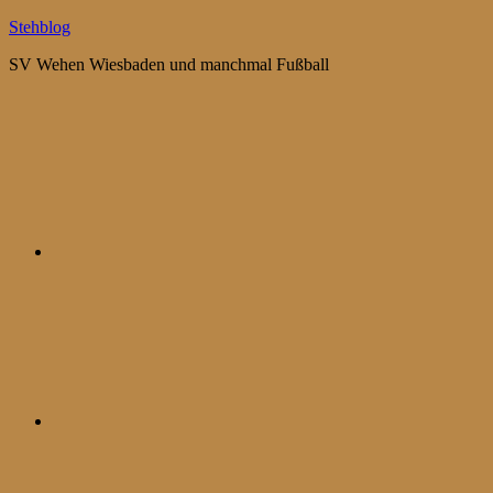
Zum
Stehblog
Inhalt
SV Wehen Wiesbaden und manchmal Fußball
springen
Bluesky
Mastodon
WhatsApp