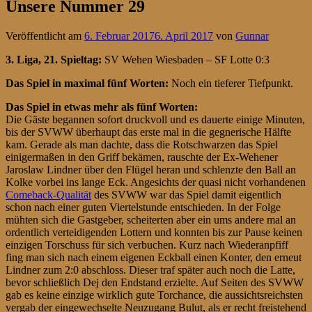
Unsere Nummer 29
Veröffentlicht am
6. Februar 2017
6. April 2017
von
Gunnar
3. Liga, 21. Spieltag
:
SV Wehen Wiesbaden – SF Lotte 0:3
Das Spiel in maximal fünf Worten:
Noch ein tieferer Tiefpunkt.
Das Spiel in etwas mehr als fünf Worten:
Die Gäste begannen sofort druckvoll und es dauerte einige Minuten,
bis der SVWW überhaupt das erste mal in die gegnerische Hälfte
kam. Gerade als man dachte, dass die Rotschwarzen das Spiel
einigermaßen in den Griff bekämen, rauschte der Ex-Wehener
Jaroslaw Lindner über den Flügel heran und schlenzte den Ball an
Kolke vorbei ins lange Eck. Angesichts der quasi nicht vorhandenen
Comeback-Qualität
des SVWW war das Spiel damit eigentlich
schon nach einer guten Viertelstunde entschieden. In der Folge
mühten sich die Gastgeber, scheiterten aber ein ums andere mal an
ordentlich verteidigenden Lottern und konnten bis zur Pause keinen
einzigen Torschuss für sich verbuchen. Kurz nach Wiederanpfiff
fing man sich nach einem eigenen Eckball einen Konter, den erneut
Lindner zum 2:0 abschloss. Dieser traf später auch noch die Latte,
bevor schließlich Dej den Endstand erzielte. Auf Seiten des SVWW
gab es keine einzige wirklich gute Torchance, die aussichtsreichsten
vergab der eingewechselte Neuzugang Bulut, als er recht freistehend