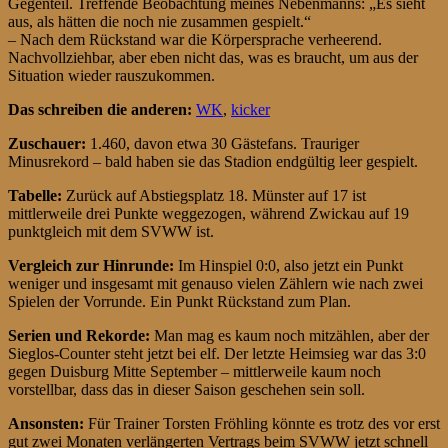
Gegenteil. Treffende Beobachtung meines Nebenmanns: „Es sieht
aus, als hätten die noch nie zusammen gespielt.“
– Nach dem Rückstand war die Körpersprache verheerend.
Nachvollziehbar, aber eben nicht das, was es braucht, um aus der
Situation wieder rauszukommen.
Das schreiben die anderen:
WK
,
kicker
Zuschauer:
1.460, davon etwa 30 Gästefans. Trauriger
Minusrekord – bald haben sie das Stadion endgültig leer gespielt.
Tabelle:
Zurück auf Abstiegsplatz 18. Münster auf 17 ist
mittlerweile drei Punkte weggezogen, während Zwickau auf 19
punktgleich mit dem SVWW ist.
Vergleich zur Hinrunde:
Im Hinspiel 0:0, also jetzt ein Punkt
weniger und insgesamt mit genauso vielen Zählern wie nach zwei
Spielen der Vorrunde. Ein Punkt Rückstand zum Plan.
Serien und Rekorde:
Man mag es kaum noch mitzählen, aber der
Sieglos-Counter steht jetzt bei elf. Der letzte Heimsieg war das 3:0
gegen Duisburg Mitte September – mittlerweile kaum noch
vorstellbar, dass das in dieser Saison geschehen sein soll.
Ansonsten:
Für Trainer Torsten Fröhling könnte es trotz des vor erst
gut zwei Monaten verlängerten Vertrags beim SVWW jetzt schnell