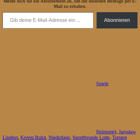
Melde dich für ein Abonnement an, um die neuesten Beiträge per E-
Mail zu erhalten.
Gib deine E-Mail-Adresse ein ...
Abonnieren
Spiele
Heimspiel
,
Jaroslaw
Lindner
,
Kerem Bulut
,
Niederlage
,
Sportfreunde Lotte
,
Torsten