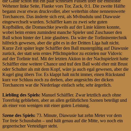
die Gäste schön mit ein paar schnellen Pässen über die entblößte
Wehener linke Seite, Flanke vors Tor, Zack, 0:1. Die zweite Hälfte
begann zwar etwas druckvoller, aber weiterhin ohne nennenswerte
Torchancen. Das änderte sich erst, als Mvibudulu und Diawusie
eingewechselt wurden. Schäffler kam zu zwei sehr guten
Kopfbällen, die Domaschke jeweils auf der Linie klären konnte,
wobei beim ersten zumindest manche Spieler und Zuschauer den
Ball schon hinter der Linie glaubten. Da wäre die Torlininentechnik
hilfreich gewesen, aber die gibt es in der Dritten Liga halt nicht.
Kurze Zeit später legte Schäffler den Ball mustergültig auf Diawusie
zurück, der statt sein erstes Pflichtspieltor zu erzielen nur Vidovic
auf der Torlinie traf. Mit der letzten Aktion in der Nachspielzeit hatte
Schäffler eine weitere Chance und traf den Ball wohl eher mit Brust
oder Schulter als mit dem Kopf, wäre ja auch egal gewesen, aber die
Kugel ging übers Tor. Es klappt halt nicht immer, einen Rückstand
kurz vor Schluss noch zu drehen, aber angesichts der dicken
Torchancen war die Niederlage einfach sehr, sehr ärgerlich.
Liebling des Spiels:
Manuel Schäffler. Zwar letztlich auch ohne
Torerfolg geblieben, aber an allen gefährlichen Szenen beteiligt und
als einer von wenigen mit einer guten Leistung.
Szene des Spiels:
73. Minute, Diawusie hat zehn Meter vor dem
Tor freie Schussbahn – und hält genau auf die Mitte, wo noch ein
gegnerischer Verteidiger steht.