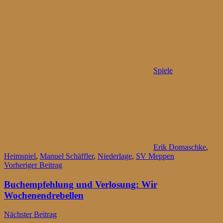
Spiele
Erik Domaschke
,
Heimspiel
,
Manuel Schäffler
,
Niederlage
,
SV Meppen
Beitragsnavigation
Vorheriger Beitrag
Buchempfehlung und Verlosung: Wir
Wochenendrebellen
Nächster Beitrag