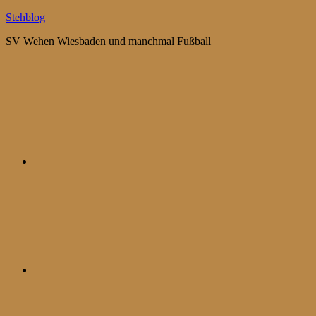
Zum
Stehblog
Inhalt
SV Wehen Wiesbaden und manchmal Fußball
springen
Bluesky
Mastodon
WhatsApp