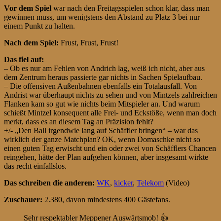
Vor dem Spiel
war nach den Freitagsspielen schon klar, dass man
gewinnen muss, um wenigstens den Abstand zu Platz 3 bei nur
einem Punkt zu halten.
Nach dem Spiel:
Frust, Frust, Frust!
Das fiel auf:
– Ob es nur am Fehlen von Andrich lag, weiß ich nicht, aber aus
dem Zentrum heraus passierte gar nichts in Sachen Spielaufbau.
– Die offensiven Außenbahnen ebenfalls ein Totalausfall. Von
Andrist war überhaupt nichts zu sehen und von Mintzels zahlreichen
Flanken kam so gut wie nichts beim Mitspieler an. Und warum
schießt Mintzel konsequent alle Frei- und Eckstöße, wenn man doch
merkt, dass es an diesem Tag an Präzision fehlt?
+/- „Den Ball irgendwie lang auf Schäffler bringen“ – war das
wirklich der ganze Matchplan? OK, wenn Domaschke nicht so
einen guten Tag erwischt und ein oder zwei von Schäfflers Chancen
reingehen, hätte der Plan aufgehen können, aber insgesamt wirkte
das recht einfallslos.
Das schreiben die anderen:
WK
,
kicker
,
Telekom
(Video)
Zuschauer:
2.380, davon mindestens 400 Gästefans.
Sehr respektabler Meppener Auswärtsmob! 👍