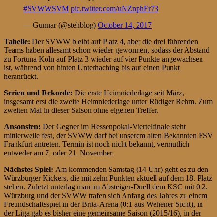
#SVWWSVM
pic.twitter.com/uNZnphFr73
— Gunnar (@stehblog)
October 14, 2017
Tabelle:
Der SVWW bleibt auf Platz 4, aber die drei führenden
Teams haben allesamt schon wieder gewonnen, sodass der Abstand
zu Fortuna Köln auf Platz 3 wieder auf vier Punkte angewachsen
ist, während von hinten Unterhaching bis auf einen Punkt
heranrückt.
Serien und Rekorde:
Die erste Heimniederlage seit März,
insgesamt erst die zweite Heimniederlage unter Rüdiger Rehm. Zum
zweiten Mal in dieser Saison ohne eigenen Treffer.
Ansonsten:
Der Gegner im Hessenpokal-Viertelfinale steht
mittlerweile fest, der SVWW darf bei unserem alten Bekannten FSV
Frankfurt antreten. Termin ist noch nicht bekannt, vermutlich
entweder am 7. oder 21. November.
Nächstes Spiel:
Am kommenden Samstag (14 Uhr) geht es zu den
Würzburger Kickers, die mit zehn Punkten aktuell auf dem 18. Platz
stehen. Zuletzt unterlag man im Absteiger-Duell dem KSC mit 0:2.
Würzburg und der SVWW trafen sich Anfang des Jahres zu einem
Freundschaftsspiel in der Brita-Arena (0:1 aus Wehener Sicht), in
der Liga gab es bisher eine gemeinsame Saison (2015/16), in der