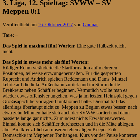
3. Liga, 12. Spieltag: SVWW – SV
Meppen 0:1
Veröffentlicht am
16. Oktober 2017
von
Gunnar
Tore:
–
Das Spiel in maximal fünf Worten:
Eine gute Halbzeit reicht
nicht.
Das Spiel in etwas mehr als fünf Worten:
Rüdiger Rehm veränderte die Startformation auf mehreren
Positionen, teilweise erzwungenermaßen. Für die gesperrten
Ruprecht und Andrich spielten Reddemann und Dams, Mintzel
kehrte auf die linke Außenbahn zurück und im Sturm durfte
Breitkreuz neben Schäffler beginnen. Vermutlich wollte man es
wieder etwas offensiver angehen, was ja im letzten Heimspiel gegen
Großasapach hervorragend funktioniert hatte. Diesmal traf das
allerdings überhaupt nicht zu. Meppen zu Beginn etwas besser, nach
etwa zehn Minuten hatte sich auch der SVWW sortiert und dann
passierte lange gar nichts. Zumindest nichts Erwähnenswertes.
Einmal konnte sich Schäffler durchsetzen und in die Mitte ablegen,
aber Breitkreuz blieb an unserem ehemaligen Keeper Erik
Domaschke im Meppener Tor hängen. Kurz vor der Pause konterten