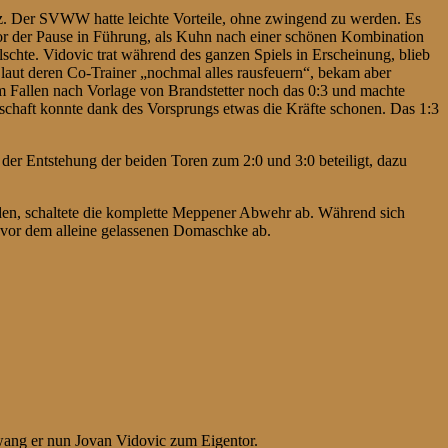
. Der SVWW hatte leichte Vorteile, ohne zwingend zu werden. Es
or der Pause in Führung, als Kuhn nach einer schönen Kombination
lschte. Vidovic trat während des ganzen Spiels in Erscheinung, blieb
aut deren Co-Trainer „nochmal alles rausfeuern“, bekam aber
im Fallen nach Vorlage von Brandstetter noch das 0:3 und machte
schaft konnte dank des Vorsprungs etwas die Kräfte schonen. Das 1:3
der Entstehung der beiden Toren zum 2:0 und 3:0 beteiligt, dazu
nden, schaltete die komplette Meppener Abwehr ab. Während sich
lt vor dem alleine gelassenen Domaschke ab.
zwang er nun Jovan Vidovic zum Eigentor.