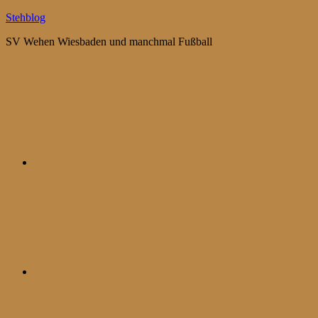
Zum
Stehblog
Inhalt
SV Wehen Wiesbaden und manchmal Fußball
springen
Bluesky
Mastodon
WhatsApp