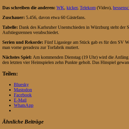
Das schreiben die anderen:
WK
,
kicker
,
Telekom
(Video),
hessens
Zuschauer:
5.456, davon etwa 60 Gästefans.
Tabelle:
Dank des Karlsruher Unentschieden in Würzburg steht der S
Aufstiegsrennen verabschiedet.
Serien und Rekorde:
Fünf Ligasiege am Stück gab es für den SV Wehe
man vorne geradezu zur Torfabrik mutiert.
Nächstes Spiel:
Am kommenden Dienstag (19 Uhr) wird die Anfän
den letzten vier Heimspielen zehn Punkte geholt. Das Hinspiel ge
Teilen:
Bluesky
Mastodon
Facebook
E-Mail
WhatsApp
Ähnliche Beiträge