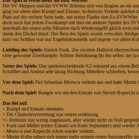
Das Spiel in etwas mehr als fünf Worten:
Der SV Meppen und der SVWW lieferten sich von Beginn an ein umkä
ging vor allem über Kampf und Einsatz, technische Vorteile spielt
Platz auf der rechten Seite hatte, mit seiner Flanke den Ex-SVWWler 
doch nach fast jedem Zweikampf mit ihm ein anderer Spieler des SV
innerhalb der ersten zehn Minuten nach Wiederanpfiff gleich zwei ei
damit den Deckel drauf. Der Rest des Spiels wurde verwaltet, Rüdig
kurz vor Schluss war nur Ergebniskosmetik und ärgerte vor allem Kolk
Liebling des Spiels:
Patrick Funk. Zur zweiten Halbzeit überraschen
viele gewonne Zweikämpfe. Schöne Belohnung für ihn selbst, der j
Szene des Spiels:
Das spielentscheidende 0:2 entstand aus einem Bef
Schäffler und Andrist sehr lässig Richtung Mittelline schlurften, be
Vor dem Spiel:
Fiel Sebastian Mrowca verletzt aus und hatte Mori
Nach dem Spiel:
Bangen wir um den Einsatz von Steven Ruprecht u
Das fiel auf:
+ Kampf und Einsatz stimmten.
+ Die Chancenverwertung war erneut erstklassig.
+/- Defensiv nur wenig zugelassen, aber wieder nicht zu Null gespielt
+ Funk und Müller (erster Einsatz seit Ende September) sind wieder A
– Mrowca und Ruprecht schon wieder verletzt.
+ Moritz Kuhn nähert sich immer mehr seinem ersten Saisontreffer an