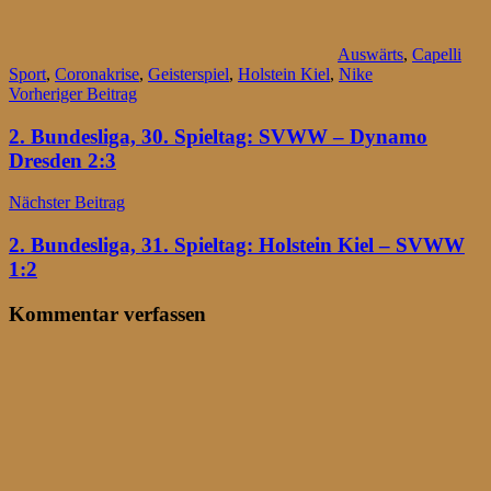
Auswärts
,
Capelli
Sport
,
Coronakrise
,
Geisterspiel
,
Holstein Kiel
,
Nike
Beitragsnavigation
Vorheriger Beitrag
2. Bundesliga, 30. Spieltag: SVWW – Dynamo
Dresden 2:3
Nächster Beitrag
2. Bundesliga, 31. Spieltag: Holstein Kiel – SVWW
1:2
Kommentar verfassen