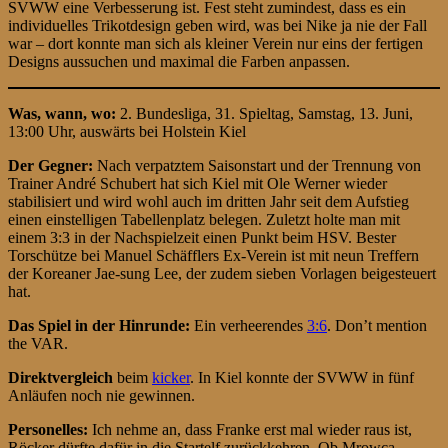
SVWW eine Verbesserung ist. Fest steht zumindest, dass es ein
individuelles Trikotdesign geben wird, was bei Nike ja nie der Fall
war – dort konnte man sich als kleiner Verein nur eins der fertigen
Designs aussuchen und maximal die Farben anpassen.
Was, wann, wo:
2. Bundesliga, 31. Spieltag, Samstag, 13. Juni,
13:00 Uhr, auswärts bei Holstein Kiel
Der Gegner:
Nach verpatztem Saisonstart und der Trennung von
Trainer André Schubert hat sich Kiel mit Ole Werner wieder
stabilisiert und wird wohl auch im dritten Jahr seit dem Aufstieg
einen einstelligen Tabellenplatz belegen. Zuletzt holte man mit
einem 3:3 in der Nachspielzeit einen Punkt beim HSV. Bester
Torschütze bei Manuel Schäfflers Ex-Verein ist mit neun Treffern
der Koreaner Jae-sung Lee, der zudem sieben Vorlagen beigesteuert
hat.
Das Spiel in der Hinrunde:
Ein verheerendes
3:6
. Don’t mention
the VAR.
Direktvergleich
beim
kicker
. In Kiel konnte der SVWW in fünf
Anläufen noch nie gewinnen.
Personelles:
Ich nehme an, dass Franke erst mal wieder raus ist,
Röcker dürfte dafür in die Startelf zurückkehren. Ob Mrowca