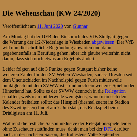
Die Wehenschau (KW 24/2020)
Veröffentlicht am
11. Juni 2020
von
Gunnar
Am Montag hat der DFB den Einspruch des VfB Stuttgart gegen
die Wertung der 1:2-Niederlage in Wiesbaden
abgewiesen
. Der VfB
will nun die schriftliche Begründung abwarten und dann
gegebenenfalls in Berufung gehen, aber ich glaube weiterhin nicht
daran, dass sich noch etwas am Ergebnis ändert.
Leider folgten auf die 3 Punkte gegen Stuttgart bisher keine
weiteren Zähler für den SV Wehen Wiesbaden, sodass Dresden seit
dem Unentschieden im Nachholspiel gegen Fürth mittlerweile
punktgleich mit dem SVWW ist – und noch ein weiteres Spiel in der
Hinterhand hat. Sollte es der SVWW dennoch in die
Relegation
schaffen, weiß man mittlerweile wenigstens, wann man sich den
Kalender freihalten sollte: das Hinspiel (diesmal zuerst im Stadion
des Zweitligisten) findet am 7. Juli statt, das Rückspiel beim
Drittligisten am 11. Juli.
Während die restliche Saison inklusive der Relegationsspiele leider
ohne Zuschauer stattfinden muss, denkt man bei der
DFL
darüber
nach, in der nächsten Saison, die frühestens Mitte September