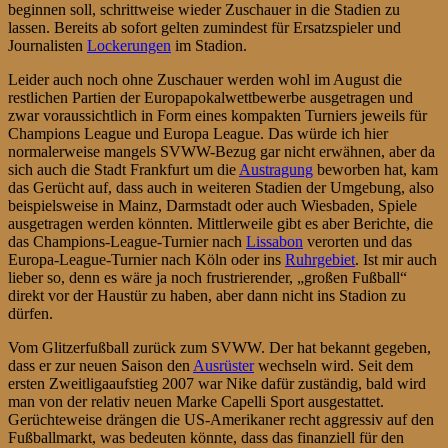
beginnen soll, schrittweise wieder Zuschauer in die Stadien zu
lassen. Bereits ab sofort gelten zumindest für Ersatzspieler und
Journalisten
Lockerungen
im Stadion.
Leider auch noch ohne Zuschauer werden wohl im August die
restlichen Partien der Europapokalwettbewerbe ausgetragen und
zwar voraussichtlich in Form eines kompakten Turniers jeweils für
Champions League und Europa League. Das würde ich hier
normalerweise mangels SVWW-Bezug gar nicht erwähnen, aber da
sich auch die Stadt Frankfurt um die
Austragung
beworben hat, kam
das Gerücht auf, dass auch in weiteren Stadien der Umgebung, also
beispielsweise in Mainz, Darmstadt oder auch Wiesbaden, Spiele
ausgetragen werden könnten. Mittlerweile gibt es aber Berichte, die
das Champions-League-Turnier nach
Lissabon
verorten und das
Europa-League-Turnier nach Köln oder ins
Ruhrgebiet
. Ist mir auch
lieber so, denn es wäre ja noch frustrierender, „großen Fußball“
direkt vor der Haustür zu haben, aber dann nicht ins Stadion zu
dürfen.
Vom Glitzerfußball zurück zum SVWW. Der hat bekannt gegeben,
dass er zur neuen Saison den
Ausrüster
wechseln wird. Seit dem
ersten Zweitligaaufstieg 2007 war Nike dafür zuständig, bald wird
man von der relativ neuen Marke Capelli Sport ausgestattet.
Gerüchteweise drängen die US-Amerikaner recht aggressiv auf den
Fußballmarkt, was bedeuten könnte, dass das finanziell für den