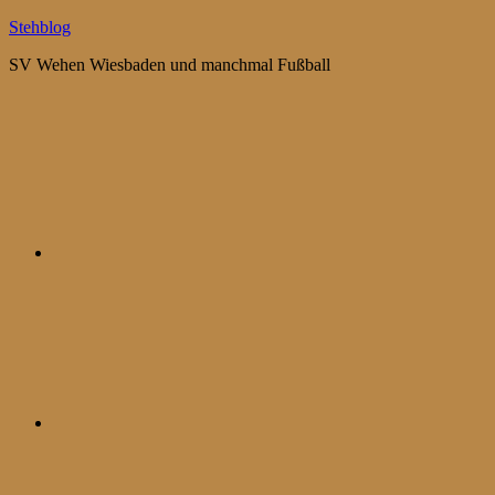
Zum
Stehblog
Inhalt
SV Wehen Wiesbaden und manchmal Fußball
springen
Bluesky
Mastodon
WhatsApp