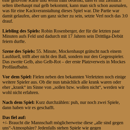
eine gelb-rote Karte und wenn man bedenkt, dass er nur ziemlich
selten überhaupt mal gelb bekommt, kann man sich schon ausmalen,
was für eine Kackveranstaltung dieses Spiel war. Die Partie war
damit gelaufen, aber um ganz sicher zu sein, setzte Verl noch das 3:0
drauf.
Liebling des Spiels:
Robin Rosenberger, der für die letzten paar
Minuten aufs Feld und dadurch mit 17 Jahren sein Drittliga-Debüt
feiern durfte.
Szene des Spiels:
55. Minute, Mockenhaupt grätscht nach einem
Laufduell, trifft aber nicht den Ball, sondern nur den Gegenspieler.
Das zweite Gelb, also Gelb-Rot – der erste Platzverweis in Mockes
Profilaufbahn.
Vor dem Spiel:
Fielen neben den bekannten Verletzten noch einige
weitere Spieler aus. Ob die nun tatsächlich alle krank waren oder
eher „krank“ im Sinne von „sollen bzw. wollen nicht“, werden wir
wohl nicht erfahren.
Nach dem Spiel:
Kurz durchzählen: puh, nur noch zwei Spiele,
dann haben wir es geschafft.
Das fiel auf:
+/- Braucht die Mannschaft möglicherweise diese „alle sind gegen
uns“-Atmosphäre? Jedenfalls stehen Spiele wie gegen