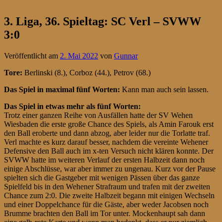
3. Liga, 36. Spieltag: SC Verl – SVWW
3:0
Veröffentlicht am
2. Mai 2022
von
Gunnar
Tore:
Berlinski (8.), Corboz (44.), Petrov (68.)
Das Spiel in maximal fünf Worten:
Kann man auch sein lassen.
Das Spiel in etwas mehr als fünf Worten:
Trotz einer ganzen Reihe von Ausfällen hatte der SV Wehen
Wiesbaden die erste große Chance des Spiels, als Amin Farouk erst
den Ball eroberte und dann abzog, aber leider nur die Torlatte traf.
Verl machte es kurz darauf besser, nachdem die vereinte Wehener
Defensive den Ball auch im x-ten Versuch nicht klären konnte. Der
SVWW hatte im weiteren Verlauf der ersten Halbzeit dann noch
einige Abschlüsse, war aber immer zu ungenau. Kurz vor der Pause
spielten sich die Gastgeber mit wenigen Pässen über das ganze
Spielfeld bis in den Wehener Strafraum und trafen mit der zweiten
Chance zum 2:0. Die zweite Halbzeit begann mit einigen Wechseln
und einer Doppelchance für die Gäste, aber weder Jacobsen noch
Brumme brachten den Ball im Tor unter. Mockenhaupt sah dann