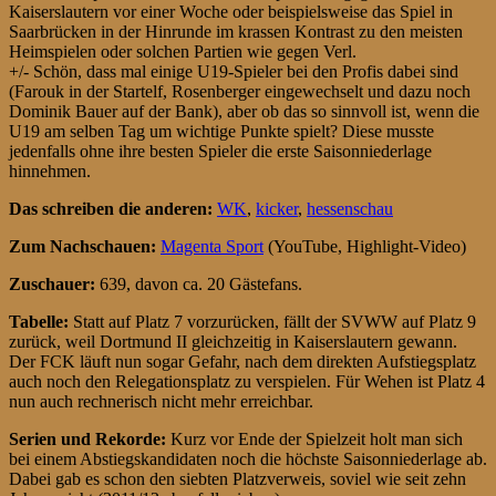
Kaiserslautern vor einer Woche oder beispielsweise das Spiel in
Saarbrücken in der Hinrunde im krassen Kontrast zu den meisten
Heimspielen oder solchen Partien wie gegen Verl.
+/- Schön, dass mal einige U19-Spieler bei den Profis dabei sind
(Farouk in der Startelf, Rosenberger eingewechselt und dazu noch
Dominik Bauer auf der Bank), aber ob das so sinnvoll ist, wenn die
U19 am selben Tag um wichtige Punkte spielt? Diese musste
jedenfalls ohne ihre besten Spieler die erste Saisonniederlage
hinnehmen.
Das schreiben die anderen:
WK
,
kicker
,
hessenschau
Zum Nachschauen:
Magenta Sport
(YouTube, Highlight-Video)
Zuschauer:
639, davon ca. 20 Gästefans.
Tabelle:
Statt auf Platz 7 vorzurücken, fällt der SVWW auf Platz 9
zurück, weil Dortmund II gleichzeitig in Kaiserslautern gewann.
Der FCK läuft nun sogar Gefahr, nach dem direkten Aufstiegsplatz
auch noch den Relegationsplatz zu verspielen. Für Wehen ist Platz 4
nun auch rechnerisch nicht mehr erreichbar.
Serien und Rekorde:
Kurz vor Ende der Spielzeit holt man sich
bei einem Abstiegskandidaten noch die höchste Saisonniederlage ab.
Dabei gab es schon den siebten Platzverweis, soviel wie seit zehn