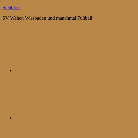
Zum
Stehblog
Inhalt
SV Wehen Wiesbaden und manchmal Fußball
springen
Bluesky
Mastodon
WhatsApp