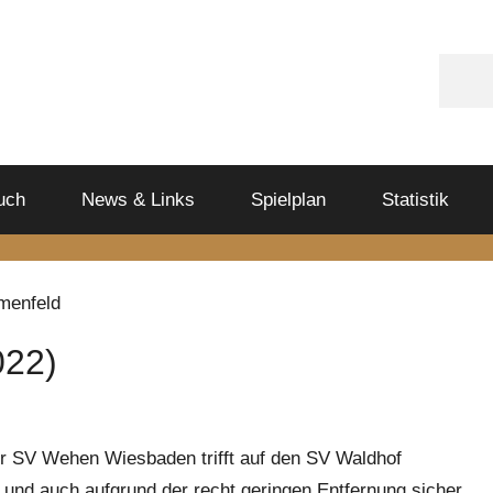
Blue
uch
News & Links
Spielplan
Statistik
022)
er SV Wehen Wiesbaden trifft auf den SV Waldhof
und auch aufgrund der recht geringen Entfernung sicher