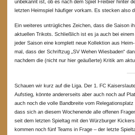
unbekannt ist, ob es nach dem Spiel Freibier hinter d
letzten Heimspiel häufiger vorkam. Es stecken also 
Ein weiteres untrügliches Zeichen, dass die Saison i
aktuellen Trikots. Schließlich ist es ja auch bei einem
jeder Saison eine komplett neue Kollektion aus Heim-,
mal, dass der Schriftzug „SV Wehen Wiesbaden“ dann 
nachdem die (nicht nur hier geäußerte) Kritik am ak
Schauen wir kurz auf die Liga. Der 1. FC Kaiserslaut
Aufstieg, könnte andererseits aber auch noch auf Plat
auch noch die volle Bandbreite vom Relegationsplatz 
dass sich an diesem Wochenende alle offenen Fragen
seit dem letzten Spieltag mit den Würzburger Kickers d
kommen noch fünf Teams in Frage – der letzte Spielt