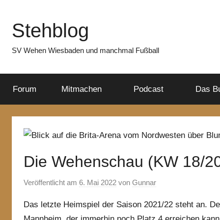
Zum
Inhalt
Stehblog
springen
SV Wehen Wiesbaden und manchmal Fußball
Forum
Mitmachen
Podcast
Das B
Die Wehenschau (KW 18/2
Veröffentlicht am
6. Mai 2022
von
Gunnar
Das letzte Heimspiel der Saison 2021/22 steht an. D
Mannheim, der immerhin noch Platz 4 erreichen kann 