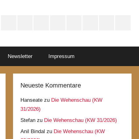
sky
Mastodon
WhatsApp
HYFE
Instagram
Facebook
iTunes
Spotify
YouTube
Newsletter
Impressum
Neueste Kommentare
Hanseate
zu
Die Wehenschau (KW
31/2026)
Stefan
zu
Die Wehenschau (KW 31/2026)
Anil Bindal
zu
Die Wehenschau (KW