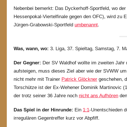
Nebenbei bemerkt: Das Dyckerhoff-Sportfeld, wo der 
Hessenpokal-Viertelfinale gegen den OFC), wird zu E
Jürgen-Grabowski-Sportfeld
umbenannt
.
Was, wann, wo:
3. Liga, 37. Spieltag, Samstag, 7. 
Der Gegner:
Der SV Waldhof wollte im zweiten Jahr n
aufsteigen, muss dieses Ziel aber wie der SVWW um 
nicht mehr mit Trainer
Patrick Glöckner
geschehen, de
Torschütze ist der Ex-Wehener Dominik Martinovic (11
der trotz seiner 36 Jahre noch
nicht ans Aufhören
den
Das Spiel in der Hinrunde:
Ein
1:1
-Unentschieden du
irregulären Gegentreffer kurz vor Abpfiff.