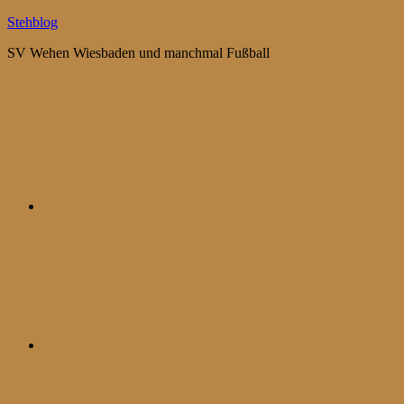
Zum
Stehblog
Inhalt
SV Wehen Wiesbaden und manchmal Fußball
springen
Bluesky
Mastodon
WhatsApp