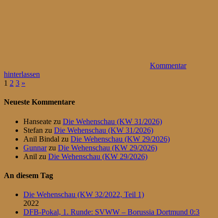
Kommentar
hinterlassen
Seitennummerierung
Nächste
1
2
3
»
Beiträge
der
Neueste Kommentare
Beiträge
Hanseate
zu
Die Wehenschau (KW 31/2026)
Stefan
zu
Die Wehenschau (KW 31/2026)
Anil Bindal
zu
Die Wehenschau (KW 29/2026)
Gunnar
zu
Die Wehenschau (KW 29/2026)
Anil
zu
Die Wehenschau (KW 29/2026)
An diesem Tag
Die Wehenschau (KW 32/2022, Teil 1)
2022
DFB-Pokal, 1. Runde: SVWW – Borussia Dortmund 0:3