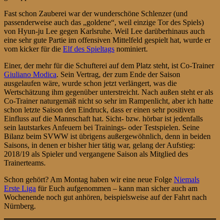
Fast schon Zauberei war der wunderschöne Schlenzer (und
passenderweise auch das „goldene“, weil einzige Tor des Spiels)
von Hyun-ju Lee gegen Karlsruhe. Weil Lee darüberhinaus auch
eine sehr gute Partie im offensiven Mittelfeld gespielt hat, wurde er
vom kicker für die
Elf des Spieltags
nominiert.
Einer, der mehr für die Schufterei auf dem Platz steht, ist Co-Trainer
Giuliano Modica
. Sein Vertrag, der zum Ende der Saison
ausgelaufen wäre, wurde schon jetzt verlängert, was die
Wertschätzung ihm gegenüber unterstreicht. Nach außen steht er als
Co-Trainer naturgemäß nicht so sehr im Rampenlicht, aber ich hatte
schon letzte Saison den Eindruck, dass er einen sehr positiven
Einfluss auf die Mannschaft hat. Sicht- bzw. hörbar ist jedenfalls
sein lautstarkes Anfeuern bei Trainings- oder Testspielen. Seine
Bilanz beim SVWW ist übrigens außergewöhnlich, denn in beiden
Saisons, in denen er bisher hier tätig war, gelang der Aufstieg:
2018/19 als Spieler und vergangene Saison als Mitglied des
Trainerteams.
Schon gehört? Am Montag haben wir eine neue Folge
Niemals
Erste Liga
für Euch aufgenommen – kann man sicher auch am
Wochenende noch gut anhören, beispielsweise auf der Fahrt nach
Nürnberg.