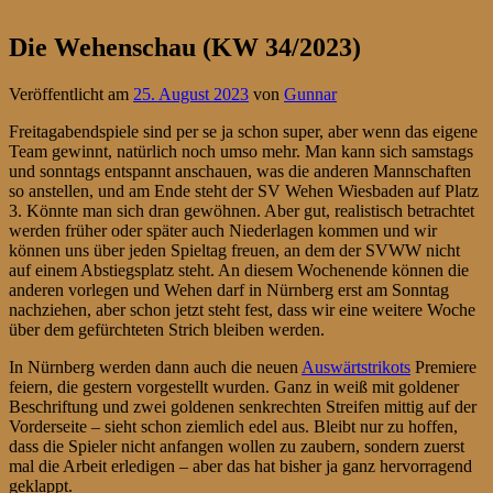
Die Wehenschau (KW 34/2023)
Veröffentlicht am
25. August 2023
von
Gunnar
Freitagabendspiele sind per se ja schon super, aber wenn das eigene
Team gewinnt, natürlich noch umso mehr. Man kann sich samstags
und sonntags entspannt anschauen, was die anderen Mannschaften
so anstellen, und am Ende steht der SV Wehen Wiesbaden auf Platz
3. Könnte man sich dran gewöhnen. Aber gut, realistisch betrachtet
werden früher oder später auch Niederlagen kommen und wir
können uns über jeden Spieltag freuen, an dem der SVWW nicht
auf einem Abstiegsplatz steht. An diesem Wochenende können die
anderen vorlegen und Wehen darf in Nürnberg erst am Sonntag
nachziehen, aber schon jetzt steht fest, dass wir eine weitere Woche
über dem gefürchteten Strich bleiben werden.
In Nürnberg werden dann auch die neuen
Auswärtstrikots
Premiere
feiern, die gestern vorgestellt wurden. Ganz in weiß mit goldener
Beschriftung und zwei goldenen senkrechten Streifen mittig auf der
Vorderseite – sieht schon ziemlich edel aus. Bleibt nur zu hoffen,
dass die Spieler nicht anfangen wollen zu zaubern, sondern zuerst
mal die Arbeit erledigen – aber das hat bisher ja ganz hervorragend
geklappt.