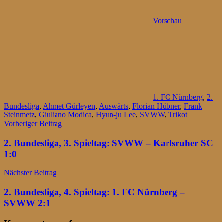
Vorschau
1. FC Nürnberg
,
2.
Bundesliga
,
Ahmet Gürleyen
,
Auswärts
,
Florian Hübner
,
Frank
Steinmetz
,
Giuliano Modica
,
Hyun-ju Lee
,
SVWW
,
Trikot
Beitragsnavigation
Vorheriger Beitrag
2. Bundesliga, 3. Spieltag: SVWW – Karlsruher SC
1:0
Nächster Beitrag
2. Bundesliga, 4. Spieltag: 1. FC Nürnberg –
SVWW 2:1