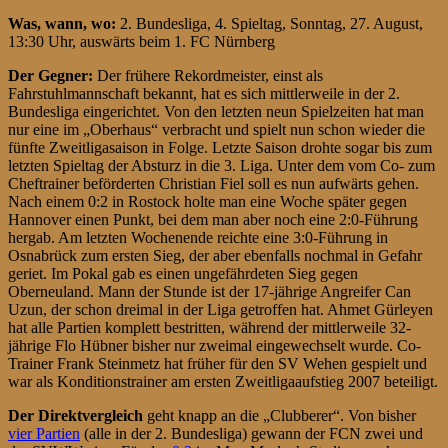
Was, wann, wo:
2. Bundesliga, 4. Spieltag, Sonntag, 27. August,
13:30 Uhr, auswärts beim 1. FC Nürnberg
Der Gegner:
Der frühere Rekordmeister, einst als
Fahrstuhlmannschaft bekannt, hat es sich mittlerweile in der 2.
Bundesliga eingerichtet. Von den letzten neun Spielzeiten hat man
nur eine im „Oberhaus“ verbracht und spielt nun schon wieder die
fünfte Zweitligasaison in Folge. Letzte Saison drohte sogar bis zum
letzten Spieltag der Absturz in die 3. Liga. Unter dem vom Co- zum
Cheftrainer beförderten Christian Fiel soll es nun aufwärts gehen.
Nach einem 0:2 in Rostock holte man eine Woche später gegen
Hannover einen Punkt, bei dem man aber noch eine 2:0-Führung
hergab. Am letzten Wochenende reichte eine 3:0-Führung in
Osnabrück zum ersten Sieg, der aber ebenfalls nochmal in Gefahr
geriet. Im Pokal gab es einen ungefährdeten Sieg gegen
Oberneuland. Mann der Stunde ist der 17-jährige Angreifer Can
Uzun, der schon dreimal in der Liga getroffen hat. Ahmet Gürleyen
hat alle Partien komplett bestritten, während der mittlerweile 32-
jährige Flo Hübner bisher nur zweimal eingewechselt wurde. Co-
Trainer Frank Steinmetz hat früher für den SV Wehen gespielt und
war als Konditionstrainer am ersten Zweitligaaufstieg 2007 beteiligt.
Der Direktvergleich
geht knapp an die „Clubberer“. Von bisher
vier Partien
(alle in der 2. Bundesliga) gewann der FCN zwei und