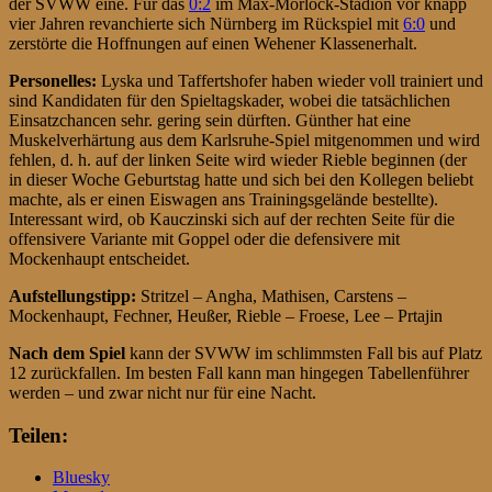
der SVWW eine. Für das
0:2
im Max-Morlock-Stadion vor knapp
vier Jahren revanchierte sich Nürnberg im Rückspiel mit
6:0
und
zerstörte die Hoffnungen auf einen Wehener Klassenerhalt.
Personelles:
Lyska und Taffertshofer haben wieder voll trainiert und
sind Kandidaten für den Spieltagskader, wobei die tatsächlichen
Einsatzchancen sehr. gering sein dürften. Günther hat eine
Muskelverhärtung aus dem Karlsruhe-Spiel mitgenommen und wird
fehlen, d. h. auf der linken Seite wird wieder Rieble beginnen (der
in dieser Woche Geburtstag hatte und sich bei den Kollegen beliebt
machte, als er einen Eiswagen ans Trainingsgelände bestellte).
Interessant wird, ob Kauczinski sich auf der rechten Seite für die
offensivere Variante mit Goppel oder die defensivere mit
Mockenhaupt entscheidet.
Aufstellungstipp:
Stritzel – Angha, Mathisen, Carstens –
Mockenhaupt, Fechner, Heußer, Rieble – Froese, Lee – Prtajin
Nach dem Spiel
kann der SVWW im schlimmsten Fall bis auf Platz
12 zurückfallen. Im besten Fall kann man hingegen Tabellenführer
werden – und zwar nicht nur für eine Nacht.
Teilen:
Bluesky