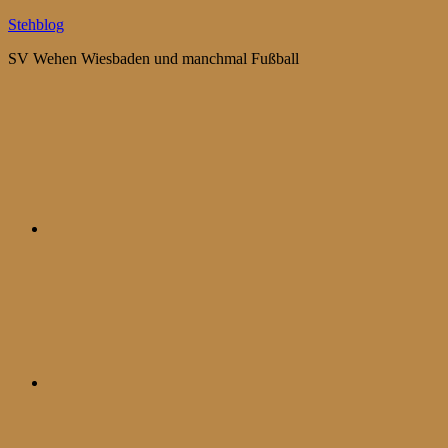
Zum
Stehblog
Inhalt
SV Wehen Wiesbaden und manchmal Fußball
springen
Bluesky
Mastodon
WhatsApp