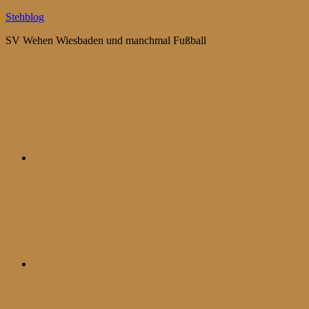
Zum
Stehblog
Inhalt
SV Wehen Wiesbaden und manchmal Fußball
springen
Bluesky
Mastodon
WhatsApp