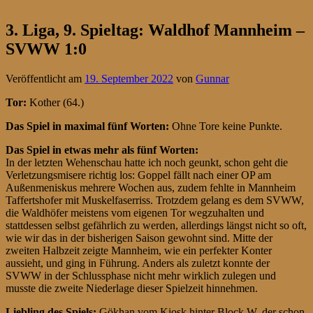
3. Liga, 9. Spieltag: Waldhof Mannheim –
SVWW 1:0
Veröffentlicht am
19. September 2022
von
Gunnar
Tor:
Kother (64.)
Das Spiel in maximal fünf Worten:
Ohne Tore keine Punkte.
Das Spiel in etwas mehr als fünf Worten:
In der letzten Wehenschau hatte ich noch geunkt, schon geht die
Verletzungsmisere richtig los: Goppel fällt nach einer OP am
Außenmeniskus mehrere Wochen aus, zudem fehlte in Mannheim
Taffertshofer mit Muskelfaserriss. Trotzdem gelang es dem SVWW,
die Waldhöfer meistens vom eigenen Tor wegzuhalten und
stattdessen selbst gefährlich zu werden, allerdings längst nicht so oft,
wie wir das in der bisherigen Saison gewohnt sind. Mitte der
zweiten Halbzeit zeigte Mannheim, wie ein perfekter Konter
aussieht, und ging in Führung. Anders als zuletzt konnte der
SVWW in der Schlussphase nicht mehr wirklich zulegen und
musste die zweite Niederlage dieser Spielzeit hinnehmen.
Liebling des Spiels:
Gökhan vom Kiosk hinter Block W, der schon