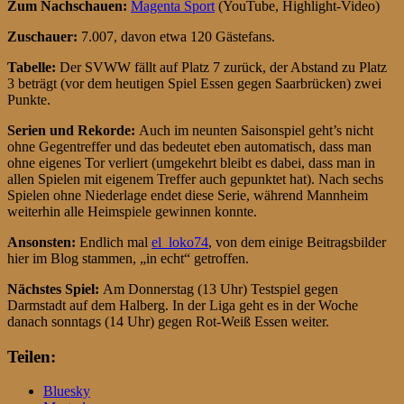
Zum Nachschauen:
Magenta Sport
(YouTube, Highlight-Video)
Zuschauer:
7.007, davon etwa 120 Gästefans.
Tabelle:
Der SVWW fällt auf Platz 7 zurück, der Abstand zu Platz
3 beträgt (vor dem heutigen Spiel Essen gegen Saarbrücken) zwei
Punkte.
Serien und Rekorde:
Auch im neunten Saisonspiel geht’s nicht
ohne Gegentreffer und das bedeutet eben automatisch, dass man
ohne eigenes Tor verliert (umgekehrt bleibt es dabei, dass man in
allen Spielen mit eigenem Treffer auch gepunktet hat). Nach sechs
Spielen ohne Niederlage endet diese Serie, während Mannheim
weiterhin alle Heimspiele gewinnen konnte.
Ansonsten:
Endlich mal
el_loko74
, von dem einige Beitragsbilder
hier im Blog stammen, „in echt“ getroffen.
Nächstes Spiel:
Am Donnerstag (13 Uhr) Testspiel gegen
Darmstadt auf dem Halberg. In der Liga geht es in der Woche
danach sonntags (14 Uhr) gegen Rot-Weiß Essen weiter.
Teilen:
Bluesky