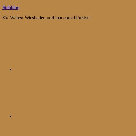
Zum
Stehblog
Inhalt
SV Wehen Wiesbaden und manchmal Fußball
springen
Bluesky
Mastodon
WhatsApp