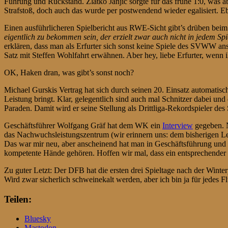
Führung und Rückstand. Zlatko Janjic sorgte für das frühe 1:0, was a
Strafstoß, doch auch das wurde per postwendend wieder egalisiert. Ebe
Einen ausführlicheren Spielbericht aus RWE-Sicht gibt’s drüben bei
eigentlich zu bekommen sein, der erzielt zwar auch nicht in jedem Spi
erklären, dass man als Erfurter sich sonst keine Spiele des SVWW a
Satz mit Steffen Wohlfahrt erwähnen. Aber hey, liebe Erfurter, wenn ih
OK, Haken dran, was gibt’s sonst noch?
Michael Gurskis Vertrag hat sich durch seinen 20. Einsatz automatisc
Leistung bringt. Klar, gelegentlich sind auch mal Schnitzer dabei un
Paraden. Damit wird er seine Stellung als Drittliga-Rekordspieler 
Geschäftsführer Wolfgang Gräf hat dem WK ein
Interview
gegeben. N
das Nachwuchsleistungszentrum (wir erinnern uns: dem bisherigen
Das war mir neu, aber anscheinend hat man in Geschäftsführung und V
kompetente Hände gehören. Hoffen wir mal, dass ein entsprechender
Zu guter Letzt: Der DFB hat die ersten drei Spieltage nach der Wint
Wird zwar sicherlich schweinekalt werden, aber ich bin ja für jedes Fl
Teilen:
Bluesky
Mastodon