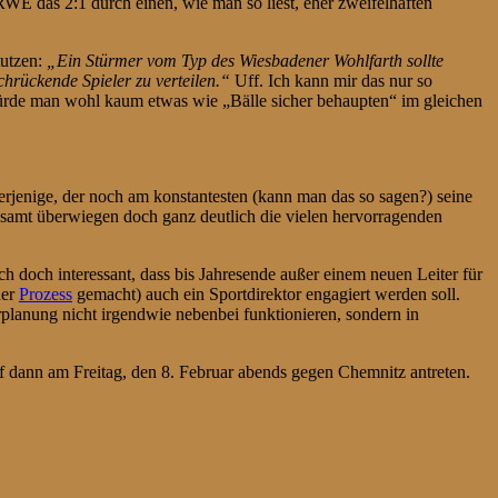
RWE das 2:1 durch einen, wie man so liest, eher zweifelhaften
tutzen:
„Ein Stürmer vom Typ des Wiesbadener Wohlfarth sollte
chrückende Spieler zu verteilen.“
Uff. Ich kann mir das nur so
würde man wohl kaum etwas wie „Bälle sicher behaupten“ im gleichen
 derjenige, der noch am konstantesten (kann man das so sagen?) seine
gesamt überwiegen doch ganz deutlich die vielen hervorragenden
h doch interessant, dass bis Jahresende außer einem neuen Leiter für
er
Prozess
gemacht) auch ein Sportdirektor engagiert werden soll.
planung nicht irgendwie nebenbei funktionieren, sondern in
 dann am Freitag, den 8. Februar abends gegen Chemnitz antreten.