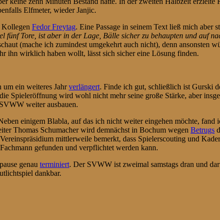
ber keine zehn Minuten Bestand hatte. In der zweiten Halbzeit erzielte 
nfalls Elfmeter, wieder Janjic.
m Kollegen
Fedor Freytag
. Eine Passage in seinem Text ließ mich aber s
el fünf Tore, ist aber in der Lage, Bälle sicher zu behaupten und auf na
nschaut (mache ich zumindest umgekehrt auch nicht), denn ansonsten 
r ihn wirklich haben wollt, lässt sich sicher eine Lösung finden.
h um ein weiteres Jahr
verlängert
. Finde ich gut, schließlich ist Gurski
d die Spieleröffnung wird wohl nicht mehr seine große Stärke, aber ins
des SVWW weiter ausbauen.
eben einigem Blabla, auf das ich nicht weiter eingehen möchte, fand ic
 Leiter Thomas Schumacher wird demnächst in Bochum wegen
Betrugs
d
ereinspräsidium mittlerweile bemerkt, dass Spielerscouting und Kader
 Fachmann gefunden und verpflichtet werden kann.
erpause genau
terminiert
. Der SVWW ist zweimal samstags dran und darf
utlichtspiel dankbar.