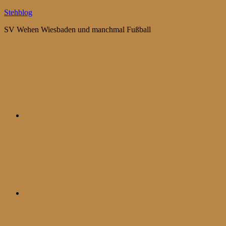
Zum
Stehblog
Inhalt
SV Wehen Wiesbaden und manchmal Fußball
springen
Bluesky
Mastodon
WhatsApp