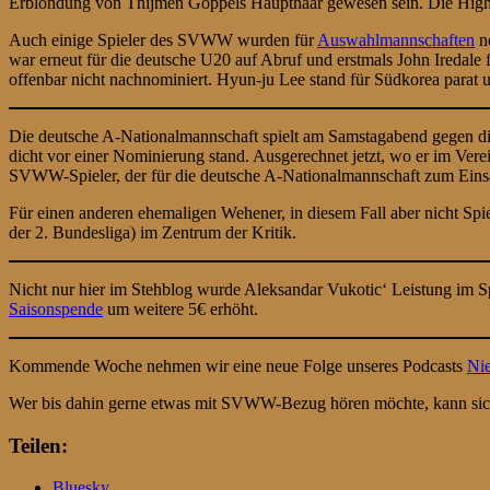
Erblondung von Thijmen Goppels Haupthaar gewesen sein. Die Highlig
Auch einige Spieler des SVWW wurden für
Auswahlmannschaften
no
war erneut für die deutsche U20 auf Abruf und erstmals John Iredale f
offenbar nicht nachnominiert. Hyun-ju Lee stand für Südkorea parat u
Die deutsche A-Nationalmannschaft spielt am Samstagabend gegen die
dicht vor einer Nominierung stand. Ausgerechnet jetzt, wo er im Ver
SVWW-Spieler, der für die deutsche A-Nationalmannschaft zum Eins
Für einen anderen ehemaligen Wehener, in diesem Fall aber nicht Spiele
der 2. Bundesliga) im Zentrum der Kritik.
Nicht nur hier im Stehblog wurde Aleksandar Vukotic‘ Leistung im Sp
Saisonspende
um weitere 5€ erhöht.
Kommende Woche nehmen wir eine neue Folge unseres Podcasts
Nie
Wer bis dahin gerne etwas mit SVWW-Bezug hören möchte, kann sich 
Teilen:
Bluesky