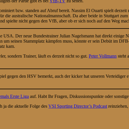
hts der Partie gibt es bei
VfB-TV
zu sehen.
miniert bzw. standen auf Abruf bereit. Nassim El Ouarti spielt derzei
ür die australische Nationalmannschaft. Da aber beide in Stuttgart zum
nd spielte nicht gegen den VfB, aber ob er sich noch auf den Weg mache
 USA. Der neue Bundestrainer Julian Nagelsmann hat direkt einige Ne
ein um seinen Stammplatz kämpfen muss, könnte er sein Debüt im DFB-T
atz kam.
r, sondern Trainer, läuft es derzeit nicht so gut.
Peter Vollmann
steht 
iel gegen den HSV bemerkt, auch der kicker hat unseren Verteidiger e
mals Erste Liga
auf. Habt Ihr Fragen, Diskussionspunkte oder sonstige
ja die aktuelle Folge des
VSI Sporting Director’s Podcast
reinziehen, 