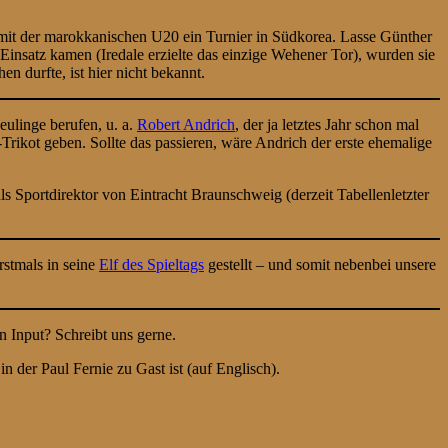
t mit der marokkanischen U20 ein Turnier in Südkorea. Lasse Günther
 Einsatz kamen (Iredale erzielte das einzige Wehener Tor), wurden sie
n durfte, ist hier nicht bekannt.
ulinge berufen, u. a.
Robert Andrich
, der ja letztes Jahr schon mal
rikot geben. Sollte das passieren, wäre Andrich der erste ehemalige
als Sportdirektor von Eintracht Braunschweig (derzeit Tabellenletzter
rstmals in seine
Elf des Spieltags
gestellt – und somit nebenbei unsere
n Input? Schreibt uns gerne.
in der Paul Fernie zu Gast ist (auf Englisch).