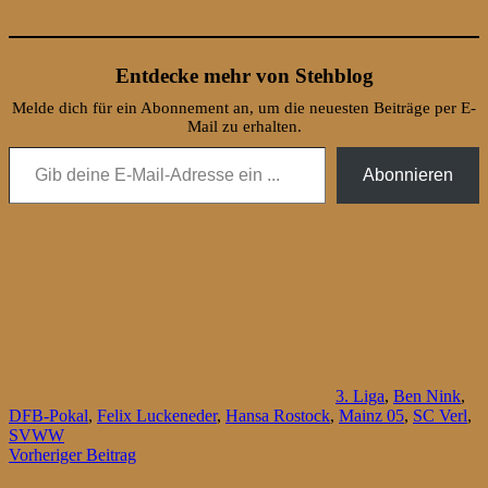
Entdecke mehr von Stehblog
Melde dich für ein Abonnement an, um die neuesten Beiträge per E-
Mail zu erhalten.
Gib deine E-Mail-Adresse ein ...
Abonnieren
3. Liga
,
Ben Nink
,
DFB-Pokal
,
Felix Luckeneder
,
Hansa Rostock
,
Mainz 05
,
SC Verl
,
SVWW
Beitragsnavigation
Vorheriger Beitrag