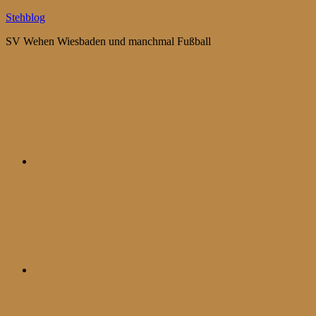
Zum
Stehblog
Inhalt
SV Wehen Wiesbaden und manchmal Fußball
springen
Bluesky
Mastodon
WhatsApp