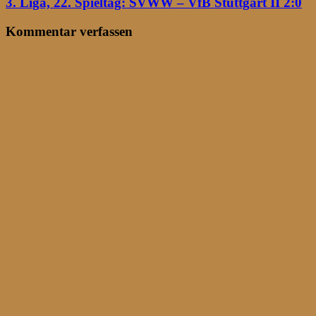
3. Liga, 22. Spieltag: SVWW – VfB Stuttgart II 2:0
Kommentar verfassen