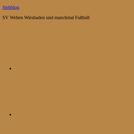
Zum
Stehblog
Inhalt
SV Wehen Wiesbaden und manchmal Fußball
springen
Bluesky
Mastodon
WhatsApp