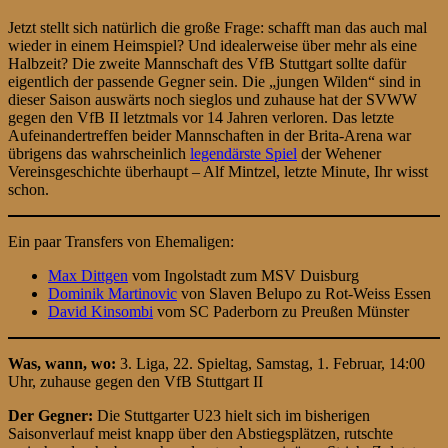
Jetzt stellt sich natürlich die große Frage: schafft man das auch mal
wieder in einem Heimspiel? Und idealerweise über mehr als eine
Halbzeit? Die zweite Mannschaft des VfB Stuttgart sollte dafür
eigentlich der passende Gegner sein. Die „jungen Wilden“ sind in
dieser Saison auswärts noch sieglos und zuhause hat der SVWW
gegen den VfB II letztmals vor 14 Jahren verloren. Das letzte
Aufeinandertreffen beider Mannschaften in der Brita-Arena war
übrigens das wahrscheinlich
legendärste Spiel
der Wehener
Vereinsgeschichte überhaupt – Alf Mintzel, letzte Minute, Ihr wisst
schon.
Ein paar Transfers von Ehemaligen:
Max Dittgen
vom Ingolstadt zum MSV Duisburg
Dominik Martinovic
von Slaven Belupo zu Rot-Weiss Essen
David Kinsombi
vom SC Paderborn zu Preußen Münster
Was, wann, wo:
3. Liga, 22. Spieltag, Samstag, 1. Februar, 14:00
Uhr, zuhause gegen den VfB Stuttgart II
Der Gegner:
Die Stuttgarter U23 hielt sich im bisherigen
Saisonverlauf meist knapp über den Abstiegsplätzen, rutschte