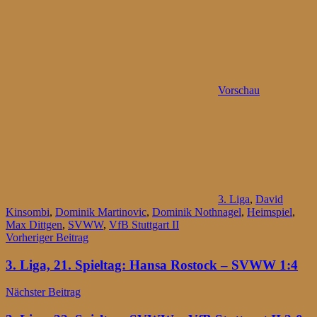
Vorschau
3. Liga
,
David
Kinsombi
,
Dominik Martinovic
,
Dominik Nothnagel
,
Heimspiel
,
Max Dittgen
,
SVWW
,
VfB Stuttgart II
Beitragsnavigation
Vorheriger Beitrag
3. Liga, 21. Spieltag: Hansa Rostock – SVWW 1:4
Nächster Beitrag