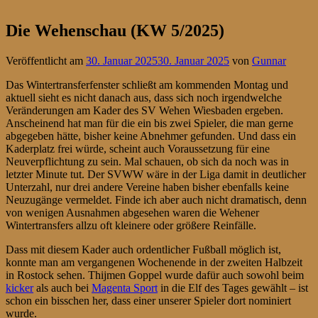
Die Wehenschau (KW 5/2025)
Veröffentlicht am
30. Januar 2025
30. Januar 2025
von
Gunnar
Das Wintertransferfenster schließt am kommenden Montag und
aktuell sieht es nicht danach aus, dass sich noch irgendwelche
Veränderungen am Kader des SV Wehen Wiesbaden ergeben.
Anscheinend hat man für die ein bis zwei Spieler, die man gerne
abgegeben hätte, bisher keine Abnehmer gefunden. Und dass ein
Kaderplatz frei würde, scheint auch Voraussetzung für eine
Neuverpflichtung zu sein. Mal schauen, ob sich da noch was in
letzter Minute tut. Der SVWW wäre in der Liga damit in deutlicher
Unterzahl, nur drei andere Vereine haben bisher ebenfalls keine
Neuzugänge vermeldet. Finde ich aber auch nicht dramatisch, denn
von wenigen Ausnahmen abgesehen waren die Wehener
Wintertransfers allzu oft kleinere oder größere Reinfälle.
Dass mit diesem Kader auch ordentlicher Fußball möglich ist,
konnte man am vergangenen Wochenende in der zweiten Halbzeit
in Rostock sehen. Thijmen Goppel wurde dafür auch sowohl beim
kicker
als auch bei
Magenta Sport
in die Elf des Tages gewählt – ist
schon ein bisschen her, dass einer unserer Spieler dort nominiert
wurde.