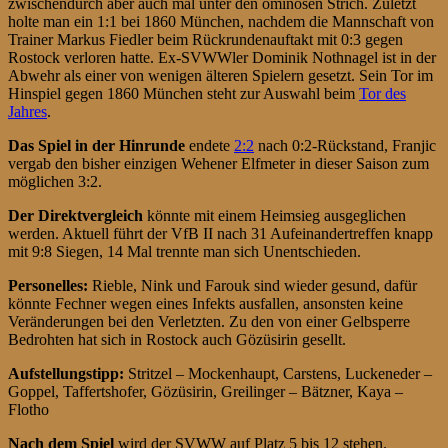
zwischendurch aber auch mal unter den ominösen Strich. Zuletzt
holte man ein 1:1 bei 1860 München, nachdem die Mannschaft von
Trainer Markus Fiedler beim Rückrundenauftakt mit 0:3 gegen
Rostock verloren hatte. Ex-SVWWler Dominik Nothnagel ist in der
Abwehr als einer von wenigen älteren Spielern gesetzt. Sein Tor im
Hinspiel gegen 1860 München steht zur Auswahl beim
Tor des
Jahres
.
D
as Spiel
in der Hinrunde
endete
2:2
nach 0:2-Rückstand, Franjic
vergab den bisher einzigen Wehener Elfmeter in dieser Saison zum
möglichen 3:2.
Der Direktvergleich
könnte mit einem Heimsieg ausgeglichen
werden. Aktuell führt der VfB II nach 31 Aufeinandertreffen knapp
mit 9:8 Siegen, 14 Mal trennte man sich Unentschieden.
Personelles:
Rieble, Nink und Farouk sind wieder gesund, dafür
könnte Fechner wegen eines Infekts ausfallen, ansonsten keine
Veränderungen bei den Verletzten. Zu den von einer Gelbsperre
Bedrohten hat sich in Rostock auch Gözüsirin gesellt.
Aufstellungstipp:
Stritzel – Mockenhaupt, Carstens, Luckeneder –
Goppel, Taffertshofer, Gözüsirin, Greilinger – Bätzner, Kaya –
Flotho
Nach dem Spiel
wird der SVWW auf Platz 5 bis 12 stehen.