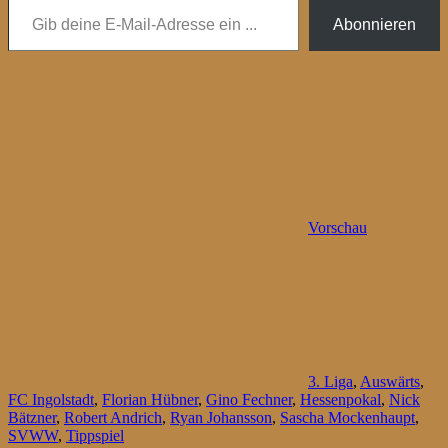
Abonnieren
Vorschau
3. Liga
,
Auswärts
,
FC Ingolstadt
,
Florian Hübner
,
Gino Fechner
,
Hessenpokal
,
Nick
Bätzner
,
Robert Andrich
,
Ryan Johansson
,
Sascha Mockenhaupt
,
SVWW
,
Tippspiel