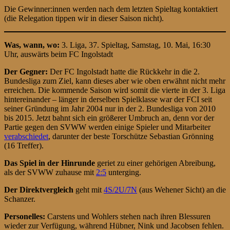
Die Gewinner:innen werden nach dem letzten Spieltag kontaktiert
(die Relegation tippen wir in dieser Saison nicht).
Was, wann, wo:
3. Liga, 37. Spieltag, Samstag, 10. Mai, 16:30
Uhr, auswärts beim FC Ingolstadt
Der Gegner:
Der FC Ingolstadt hatte die Rückkehr in die 2.
Bundesliga zum Ziel, kann dieses aber wie oben erwähnt nicht mehr
erreichen. Die kommende Saison wird somit die vierte in der 3. Liga
hintereinander – länger in derselben Spielklasse war der FCI seit
seiner Gründung im Jahr 2004 nur in der 2. Bundesliga von 2010
bis 2015. Jetzt bahnt sich ein größerer Umbruch an, denn vor der
Partie gegen den SVWW werden einige Spieler und Mitarbeiter
verabschiedet
, darunter der beste Torschütze Sebastian Grönning
(16 Treffer).
D
as Spiel
in der Hinrunde
geriet zu einer gehörigen Abreibung,
als der SVWW zuhause mit
2:5
unterging.
Der Direktvergleich
geht mit
4S/2U/7N
(aus Wehener Sicht) an die
Schanzer.
Personelles:
Carstens und Wohlers stehen nach ihren Blessuren
wieder zur Verfügung, während Hübner, Nink und Jacobsen fehlen.