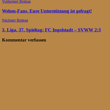
Beitragsnavigation
Vorheriger Beitrag
Wehen-Fans, Eure Unterstützung ist gefragt!
Nächster Beitrag
3. Liga, 37. Spieltag: FC Ingolstadt – SVWW 2:3
Kommentar verfassen