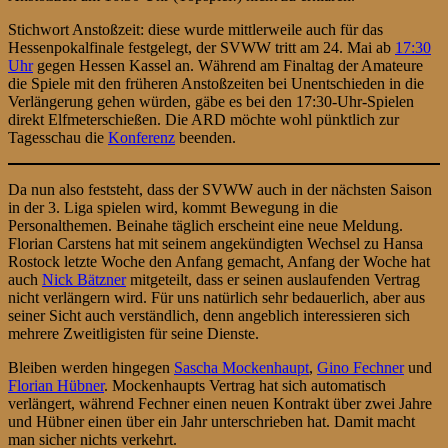
Stichwort Anstoßzeit: diese wurde mittlerweile auch für das
Hessenpokalfinale festgelegt, der SVWW tritt am 24. Mai ab
17:30
Uhr
gegen Hessen Kassel an. Während am Finaltag der Amateure
die Spiele mit den früheren Anstoßzeiten bei Unentschieden in die
Verlängerung gehen würden, gäbe es bei den 17:30-Uhr-Spielen
direkt Elfmeterschießen. Die ARD möchte wohl pünktlich zur
Tagesschau die
Konferenz
beenden.
Da nun also feststeht, dass der SVWW auch in der nächsten Saison
in der 3. Liga spielen wird, kommt Bewegung in die
Personalthemen. Beinahe täglich erscheint eine neue Meldung.
Florian Carstens hat mit seinem angekündigten Wechsel zu Hansa
Rostock letzte Woche den Anfang gemacht, Anfang der Woche hat
auch
Nick Bätzner
mitgeteilt, dass er seinen auslaufenden Vertrag
nicht verlängern wird. Für uns natürlich sehr bedauerlich, aber aus
seiner Sicht auch verständlich, denn angeblich interessieren sich
mehrere Zweitligisten für seine Dienste.
Bleiben werden hingegen
Sascha Mockenhaupt
,
Gino Fechner
und
Florian Hübner
. Mockenhaupts Vertrag hat sich automatisch
verlängert, während Fechner einen neuen Kontrakt über zwei Jahre
und Hübner einen über ein Jahr unterschrieben hat. Damit macht
man sicher nichts verkehrt.