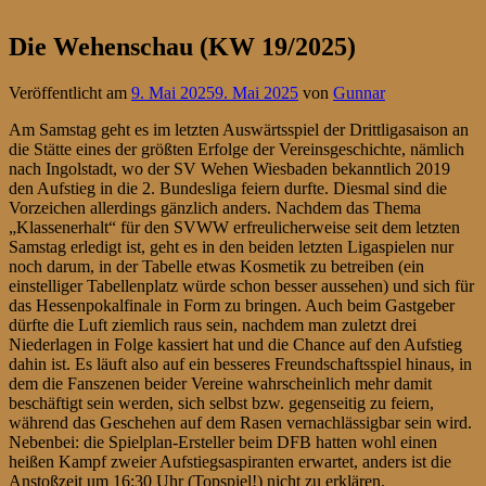
Die Wehenschau (KW 19/2025)
Veröffentlicht am
9. Mai 2025
9. Mai 2025
von
Gunnar
Am Samstag geht es im letzten Auswärtsspiel der Drittligasaison an
die Stätte eines der größten Erfolge der Vereinsgeschichte, nämlich
nach Ingolstadt, wo der SV Wehen Wiesbaden bekanntlich 2019
den Aufstieg in die 2. Bundesliga feiern durfte. Diesmal sind die
Vorzeichen allerdings gänzlich anders. Nachdem das Thema
„Klassenerhalt“ für den SVWW erfreulicherweise seit dem letzten
Samstag erledigt ist, geht es in den beiden letzten Ligaspielen nur
noch darum, in der Tabelle etwas Kosmetik zu betreiben (ein
einstelliger Tabellenplatz würde schon besser aussehen) und sich für
das Hessenpokalfinale in Form zu bringen. Auch beim Gastgeber
dürfte die Luft ziemlich raus sein, nachdem man zuletzt drei
Niederlagen in Folge kassiert hat und die Chance auf den Aufstieg
dahin ist. Es läuft also auf ein besseres Freundschaftsspiel hinaus, in
dem die Fanszenen beider Vereine wahrscheinlich mehr damit
beschäftigt sein werden, sich selbst bzw. gegenseitig zu feiern,
während das Geschehen auf dem Rasen vernachlässigbar sein wird.
Nebenbei: die Spielplan-Ersteller beim DFB hatten wohl einen
heißen Kampf zweier Aufstiegsaspiranten erwartet, anders ist die
Anstoßzeit um 16:30 Uhr (Topspiel!) nicht zu erklären.