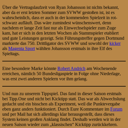
Über die Vertragslaufzeit von Ryan Johansson ist nichts bekannt,
aber da er erst letzten Sommer zum SVWW gestoßen ist, ist es
wahrscheinlich, dass er auch in der kommenden Spielzeit in rot-
schwarz aufläuft. Das wäre zumindest wünschenswert, denn
nachdem er lange Zeit fast nur als Einwechselspieler zum Zuge
kam, hat er sich in den letzten Wochen als Stammspieler etabliert
und gute Leistungen gezeigt. Sein Führungstreffer gegen Dortmund
markierte das 750. Drittligator des SVWW und sowohl der
kicker
als
Magenta Sport
wählten Johansson erstmals in ihre Elf des
Spieltags.
Eine besondere Marke könnte
Robert Andrich
am Wochenende
erreichen, nämlich 50 Bundesligaspiele in Folge ohne Niederlage,
was erst zwei anderen Spielern vor ihm gelang.
Und nun zu unserem Tippspiel. Das fand in dieser Saison erstmals
bei Tipp.One und nicht bei Kicktipp statt. Das war als Abwechslung
gedacht und ein bisschen als Experiment, weil die Punktevergabe
eben ganz anders funktioniert. Durch Eure Kommentare im
Forum
und per Mail hat sich allerdings klar herausgestellt, dass dieses
System keinen großen Anklang findet. Deshalb werden wir in der
neuen Saison wieder zum „klassischen“ Kicktipp zurückkehren.