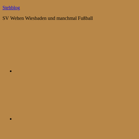
Zum
Stehblog
Inhalt
SV Wehen Wiesbaden und manchmal Fußball
springen
Bluesky
Mastodon
WhatsApp