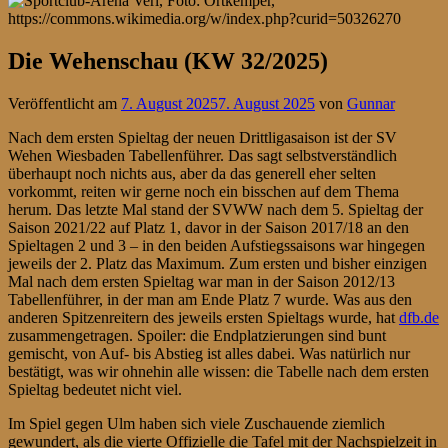
Die Wehenschau (KW 32/2025)
Veröffentlicht am
7. August 2025
7. August 2025
von
Gunnar
Nach dem ersten Spieltag der neuen Drittligasaison ist der SV
Wehen Wiesbaden Tabellenführer. Das sagt selbstverständlich
überhaupt noch nichts aus, aber da das generell eher selten
vorkommt, reiten wir gerne noch ein bisschen auf dem Thema
herum. Das letzte Mal stand der SVWW nach dem 5. Spieltag der
Saison 2021/22 auf Platz 1, davor in der Saison 2017/18 an den
Spieltagen 2 und 3 – in den beiden Aufstiegssaisons war hingegen
jeweils der 2. Platz das Maximum. Zum ersten und bisher einzigen
Mal nach dem ersten Spieltag war man in der Saison 2012/13
Tabellenführer, in der man am Ende Platz 7 wurde. Was aus den
anderen Spitzenreitern des jeweils ersten Spieltags wurde, hat
dfb.de
zusammengetragen. Spoiler: die Endplatzierungen sind bunt
gemischt, von Auf- bis Abstieg ist alles dabei. Was natürlich nur
bestätigt, was wir ohnehin alle wissen: die Tabelle nach dem ersten
Spieltag bedeutet nicht viel.
Im Spiel gegen Ulm haben sich viele Zuschauende ziemlich
gewundert, als die vierte Offizielle die Tafel mit der Nachspielzeit in