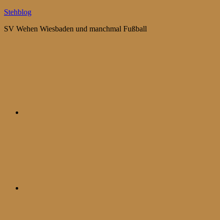
Zum
Stehblog
Inhalt
SV Wehen Wiesbaden und manchmal Fußball
springen
Bluesky
Mastodon
WhatsApp