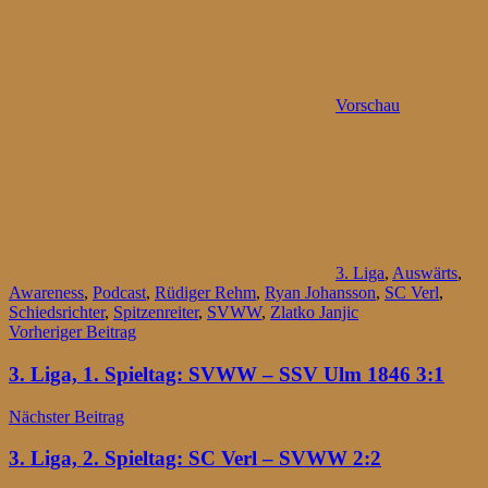
Vorschau
3. Liga
,
Auswärts
,
Awareness
,
Podcast
,
Rüdiger Rehm
,
Ryan Johansson
,
SC Verl
,
Schiedsrichter
,
Spitzenreiter
,
SVWW
,
Zlatko Janjic
Beitragsnavigation
Vorheriger Beitrag
3. Liga, 1. Spieltag: SVWW – SSV Ulm 1846 3:1
Nächster Beitrag
3. Liga, 2. Spieltag: SC Verl – SVWW 2:2