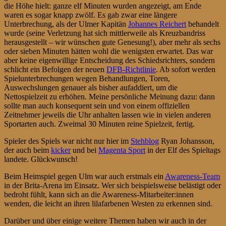
die Höhe hielt: ganze elf Minuten wurden angezeigt, am Ende
waren es sogar knapp zwölf. Es gab zwar eine längere
Unterbrechung, als der Ulmer Kapitän
Johannes Reichert
behandelt
wurde (seine Verletzung hat sich mittlerweile als Kreuzbandriss
herausgestellt – wir wünschen gute Genesung!), aber mehr als sechs
oder sieben Minuten hätten wohl die wenigsten erwartet. Das war
aber keine eigenwillige Entscheidung des Schiedsrichters, sondern
schlicht ein Befolgen der neuen
DFB-Richtlinie
. Ab sofort werden
Spielunterbrechungen wegen Behandlungen, Toren,
Auswechslungen genauer als bisher aufaddiert, um die
Nettospielzeit zu erhöhen. Meine persönliche Meinung dazu: dann
sollte man auch konsequent sein und von einem offiziellen
Zeitnehmer jeweils die Uhr anhalten lassen wie in vielen anderen
Sportarten auch. Zweimal 30 Minuten reine Spielzeit, fertig.
Spieler des Spiels war nicht nur hier im
Stehblog
Ryan Johansson,
der auch beim
kicker
und bei
Magenta Sport
in der Elf des Spieltags
landete. Glückwunsch!
Beim Heimspiel gegen Ulm war auch erstmals ein
Awareness-Team
in der Brita-Arena im Einsatz. Wer sich beispielsweise belästigt oder
bedroht fühlt, kann sich an die Awareness-Mitarbeiter:innen
wenden, die leicht an ihren lilafarbenen Westen zu erkennen sind.
Darüber und über einige weitere Themen haben wir auch in der