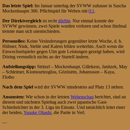
D
as letzte Spiel
:
Im Januar unterlag der SVWW zuhause in Sascha
Mockenhaupts 300. Pflichtspiel für Wehen mit
0:1
.
Der Direktvergleich
ist recht
dürftig
. Nur einmal konnte der
SVWW gewinnen, zwei Spiele wurden verloren und schon fünfmal
trennte man sich unentschieden.
Personelles:
Keine Veränderungen gegenüber letzte Woche, d. h.
Hübner, Nink, Stehle und Kalem fehlen weiterhin. Auch wenn die
Einwechselspieler gegen Ulm gute Leistungen gezeigt haben, wird
Döring vermutlich nichts an der Startelf ändern.
Aufstellungstipp:
Stritzel – Mockenhaupt, Gillekens, Janitzek, May
– Schleimer, Kiomourtzoglou, Gözüsirin, Johanssson – Kaya,
Flotho
Nach dem Spiel
wird der SVWW mindestens auf Platz 13 stehen.
Ansonsten:
Wie schon in der letzten
Wehenschau
berichtet, sind an
diesem und nächsten Spieltag auch zwei japanische Gast-
Schiedsrichter in der 3. Liga im Einsatz. Und tatsächlich leitet einer
der beiden,
Yusuke Ohashi
, die Partie in Verl.
—