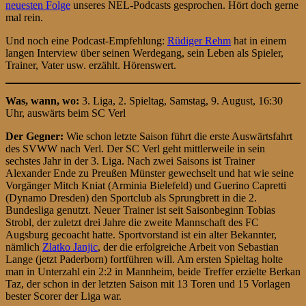
neuesten Folge
unseres NEL-Podcasts gesprochen. Hört doch gerne
mal rein.
Und noch eine Podcast-Empfehlung:
Rüdiger Rehm
hat in einem
langen Interview über seinen Werdegang, sein Leben als Spieler,
Trainer, Vater usw. erzählt. Hörenswert.
Was, wann, wo:
3. Liga, 2. Spieltag, Samstag, 9. August, 16:30
Uhr, auswärts beim SC Verl
Der Gegner:
Wie schon letzte Saison führt die erste Auswärtsfahrt
des SVWW nach Verl. Der SC Verl geht mittlerweile in sein
sechstes Jahr in der 3. Liga. Nach zwei Saisons ist Trainer
Alexander Ende zu Preußen Münster gewechselt und hat wie seine
Vorgänger Mitch Kniat (Arminia Bielefeld) und Guerino Capretti
(Dynamo Dresden) den Sportclub als Sprungbrett in die 2.
Bundesliga genutzt. Neuer Trainer ist seit Saisonbeginn Tobias
Strobl, der zuletzt drei Jahre die zweite Mannschaft des FC
Augsburg gecoacht hatte. Sportvorstand ist ein alter Bekannter,
nämlich
Zlatko Janjic
, der die erfolgreiche Arbeit von Sebastian
Lange (jetzt Paderborn) fortführen will. Am ersten Spieltag holte
man in Unterzahl ein 2:2 in Mannheim, beide Treffer erzielte Berkan
Taz, der schon in der letzten Saison mit 13 Toren und 15 Vorlagen
bester Scorer der Liga war.