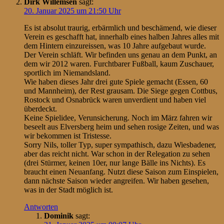
Dirk Willemsen
sagt:
20. Januar 2025 um 21:50 Uhr
Es ist absolut traurig, erbärmlich und beschämend, wie dieser
Verein es geschafft hat, innerhalb eines halben Jahres alles mit
dem Hintern einzureissen, was 10 Jahre aufgebaut wurde.
Der Verein schläft. Wir befinden uns genau an dem Punkt, an
dem wir 2012 waren. Furchtbarer Fußball, kaum Zuschauer,
sportlich im Niemandsland.
Wie haben dieses Jahr drei gute Spiele gemacht (Essen, 60
und Mannheim), der Rest grausam. Die Siege gegen Cottbus,
Rostock und Osnabrück waren unverdient und haben viel
überdeckt.
Keine Spielidee, Verunsicherung. Noch im März fahren wir
beseelt aus Elversberg heim und sehen rosige Zeiten, und was
wir bekommen ist Tristesse.
Sorry Nils, toller Typ, super sympathisch, dazu Wiesbadener,
aber das reicht nicht. War schon in der Relegation zu sehen
(drei Stürmer, keinen 10er, nur lange Bälle ins Nichts). Es
braucht einen Neuanfang. Nutzt diese Saison zum Einspielen,
dann nächste Saison wieder angreifen. Wir haben gesehen,
was in der Stadt möglich ist.
Antworten
Dominik
sagt: