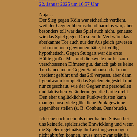
22. Januar 2025 um 16:57 Uhr
Naja…
Der Sieg gegen Köln war sicherlich verdient,
weil der Gegner überraschend harmlos war, aber
besonders toll war das Spiel auch nicht, genauso
wie das Spiel gegen Dresden. In Verl wäre das
aberkannte Tor auch nur der Ausgleich gewesen
– ob man noch gewonnen hätte, ist völlig
hypothetisch. Gegen Stuttgart war die erste
Hälfte großer Mist und die zweite nur bis zum
verschossenen Elfmeter gut, danach gab es keine
Torchance mehr. Gegen Sandhausen hat man
verdient geführt und das 2:0 verpasst, aber dann
irgendwann komplett das Spielen eingestellt und
nur zugeschaut, wie der Gegner mit personellen
und taktischen Veränderungen die Partie dreht.
Den eher unglücklichen Punktverlusten kann
man genauso viele glückliche Punktgewinne
gegenüber stellen (z. B. Cottbus, Osnabrück).
Ich sehe nach mehr als einer halben Saison bei
uns keinerlei spielerische Entwicklung und wenn
die Spieler regelmäßig ihr Leistungsvermögen
nicht abrufen können, muss man zwangsläufig