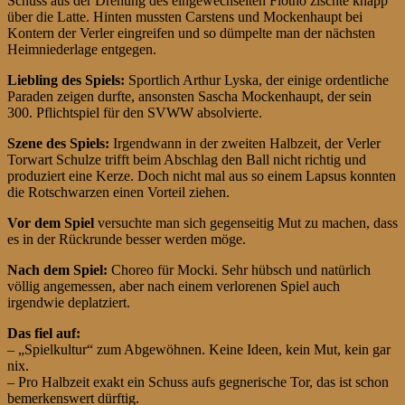
Schuss aus der Drehung des eingewechselten Flotho zischte knapp
über die Latte. Hinten mussten Carstens und Mockenhaupt bei
Kontern der Verler eingreifen und so dümpelte man der nächsten
Heimniederlage entgegen.
Liebling des Spiels:
Sportlich Arthur Lyska, der einige ordentliche
Paraden zeigen durfte, ansonsten Sascha Mockenhaupt, der sein
300. Pflichtspiel für den SVWW absolvierte.
Szene des Spiels:
Irgendwann in der zweiten Halbzeit, der Verler
Torwart Schulze trifft beim Abschlag den Ball nicht richtig und
produziert eine Kerze. Doch nicht mal aus so einem Lapsus konnten
die Rotschwarzen einen Vorteil ziehen.
Vor dem Spiel
versuchte man sich gegenseitig Mut zu machen, dass
es in der Rückrunde besser werden möge.
Nach dem Spiel:
Choreo für Mocki. Sehr hübsch und natürlich
völlig angemessen, aber nach einem verlorenen Spiel auch
irgendwie deplatziert.
Das fiel auf:
– „Spielkultur“ zum Abgewöhnen. Keine Ideen, kein Mut, kein gar
nix.
– Pro Halbzeit exakt ein Schuss aufs gegnerische Tor, das ist schon
bemerkenswert dürftig.