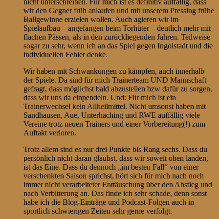
nicht unterschreiben. Für mich ist es definitiv auffällig, dass
wir den Gegner früh anlaufen und mit unserem Pressing frühe
Ballgewinne erzielen wollen. Auch agieren wir im
Spielaufbau – angefangen beim Torhüter – deutlich mehr mit
flachen Pässen, als in den zurückliegenden Jahren. Teilweise
sogar zu sehr, wenn ich an das Spiel gegen Ingolstadt und die
individuellen Fehler denke.
Wir haben mit Schwankungen zu kämpfen, auch innerhalb
der Spiele. Da sind für mich Trainerteam UND Mannschaft
gefragt, dass möglichst bald abzustellen bzw dafür zu sorgen,
dass wir uns da einpendeln. Und: Für mich ist ein
Trainerwechsel kein Allheilmittel. Nicht umsonst haben mit
Sandhausen, Aue, Unterhaching und RWE auffällig viele
Vereine trotz neuen Trainers und einer Vorbereitung(!) zum
Auftakt verloren.
Trotz allem sind es nur drei Punkte bis Rang sechs. Dass du
persönlich nicht daran glaubst, dass wir soweit oben landen,
ist das Eine. Dass du dennoch „im besten Fall“ von einer
verschenkten Saison sprichst, hört sich für mich nach noch
immer nicht verarbeiteter Enttäuschung über den Abstieg und
nach Verbitterung an. Das finde ich sehr schade, denn sonst
habe ich die Blog-Einträge und Podcast-Folgen auch in
sportlich schwierigen Zeiten sehr gerne verfolgt.