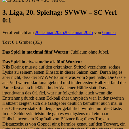
3. Liga, 20. Spieltag: SVWW – SC Verl
0:1
Veröffentlicht am
20. Januar 2025
20. Januar 2025
von
Gunnar
Tor:
0:1 Gruber (35.)
Das Spiel in maximal fünf Worten:
Jubiläum ohne Jubel.
Das Spiel in etwas mehr als fünf Worten:
Nils Döring musste auf den erkrankten Stritzel verzichten, sodass
Lyska zu seinem ersten Einsatz in dieser Saison kam. Daran lag es
aber nicht, dass der SVWW kaum etwas vom Spiel hatte. Die Gäste
aus Verl waren klar tonangebend und in der ersten Halbzeit fand die
Partie fast ausschließlich in der Wehener Hälfte statt. Dass
irgendwann das 0:1 fiel, war nur folgerichtig, auch wenn die
Entstehung durch einen Eckball eher untypisch war. In der zweiten
Halbzeit zeigten sich die Gastgeber deutlich bemühter auch mal in
der Offensive stattzufinden, aber gefährlich wurden nur die Gäste.
In der Schlussviertelstunde gab es wenigstens mal ein paar
Halbchancen: ein Kopfball von Bätzner flog übers Tor, ein
Distanzschuss von Goppel ging harmlos genau auf den Torwart, ein