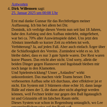
Antworten
Dirk Willemsen
sagt:
25. Januar 2025 um 00:08 Uhr
Erst mal danke Gunnar für das Rechtfertigen meiner
Auffassung. Ich bin bei allem bei Dir.
Dominik, ich verfolge diesen Verein nun seit fast 18 Jahren,
habe den Aufstieg und den Aufbau miterlebt, mitgefiebert,
war bei ca. 70% aller Auswärtsspiele dabei. Uns jetzt den
Absturz innerhalb so kurzer Zeit zu erleben tut weh.
Verbitterung? Ja, auf jeden Fall. Aber auch einfach Ärger über
die Schlaflosigkeit des Vereins. Zumindest wirkt es so. Ich
bleibe dabei, dass es nur 3 gute Spiele waren. Der Rest waren
kurze Phasen. Das reicht aber nicht. Und sorry, allein die
beiden Dinger gegen Hannover und Ingolstadt bleiben mir
noch lange in den Klamotten.
Und Spielentwicklung? Unser „Anlaufen“ wirkt
unkoordoniert. Das machen viele Teams besser. Den
verbesserten Aufbau sehe ich durchaus, aber effektiver jst er
nicht. Ein System mit 3 Stürmern ohne echte 10, dann lange
Bälle auf einen der 3, die dann aber nicht abgelegt werden
können, weil Fechner leider nur gegen den Ball ligatauglich
ist und Gözusirin oft im falschen Raum steht.
Dieses System war schon in Regensburg untauglich, wo Lee
unverständlicherweise auf der Bank saß.