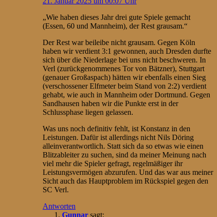
21. Januar 2025 um 00:07 Uhr
„Wie haben dieses Jahr drei gute Spiele gemacht
(Essen, 60 und Mannheim), der Rest grausam.“
Der Rest war beileibe nicht grausam. Gegen Köln
haben wir verdient 3:1 gewonnen, auch Dresden durfte
sich über die Niederlage bei uns nicht beschweren. In
Verl (zurückgenommenes Tor von Bätzner), Stuttgart
(genauer Großaspach) hätten wir ebenfalls einen Sieg
(verschossener Elfmeter beim Stand von 2:2) verdient
gehabt, wie auch in Mannheim oder Dortmund. Gegen
Sandhausen haben wir die Punkte erst in der
Schlussphase liegen gelassen.
Was uns noch definitiv fehlt, ist Konstanz in den
Leistungen. Dafür ist allerdings nicht Nils Döring
alleinverantwortlich. Statt sich da so etwas wie einen
Blitzableiter zu suchen, sind da meiner Meinung nach
viel mehr die Spieler gefragt, regelmäßiger ihr
Leistungsvermögen abzurufen. Und das war aus meiner
Sicht auch das Hauptproblem im Rückspiel gegen den
SC Verl.
Antworten
Gunnar
sagt: