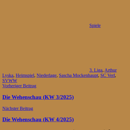
Spiele
3. Liga
,
Arthur
Lyska
,
Heimspiel
,
Niederlage
,
Sascha Mockenhaupt
,
SC Verl
,
SVWW
Beitragsnavigation
Vorheriger Beitrag
Die Wehenschau (KW 3/2025)
Nächster Beitrag
Die Wehenschau (KW 4/2025)