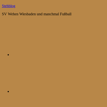
Zum
Stehblog
Inhalt
SV Wehen Wiesbaden und manchmal Fußball
springen
Bluesky
Mastodon
WhatsApp