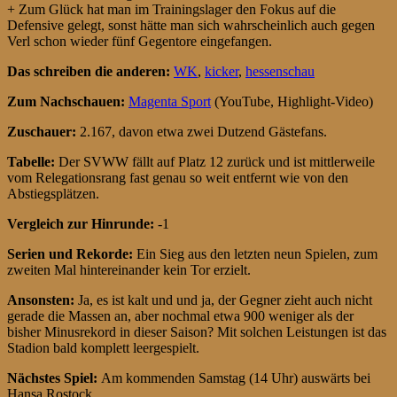
+ Zum Glück hat man im Trainingslager den Fokus auf die
Defensive gelegt, sonst hätte man sich wahrscheinlich auch gegen
Verl schon wieder fünf Gegentore eingefangen.
Das schreiben die anderen:
WK
,
kicker
,
hessenschau
Zum Nachschauen:
Magenta Sport
(YouTube, Highlight-Video)
Zuschauer:
2.167, davon etwa zwei Dutzend Gästefans.
Tabelle:
Der SVWW fällt auf Platz 12 zurück und ist mittlerweile
vom Relegationsrang fast genau so weit entfernt wie von den
Abstiegsplätzen.
Vergleich zur Hinrunde:
-1
Serien und Rekorde:
Ein Sieg aus den letzten neun Spielen, zum
zweiten Mal hintereinander kein Tor erzielt.
Ansonsten:
Ja, es ist kalt und und ja, der Gegner zieht auch nicht
gerade die Massen an, aber nochmal etwa 900 weniger als der
bisher Minusrekord in dieser Saison? Mit solchen Leistungen ist das
Stadion bald komplett leergespielt.
Nächstes Spiel:
Am kommenden Samstag (14 Uhr) auswärts bei
Hansa Rostock.