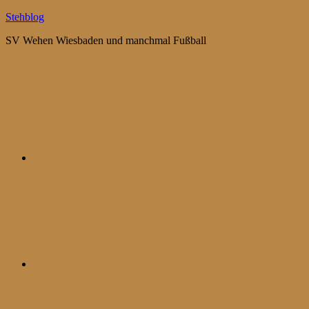
Zum
Stehblog
Inhalt
SV Wehen Wiesbaden und manchmal Fußball
springen
Bluesky
Mastodon
WhatsApp