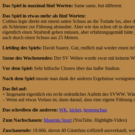
Das Spiel in maximal fünf Worten:
Same same, but different.
Das Spiel in etwas mehr als fünf Worten:
Cottbus legte direkt mit einem satten Schuss an die Torlatte los, abe
als Schleimer zur Führung abstaubte. Aber wie das schon oft in diese
eigentlich einen Strafstoß geben müssen, aber erfahrungsgemäß hätte j
auch durch einen Schuss aus 25 Metern.
Liebling des Spiels:
David Suarez. Gut, endlich mal wieder einen ric
Szene des Wochenendes:
Der SV Wehen wurde zwar mit keinem Wor
Vor dem Spiel:
Sehr hübsche Choreo über das halbe Stadion.
Nach dem Spiel
musste man dank der anderen Ergebnisse wenigstens
Das fiel auf:
+ Insgesamt eigentlich ein recht ordentlicher Auftritt des SVWW. Wär
– Wenn auf etwas Verlass ist, dann darauf, dass eine eigene Führung nic
Das schreiben die anderen:
WK
,
kicker
,
hessenschau
Zum Nachschauen:
Magenta Sport
(YouTube, Highlight-Video)
Zuschauende:
19.666, davon 40 Gästefans (offiziell ausverkauft, wo