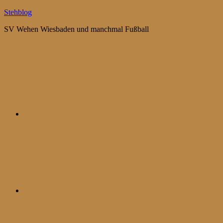
Zum
Stehblog
Inhalt
SV Wehen Wiesbaden und manchmal Fußball
springen
Bluesky
Mastodon
WhatsApp