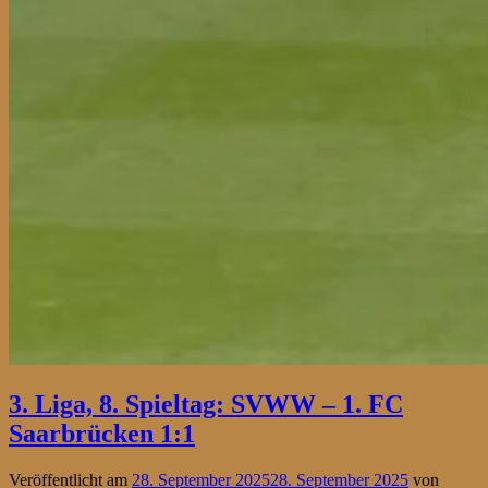
3. Liga, 8. Spieltag: SVWW – 1. FC
Saarbrücken 1:1
Veröffentlicht am
28. September 2025
28. September 2025
von