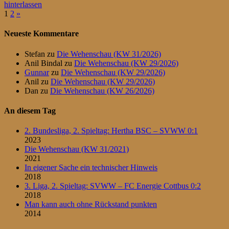
hinterlassen
Seitennummerierung
Nächste
1
2
»
Beiträge
der
Neueste Kommentare
Beiträge
Stefan
zu
Die Wehenschau (KW 31/2026)
Anil Bindal
zu
Die Wehenschau (KW 29/2026)
Gunnar
zu
Die Wehenschau (KW 29/2026)
Anil
zu
Die Wehenschau (KW 29/2026)
Dan
zu
Die Wehenschau (KW 26/2026)
An diesem Tag
2. Bundesliga, 2. Spieltag: Hertha BSC – SVWW 0:1
2023
Die Wehenschau (KW 31/2021)
2021
In eigener Sache ein technischer Hinweis
2018
3. Liga, 2. Spieltag: SVWW – FC Energie Cottbus 0:2
2018
Man kann auch ohne Rückstand punkten
2014