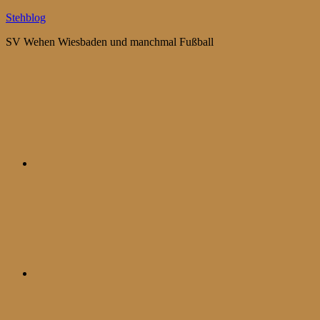
Zum
Stehblog
Inhalt
SV Wehen Wiesbaden und manchmal Fußball
springen
Bluesky
Mastodon
WhatsApp