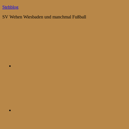
Zum
Stehblog
Inhalt
SV Wehen Wiesbaden und manchmal Fußball
springen
Bluesky
Mastodon
WhatsApp