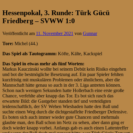
Hessenpokal, 3. Runde: Türk Gücü
Friedberg – SVWW 1:0
Veröffentlicht am
11. November 2021
von
Gunnar
Tore:
Michel (44.)
Das Spiel als Tautogramm:
Köfte, Kälte, Kackspiel
Das Spiel in etwas mehr als fünf Worten:
Markus Kauczinski wollte bei seinem Debüt kein Risiko eingehen
und bot die bestmögliche Besetzung auf. Ein paar Spieler fehlten
kurzfristig mit muskulären Problemen oder ähnlichem, aber die
Mannschaft hätte genau so auch in der 3. Liga antreten können.
Schon nach wenigen Sekunden hatte Hollerbach eine erste große
Chance, verfehlte aber knapp das Tor. Es bot sich rasch das
erwartete Bild: die Gastgeber standen tief und verteidigten
leidenschaftlich, der SV Wehen Wiesbaden hatte den Ball und
suchte einen Weg durch die dichtgestaffelte Friedberger Defensive.
Es boten sich auch immer wieder gute Chancen und mehrmals
glaubte man, den Ball schon im Netz zu sehen, aber dann ging er
doch wieder knapp vorbei. Anfangs gab es auch einen Lattentreffer