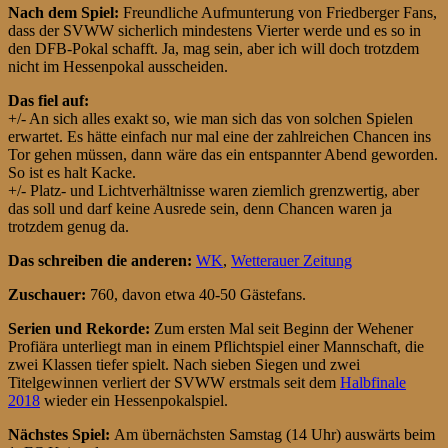
Nach dem Spiel:
Freundliche Aufmunterung von Friedberger Fans,
dass der SVWW sicherlich mindestens Vierter werde und es so in
den DFB-Pokal schafft. Ja, mag sein, aber ich will doch trotzdem
nicht im Hessenpokal ausscheiden.
Das fiel auf:
+/- An sich alles exakt so, wie man sich das von solchen Spielen
erwartet. Es hätte einfach nur mal eine der zahlreichen Chancen ins
Tor gehen müssen, dann wäre das ein entspannter Abend geworden.
So ist es halt Kacke.
+/- Platz- und Lichtverhältnisse waren ziemlich grenzwertig, aber
das soll und darf keine Ausrede sein, denn Chancen waren ja
trotzdem genug da.
Das schreiben die anderen:
WK
,
Wetterauer Zeitung
Zuschauer:
760, davon etwa 40-50 Gästefans.
Serien und Rekorde:
Zum ersten Mal seit Beginn der Wehener
Profiära unterliegt man in einem Pflichtspiel einer Mannschaft, die
zwei Klassen tiefer spielt. Nach sieben Siegen und zwei
Titelgewinnen verliert der SVWW erstmals seit dem
Halbfinale
2018
wieder ein Hessenpokalspiel.
Nächstes Spiel:
Am übernächsten Samstag (14 Uhr) auswärts beim