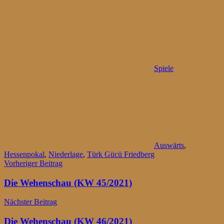
Spiele
Auswärts
,
Hessenpokal
,
Niederlage
,
Türk Gücü Friedberg
Beitragsnavigation
Vorheriger Beitrag
Die Wehenschau (KW 45/2021)
Nächster Beitrag
Die Wehenschau (KW 46/2021)