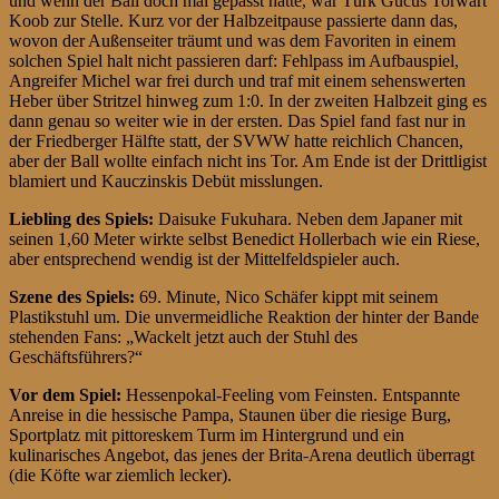
und wenn der Ball doch mal gepasst hätte, war Türk Gücüs Torwart
Koob zur Stelle. Kurz vor der Halbzeitpause passierte dann das,
wovon der Außenseiter träumt und was dem Favoriten in einem
solchen Spiel halt nicht passieren darf: Fehlpass im Aufbauspiel,
Angreifer Michel war frei durch und traf mit einem sehenswerten
Heber über Stritzel hinweg zum 1:0. In der zweiten Halbzeit ging es
dann genau so weiter wie in der ersten. Das Spiel fand fast nur in
der Friedberger Hälfte statt, der SVWW hatte reichlich Chancen,
aber der Ball wollte einfach nicht ins Tor. Am Ende ist der Drittligist
blamiert und Kauczinskis Debüt misslungen.
Liebling des Spiels:
Daisuke Fukuhara. Neben dem Japaner mit
seinen 1,60 Meter wirkte selbst Benedict Hollerbach wie ein Riese,
aber entsprechend wendig ist der Mittelfeldspieler auch.
Szene des Spiels:
69. Minute, Nico Schäfer kippt mit seinem
Plastikstuhl um. Die unvermeidliche Reaktion der hinter der Bande
stehenden Fans: „Wackelt jetzt auch der Stuhl des
Geschäftsführers?“
Vor dem Spiel:
Hessenpokal-Feeling vom Feinsten. Entspannte
Anreise in die hessische Pampa, Staunen über die riesige Burg,
Sportplatz mit pittoreskem Turm im Hintergrund und ein
kulinarisches Angebot, das jenes der Brita-Arena deutlich überragt
(die Köfte war ziemlich lecker).