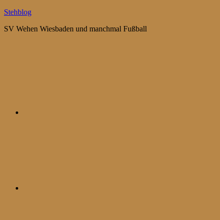
Zum
Stehblog
Inhalt
SV Wehen Wiesbaden und manchmal Fußball
springen
Bluesky
Mastodon
WhatsApp