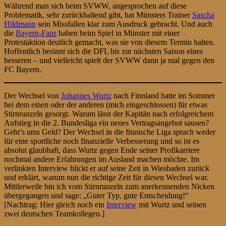
Während man sich beim SVWW, angesprochen auf diese
Problematik, sehr zurückhaltend gibt, hat Münsters Trainer
Sascha
Hildmann
sein Missfallen klar zum Ausdruck gebracht. Und auch
die
Bayern-Fans
haben beim Spiel in Münster mit einer
Protestaktion deutlich gemacht, was sie von diesem Termin halten.
Hoffentlich besinnt sich die DFL bis zur nächsten Saison eines
besseren – und vielleicht spielt der SVWW dann ja mal gegen den
FC Bayern.
Der Wechsel von
Johannes Wurtz
nach Finnland hatte im Sommer
bei dem einen oder der anderen (mich eingeschlossen) für etwas
Stirnrunzeln gesorgt. Warum lässt der Kapitän nach erfolgreichem
Aufstieg in die 2. Bundesliga ein neues Vertragsangebot sausen?
Geht’s ums Geld? Der Wechsel in die finnische Liga sprach weder
für eine sportliche noch finanzielle Verbesserung und so ist es
absolut glaubhaft, dass Wurtz gegen Ende seiner Profikarriere
nochmal andere Erfahrungen im Ausland machen möchte. Im
verlinkten Interview blickt er auf seine Zeit in Wiesbaden zurück
und erklärt, warum nun die richtige Zeit für diesen Wechsel war.
Mittlerweile bin ich vom Stirnrunzeln zum anerkennenden Nicken
übergegangen und sage: „Guter Typ, gute Entscheidung!“
[Nachtrag: Hier gleich noch ein
Interview
mit Wurtz und seinen
zwei deutschen Teamkollegen.]