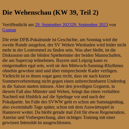
Die Wehenschau (KW 39, Teil 2)
Veröffentlicht am
29. September 2023
29. September 2023
von
Gunnar
Die erste DFB-Pokalrunde ist Geschichte, am Sonntag wird die
zweite Runde ausgelost, der SV Wehen Wiesbaden wird leider nicht
mehr in der Lostrommel zu finden sein. Was aber bleibt, ist die
Diskussion um die blöden Spieltermine der beiden Mannschaften,
die am Supercup teilnehmen. Bayern und Leipzig kann es
einigermaßen egal sein, weil sie den Mittwoch-Samstag-Rhythmus
ohnehin gewohnt sind und über entsprechende Kader verfügen.
Vielleicht ist es ihnen sogar ganz recht, dass sie nach kurzer
Sommervorbereitung nicht gegen einen unberechenbaren Underdog
in die Saison starten müssen. Aber den jeweiligen Gegnern, in
diesem Fall also Münster und Wehen, bringt das einen veritablen
Nachteil mit Hinblick auf die Spieltage vor und nach der
Pokalpartie. Im Falle des SVWW geht es schon am Samstagmittag,
also zweieinhalb Tage später, schon mit dem Auswärtsspiel in
Hannover weiter. Da bleibt gerade mal Zeit für etwas Regeneration,
Anreise und Vorbesprechung, aber richtiges Training mit einer
gewissen Intensität ist ausgeschlossen.