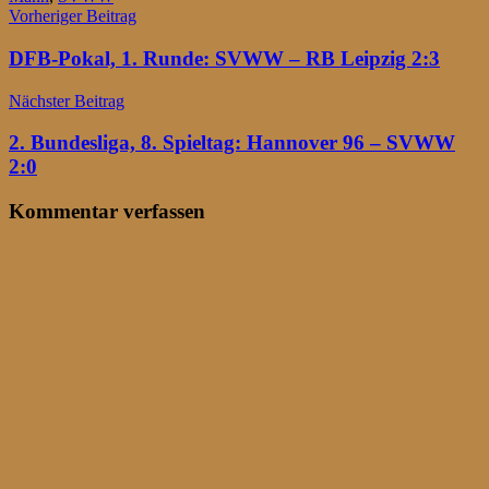
Beitragsnavigation
Vorheriger Beitrag
DFB-Pokal, 1. Runde: SVWW – RB Leipzig 2:3
Nächster Beitrag
2. Bundesliga, 8. Spieltag: Hannover 96 – SVWW
2:0
Kommentar verfassen