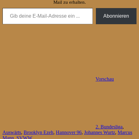
Mail zu erhalten.
Gib deine E-Mail-Adresse ein ...
Abonnieren
Vorschau
2. Bundesliga
,
Auswärts
,
Brooklyn Ezeh
,
Hannover 96
,
Johannes Wurtz
,
Marcus
Mann
,
SVWW