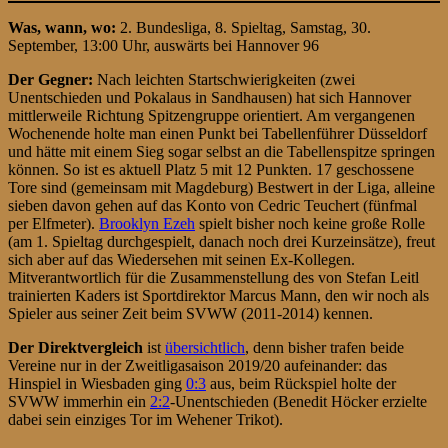
Was, wann, wo:
2. Bundesliga, 8. Spieltag, Samstag, 30.
September, 13:00 Uhr, auswärts bei Hannover 96
Der Gegner:
Nach leichten Startschwierigkeiten (zwei
Unentschieden und Pokalaus in Sandhausen) hat sich Hannover
mittlerweile Richtung Spitzengruppe orientiert. Am vergangenen
Wochenende holte man einen Punkt bei Tabellenführer Düsseldorf
und hätte mit einem Sieg sogar selbst an die Tabellenspitze springen
können. So ist es aktuell Platz 5 mit 12 Punkten. 17 geschossene
Tore sind (gemeinsam mit Magdeburg) Bestwert in der Liga, alleine
sieben davon gehen auf das Konto von Cedric Teuchert (fünfmal
per Elfmeter).
Brooklyn Ezeh
spielt bisher noch keine große Rolle
(am 1. Spieltag durchgespielt, danach noch drei Kurzeinsätze), freut
sich aber auf das Wiedersehen mit seinen Ex-Kollegen.
Mitverantwortlich für die Zusammenstellung des von Stefan Leitl
trainierten Kaders ist Sportdirektor Marcus Mann, den wir noch als
Spieler aus seiner Zeit beim SVWW (2011-2014) kennen.
Der Direktvergleich
ist
übersichtlich
, denn bisher trafen beide
Vereine nur in der Zweitligasaison 2019/20 aufeinander: das
Hinspiel in Wiesbaden ging
0:3
aus, beim Rückspiel holte der
SVWW immerhin ein
2:2
-Unentschieden (Benedit Höcker erzielte
dabei sein einziges Tor im Wehener Trikot).