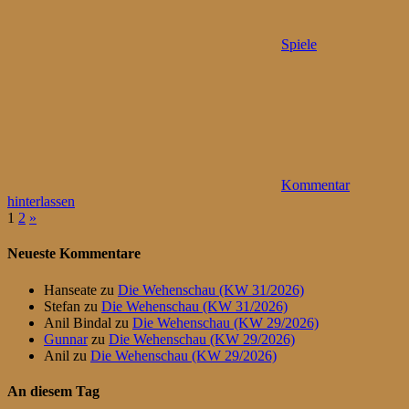
Spiele
Kommentar
hinterlassen
Seitennummerierung
Nächste
1
2
»
Beiträge
der
Neueste Kommentare
Beiträge
Hanseate
zu
Die Wehenschau (KW 31/2026)
Stefan
zu
Die Wehenschau (KW 31/2026)
Anil Bindal
zu
Die Wehenschau (KW 29/2026)
Gunnar
zu
Die Wehenschau (KW 29/2026)
Anil
zu
Die Wehenschau (KW 29/2026)
An diesem Tag