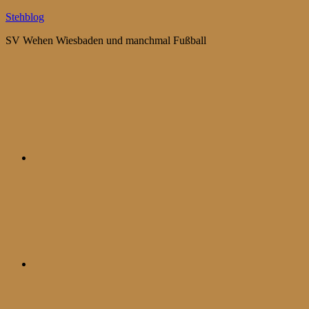
Zum
Stehblog
Inhalt
SV Wehen Wiesbaden und manchmal Fußball
springen
Bluesky
Mastodon
WhatsApp