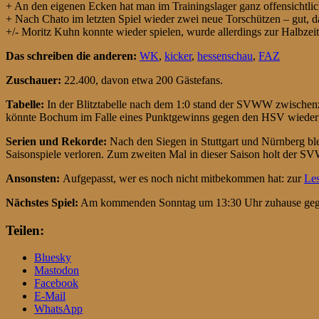
+ An den eigenen Ecken hat man im Trainingslager ganz offensichtlich 
+ Nach Chato im letzten Spiel wieder zwei neue Torschützen – gut, da
+/- Moritz Kuhn konnte wieder spielen, wurde allerdings zur Halbzei
Das schreiben die anderen:
WK
,
kicker
,
hessenschau
,
FAZ
Zuschauer:
22.400, davon etwa 200 Gästefans.
Tabelle:
In der Blitztabelle nach dem 1:0 stand der SVWW zwischenzei
könnte Bochum im Falle eines Punktgewinns gegen den HSV wieder 
Serien und Rekorde:
Nach den Siegen in Stuttgart und Nürnberg bl
Saisonspiele verloren. Zum zweiten Mal in dieser Saison holt der 
Ansonsten:
Aufgepasst, wer es noch nicht mitbekommen hat: zur
Le
Nächstes Spiel:
Am kommenden Sonntag um 13:30 Uhr zuhause ge
Teilen:
Bluesky
Mastodon
Facebook
E-Mail
WhatsApp