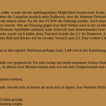
n sollte, wurde mit der naheliegendsten Möglichkeit beantwortet: Kuh
 die Gastgeber deutlich mehr Ballbesitz, aber die Wehener Defensive l
r mit seinem ersten Tor für den SVWW die Führung erzielte. Nach einer
ten musste. Wie am Dienstag gegen Aue hielt Wehen auch in der zweite
 Wehener Spielhälfte stattfand, hatte Schwede kurz hintereinander zwei
usche wurde noch kälter, denn Teuchert erzielte das 2:1 für Hannover
den Ball und Röcker traf im zweiten Versuch zum 2:2. Eine weitere Cha
was in den eigenen Strafraum geflogen kam. Ließ sich in der Entstehung 
ntritt vors gegnerische Tor und zwingt mit einem strammen Schuss Ziel
 In diesen zwei Minuten bekam man erst mit dem Tempovorstoß und dan
ieler ersetzen.
nde, sowohl sich zu freuen als auch sich zu ärgern. Aus Wehener Sicht
Gefahr gesorgt.
tlastung sorgen.