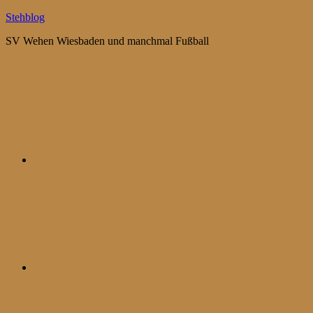
Zum
Stehblog
Inhalt
SV Wehen Wiesbaden und manchmal Fußball
springen
Bluesky
Mastodon
WhatsApp