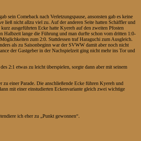
n gab sein Comeback nach Verletzungspause, ansonsten gab es keine
ieß nicht allzu viel zu. Auf der anderen Seite hatten Schäffler und
 kurz ausgeführten Ecke hatte Kyereh auf den zweiten Pfosten
n Halbzeit lange die Führung und man durfte schon vom dritten 1:0-
 Möglichkeiten zum 2:0. Stattdessen traf Haraguchi zum Ausgleich.
. Anders als zu Saisonbeginn war der SVWW damit aber noch nicht
nce der Gastgeber in der Nachspielzeit ging nicht mehr ins Tor und
des 2:1 etwas zu leicht überspielen, sorgte dann aber mit seinem
er zu einer Parade. Die anschließende Ecke führen Kyereh und
n mit einer einstudierten Eckenvariante gleich zwei wichtige
 tendiere ich eher zu „Punkt gewonnen“.