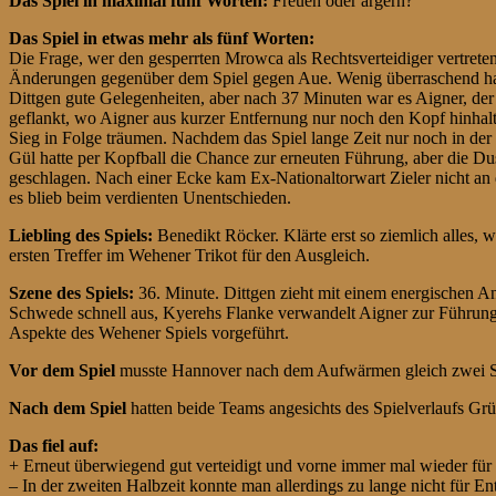
Das Spiel in maximal fünf Worten:
Freuen oder ärgern?
Das Spiel in etwas mehr als fünf Worten:
Die Frage, wer den gesperrten Mrowca als Rechtsverteidiger vertrete
Änderungen gegenüber dem Spiel gegen Aue. Wenig überraschend hatten
Dittgen gute Gelegenheiten, aber nach 37 Minuten war es Aigner, de
geflankt, wo Aigner aus kurzer Entfernung nur noch den Kopf hinhal
Sieg in Folge träumen. Nachdem das Spiel lange Zeit nur noch in der
Gül hatte per Kopfball die Chance zur erneuten Führung, aber die D
geschlagen. Nach einer Ecke kam Ex-Nationaltorwart Zieler nicht an 
es blieb beim verdienten Unentschieden.
Liebling des Spiels:
Benedikt Röcker. Klärte erst so ziemlich alles, 
ersten Treffer im Wehener Trikot für den Ausgleich.
Szene des Spiels:
36. Minute. Dittgen zieht mit einem energischen A
Schwede schnell aus, Kyerehs Flanke verwandelt Aigner zur Führung.
Aspekte des Wehener Spiels vorgeführt.
Vor dem Spiel
musste Hannover nach dem Aufwärmen gleich zwei Sp
Nach dem Spiel
hatten beide Teams angesichts des Spielverlaufs Grü
Das fiel auf:
+ Erneut überwiegend gut verteidigt und vorne immer mal wieder für 
– In der zweiten Halbzeit konnte man allerdings zu lange nicht für En