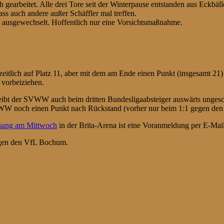
gearbeitet. Alle drei Tore seit der Winterpause entstanden aus Eckbäll
ss auch andere außer Schäffler mal treffen.
t ausgewechselt. Hoffentlich nur eine Vorsichtsmaßnahme.
tlich auf Platz 11, aber mit dem am Ende einen Punkt (insgesamt 21) 
vorbeiziehen.
eibt der SVWW auch beim dritten Bundesligaabsteiger auswärts unges
SVWW noch einen Punkt nach Rückstand (vorher nur beim 1:1 gegen de
sung am Mittwoch
in der Brita-Arena ist eine Voranmeldung per E-Mail
gen den VfL Bochum.