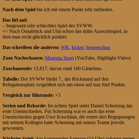
Nach dem Spiel
bin ich mit einem Punkt sehr zufrieden.
Das fiel auf:
– Insgesamt sehr schlechtes Spiel des SVWW.
+/- Nach Osnabrück und Ulm schon das dritte Auswärtsspiel, in
dem man recht glücklich punktet.
Das schreiben die anderen:
WK
,
kicker
,
hessenschau
Zum Nachschauen:
Magenta Sport
(YouTube, Highlight-Video)
Zuschauende:
15.817, davon rund 100 Gästefans.
Tabelle:
Der SVWW bleibt 7., der Rückstand auf den
Relegationsplatz vergrößert sich um einen auf nun fünf Punkte.
Vergleich zur Hinrunde:
+3
Serien und Rekorde:
Im achten Spiel unter Daniel Scherning das
erste Unentschieden. Für Scherning war es auch das erste
Unentschieden gegen Uwe Koschinat, die ersten drei Begegnungen
mit seinem Kollegen hatte Scherning mit seinen Teams jeweils
gewonnen.
Nächstes Spiel:
Am kommenden Samstag (14 Uhr) zuhause gegen