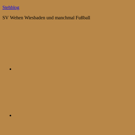
Zum
Stehblog
Inhalt
SV Wehen Wiesbaden und manchmal Fußball
springen
Bluesky
Mastodon
WhatsApp