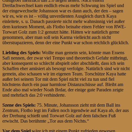
Gastgeber mehrfach das 2:0 liegen ließen. Nach einem
Dreifachwechsel kam endlich etwas mehr Schwung ins Spiel und
der eingewechselte Johansson war es dann auch, der den – sagen
wir es, wie es ist – völlig unverdienten Ausgleich durch Kaya
einleitete, s. u. Danach passierte nicht mehr wahnsinnig viel außer
dem kuriosen Moment, als Flotho beinahe einen Fehler von RWE-
Torwart Golz zum 1:2 genutzt hätte. Hätten wir natürlich gerne
genommen, aber man soll sein Karma vielleicht auch nicht
überstrapazieren, denn der eine Punkt war schon reichlich glücklich.
Liebling des Spiels:
Wollte man gemein sein, könnte man Essens
Safi nennen, der zwar viel Tempo und theoretisch Gefahr mitbringt,
aber konsequent so schlecht abspielt oder abschließt, dass ich sein
Schaffen eher amüsiert als besorgt verfolgte. Natürlich sind wir nicht
gemein, also schauen wir im eigenen Team. Torschütze Kaya hatte
außer bei seinem Tor mit dem Spiel nicht viel zu tun und fiel
höchstens durch ein paar harmlose Distanzschüsse auf. Bleibt am
Ende also mal wieder Noah Brdar, der einige gute Paraden zeigte
und mehrfach das 2:0 verhinderte.
Szene des Spiels:
75. Minute, Johansson zieht mit dem Ball ins
Zentrum, Flotho legt im Fallen noch irgendwie auf Kaya ab, der aus
der Drehung schießt und Torwart Golz auf dem falschen Fuß
erwischt. Das berühmte „Tor aus dem Nichts.“
Vor dem Spiel
wäre ich mit einem Punkt zufrieden gewesen.