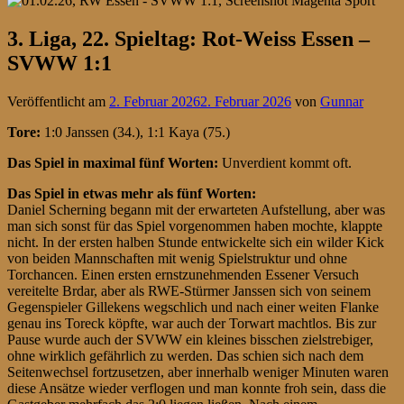
3. Liga, 22. Spieltag: Rot-Weiss Essen –
SVWW 1:1
Veröffentlicht am
2. Februar 2026
2. Februar 2026
von
Gunnar
Tore:
1:0 Janssen (34.), 1:1 Kaya (75.)
Das Spiel in maximal fünf Worten:
Unverdient kommt oft.
Das Spiel in etwas mehr als fünf Worten:
Daniel Scherning begann mit der erwarteten Aufstellung, aber was
man sich sonst für das Spiel vorgenommen haben mochte, klappte
nicht. In der ersten halben Stunde entwickelte sich ein wilder Kick
von beiden Mannschaften mit wenig Spielstruktur und ohne
Torchancen. Einen ersten ernstzunehmenden Essener Versuch
vereitelte Brdar, aber als RWE-Stürmer Janssen sich von seinem
Gegenspieler Gillekens wegschlich und nach einer weiten Flanke
genau ins Toreck köpfte, war auch der Torwart machtlos. Bis zur
Pause wurde auch der SVWW ein kleines bisschen zielstrebiger,
ohne wirklich gefährlich zu werden. Das schien sich nach dem
Seitenwechsel fortzusetzen, aber innerhalb weniger Minuten waren
diese Ansätze wieder verflogen und man konnte froh sein, dass die