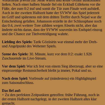
Vorderleute jeweils zur Stelle waren und keine Gefahr aufkommen
ließen. Nach einer halben Stunde fiel ein Eckball Gillekens vor die
Füße, der zum 0:2 traf und somit die Tür zum Finale weit aufstieß.
Auch in der zweiten Halbzeit hatte der SVWW das Spiel jederzeit
im Griff und spätestens mit dem dritten Treffer durch Nejad war die
Entscheidung gefallen. Johansson erzielte in der Schlussphase noch
das 0:4, zwei weitere Tore zählten wegen Abseits nicht, aber das
änderte nichts daran, dass der SVWW souverän ins Endspiel einzog
und die Chance zur Titelverteidigung wahrte.
Liebling des Spiels:
Tarik Gözüsirin war einmal mehr der Dreh-
und Angelpunkt des Wehener Spiels.
Szene des Spiels:
30. Minute, kurz vor dem 0:2: exakt 1.926
Zuschauende im Live-Stream.
Vor dem Spiel:
War ich fest von einem Sieg überzeugt, aber so eine
einprozentige Restunsicherheit bleibt ja immer, Pokal und so.
Nach dem Spiel:
Vorfreude auf (mindestens) ein Highlightspiel
zum Saisonabschluss.
Das fiel auf:
+ Zu den perfekten Zeitpunkten getroffen: frühe Führung, noch in
der ersten Halbzeit nachgelegt, in der zweiten Halbzeit alles klar
gemacht.