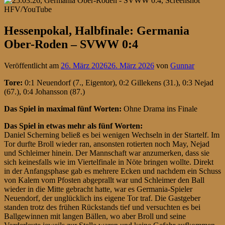
Hessenpokal, Halbfinale: Germania
Ober-Roden – SVWW 0:4
Veröffentlicht am
26. März 2026
26. März 2026
von
Gunnar
Tore:
0:1 Neuendorf (7., Eigentor), 0:2 Gillekens (31.), 0:3 Nejad
(67.), 0:4 Johansson (87.)
Das Spiel in maximal fünf Worten:
Ohne Drama ins Finale
Das Spiel in etwas mehr als fünf Worten:
Daniel Scherning beließ es bei wenigen Wechseln in der Startelf. Im
Tor durfte Broll wieder ran, ansonsten rotierten noch May, Nejad
und Schleimer hinein. Der Mannschaft war anzumerken, dass sie
sich keinesfalls wie im Viertelfinale in Nöte bringen wollte. Direkt
in der Anfangsphase gab es mehrere Ecken und nachdem ein Schuss
von Kalem vom Pfosten abgeprallt war und Schleimer den Ball
wieder in die Mitte gebracht hatte, war es Germania-Spieler
Neuendorf, der unglücklich ins eigene Tor traf. Die Gastgeber
standen trotz des frühen Rückstands tief und versuchten es bei
Ballgewinnen mit langen Bällen, wo aber Broll und seine