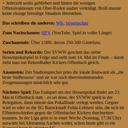
+ Jederzeit seriös geblieben und hinten die wenigen
Offensivaktionen von Ober-Roden sauber verteidigt. Broll musste
keine einzige brenzlige Situation überstehen.
Das schreiben die anderen:
WK
,
hessenschau
Zum Nachschauen:
HFV
(YouTube, Spiel in voller Länge)
Zuschauende:
Über 2.000, davon 250-300 Gästefans.
Serien und Rekorde:
Der SVWW gewinnt das siebte
Hessenpokalspiel in Folge und steht zum 14. Mal im Finale – damit
zieht man mit Rekordhalter Kickers Offenbach gleich.
Ansonsten:
Der Stadionsprecher pries die lokale Bratwurst als „die
beste Südhessens“ und sie war nach übereinstimmenden
Zeugenaussagen tatsächlich sehr gut.
Nächstes Spiel:
Das Endspiel um den Hessenpokal findet am 23.
Mai in Offenbach statt – es sei denn, der SVWW spielt in der
Relegation, dann müsste das Pokalfinale verlegt werden. Gegner
wird so oder so die SG Barockstadt Fulda-Lehnerz sein, die sich im
Elfmeterschießen gegen die Offenbacher Kickers durchsetzen
konnten. In der Liga geht es in einer Woche (Sonntag, 17:30 Uhr)
auswärts bei Alemannia Aachen weiter, schon heute gibt es ein