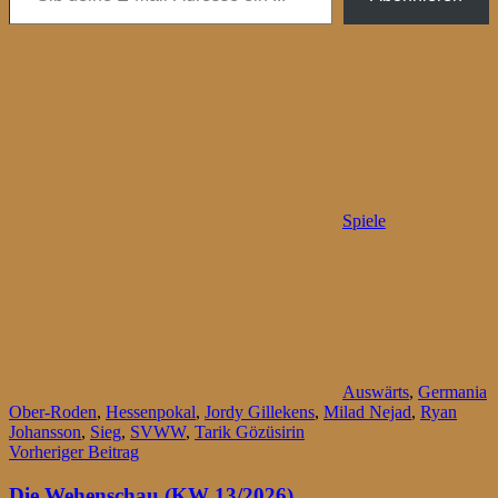
Spiele
Auswärts
,
Germania
Ober-Roden
,
Hessenpokal
,
Jordy Gillekens
,
Milad Nejad
,
Ryan
Johansson
,
Sieg
,
SVWW
,
Tarik Gözüsirin
Beitragsnavigation
Vorheriger Beitrag
Die Wehenschau (KW 13/2026)