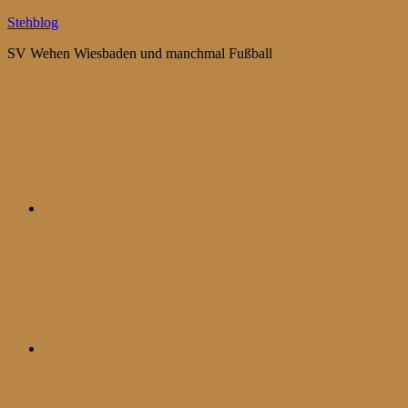
Zum
Stehblog
Inhalt
SV Wehen Wiesbaden und manchmal Fußball
springen
Bluesky
Mastodon
WhatsApp