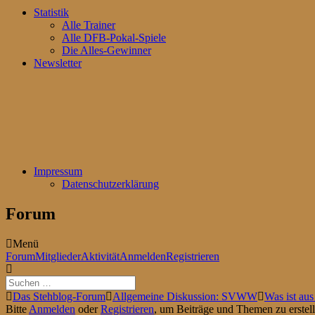
Statistik
Alle Trainer
Alle DFB-Pokal-Spiele
Die Alles-Gewinner
Newsletter
Impressum
Datenschutzerklärung
Forum
Menü
Forum-
Forum
Mitglieder
Aktivität
Anmelden
Registrieren
Navigation
Forum-
Das Stehblog-Forum
Allgemeine Diskussion: SVWW
Was ist au
Breadcrumbs
Bitte
Anmelden
oder
Registrieren
, um Beiträge und Themen zu erstell