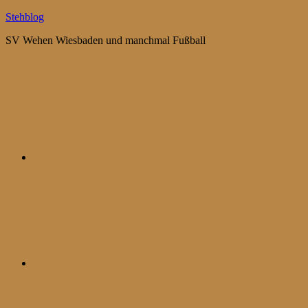
Zum
Stehblog
Inhalt
SV Wehen Wiesbaden und manchmal Fußball
springen
Bluesky
Mastodon
WhatsApp