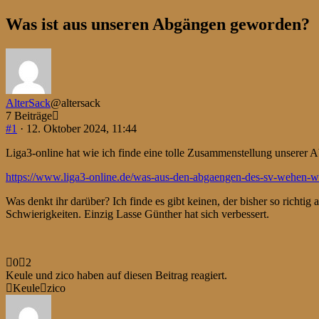
-
Du
Was ist aus unseren Abgängen geworden?
bist
hier:
AlterSack
@altersack
7 Beiträge
#1
· 12. Oktober 2024, 11:44
Liga3-online hat wie ich finde eine tolle Zusammenstellung unserer 
https://www.liga3-online.de/was-aus-den-abgaengen-des-sv-wehen-w
Was denkt ihr darüber? Ich finde es gibt keinen, der bisher so richti
Schwierigkeiten. Einzig Lasse Günther hat sich verbessert.
Anklicken
Anklicken
0
2
für
für
Keule und zico haben auf diesen Beitrag reagiert.
Daumen
Daumen
Keule
zico
nach
nach
unten.
oben.