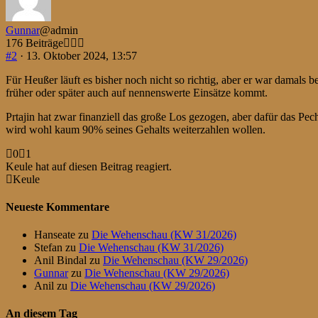
Gunnar
@admin
176 Beiträge
#2
· 13. Oktober 2024, 13:57
Für Heußer läuft es bisher noch nicht so richtig, aber er war damals b
früher oder später auch auf nennenswerte Einsätze kommt.
Prtajin hat zwar finanziell das große Los gezogen, aber dafür das Pec
wird wohl kaum 90% seines Gehalts weiterzahlen wollen.
Anklicken
Anklicken
0
1
für
für
Keule hat auf diesen Beitrag reagiert.
Daumen
Daumen
Keule
nach
nach
unten.
oben.
Neueste Kommentare
Hanseate
zu
Die Wehenschau (KW 31/2026)
Stefan
zu
Die Wehenschau (KW 31/2026)
Anil Bindal
zu
Die Wehenschau (KW 29/2026)
Gunnar
zu
Die Wehenschau (KW 29/2026)
Anil
zu
Die Wehenschau (KW 29/2026)
An diesem Tag