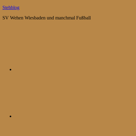
Zum
Stehblog
Inhalt
SV Wehen Wiesbaden und manchmal Fußball
springen
Bluesky
Mastodon
WhatsApp