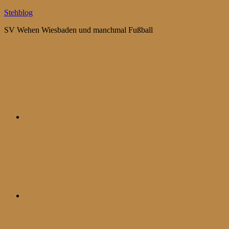
Zum
Stehblog
Inhalt
SV Wehen Wiesbaden und manchmal Fußball
springen
Bluesky
Mastodon
WhatsApp