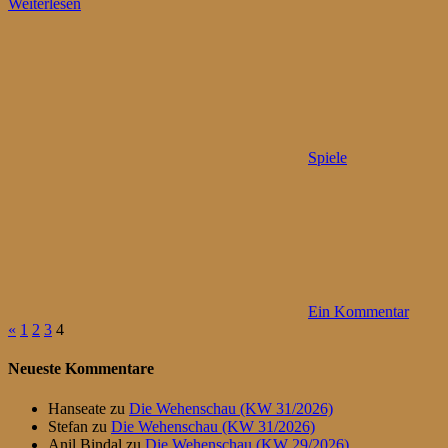
Weiterlesen
Spiele
Ein Kommentar
Seitennummerierung
Vorherige
«
1
2
3
4
Beiträge
der
Neueste Kommentare
Beiträge
Hanseate
zu
Die Wehenschau (KW 31/2026)
Stefan
zu
Die Wehenschau (KW 31/2026)
Anil Bindal
zu
Die Wehenschau (KW 29/2026)