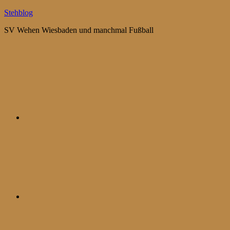
Zum
Stehblog
Inhalt
SV Wehen Wiesbaden und manchmal Fußball
springen
Bluesky
Mastodon
WhatsApp