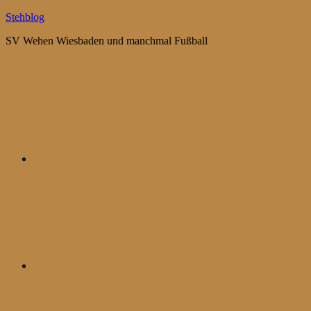
Zum
Stehblog
Inhalt
SV Wehen Wiesbaden und manchmal Fußball
springen
Bluesky
Mastodon
WhatsApp