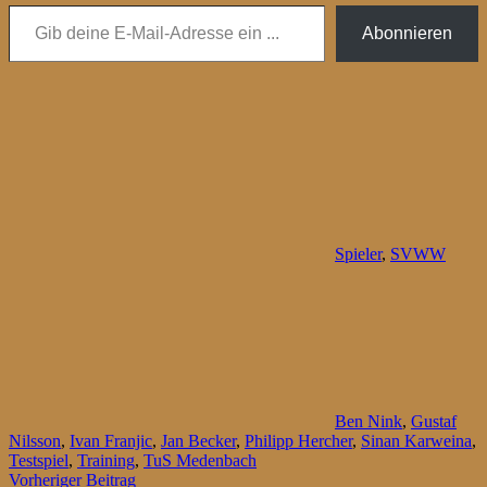
Gib deine E-Mail-Adresse ein ...
Abonnieren
Spieler
,
SVWW
Ben Nink
,
Gustaf
Nilsson
,
Ivan Franjic
,
Jan Becker
,
Philipp Hercher
,
Sinan Karweina
,
Testspiel
,
Training
,
TuS Medenbach
Beitragsnavigation
Vorheriger Beitrag