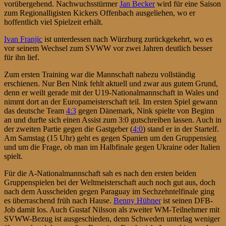
vorübergehend. Nachwuchsstürmer
Jan Becker
wird für eine Saison
zum Regionalligisten Kickers Offenbach ausgeliehen, wo er
hoffentlich viel Spielzeit erhält.
Ivan Franjic
ist unterdessen nach Würzburg zurückgekehrt, wo es
vor seinem Wechsel zum SVWW vor zwei Jahren deutlich besser
für ihn lief.
Zum ersten Training war die Mannschaft nahezu vollständig
erschienen. Nur Ben Nink fehlt aktuell und zwar aus gutem Grund,
denn er weilt gerade mit der U19-Nationalmannschaft in Wales und
nimmt dort an der Europameisterschaft teil. Im ersten Spiel gewann
das deutsche Team
4:3
gegen Dänemark, Nink spielte von Beginn
an und durfte sich einen Assist zum 3:0 gutschreiben lassen. Auch in
der zweiten Partie gegen die Gastgeber (
4:0
) stand er in der Startelf.
Am Samstag (15 Uhr) geht es gegen Spanien um den Gruppensieg
und um die Frage, ob man im Halbfinale gegen Ukraine oder Italien
spielt.
Für die A-Nationalmannschaft sah es nach den ersten beiden
Gruppenspielen bei der Weltmeisterschaft auch noch gut aus, doch
nach dem Ausscheiden gegen Paraguay im Sechzehntelfinale ging
es überraschend früh nach Hause.
Benny Hübner
ist seinen DFB-
Job damit los. Auch Gustaf Nilsson als zweiter WM-Teilnehmer mit
SVWW-Bezug ist ausgeschieden, denn Schweden unterlag weniger