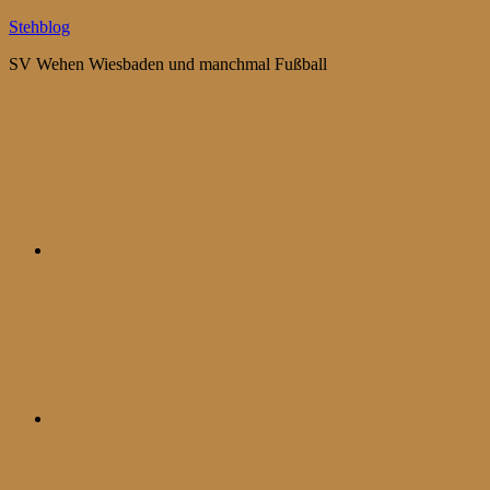
Zum
Stehblog
Inhalt
SV Wehen Wiesbaden und manchmal Fußball
springen
Bluesky
Mastodon
WhatsApp