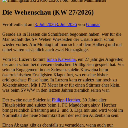
Die Wehenschau (KW 27/2026)
Veröffentlicht am
3. Juli 2026
3. Juli 2026
von
Gunnar
Gerade als in Hessen die Schulferien begonnen haben, war für die
Mannschaft des SV Wehen Wiesbaden der Urlaub auch schon
wieder vorbei. Am Montag traf man sich auf dem Halberg und mit
dabei waren tatsächlich auch zwei Neuzugänge.
Vom FC Luzern kommt
Sinan Karweina
, ein 27-jähriger Angreifer,
der auch schon bei diversen deutschen Drittligisten gespielt hat. Vor
seinem Engagement in der Schweiz spielte Karweina beim
österreichischen Erstligisten Klagenfurt, wo er seine bisher
erfolgreichste Phase hatte. In Luzern kam er zuletzt nur noch zu
Jokereinsätzen. Mit 1,73 Meter ist er für einen Stürmer eher klein,
was beim SVWW in den letzten Jahren ziemlich selten war.
Der zweite neue Spieler ist
Philipp Hercher
, 30 Jahre alter
Flügelspieler und zuletzt beim 1. FC Magdeburg aktiv. Hercher
bringt reichlich Erfahrung aus 2. und 3. Liga mit und wird wohl im
Normalfall die neue Stammkraft auf der rechten Außenbahn sein.
Einen Abgang gibt es ebenfalls zu vermelden, wenn auch nur