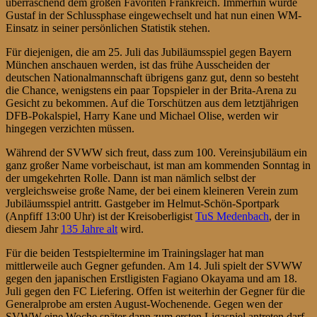
überraschend dem großen Favoriten Frankreich. Immerhin wurde
Gustaf in der Schlussphase eingewechselt und hat nun einen WM-
Einsatz in seiner persönlichen Statistik stehen.
Für diejenigen, die am 25. Juli das Jubiläumsspiel gegen Bayern
München anschauen werden, ist das frühe Ausscheiden der
deutschen Nationalmannschaft übrigens ganz gut, denn so besteht
die Chance, wenigstens ein paar Topspieler in der Brita-Arena zu
Gesicht zu bekommen. Auf die Torschützen aus dem letztjährigen
DFB-Pokalspiel, Harry Kane und Michael Olise, werden wir
hingegen verzichten müssen.
Während der SVWW sich freut, dass zum 100. Vereinsjubiläum ein
ganz großer Name vorbeischaut, ist man am kommenden Sonntag in
der umgekehrten Rolle. Dann ist man nämlich selbst der
vergleichsweise große Name, der bei einem kleineren Verein zum
Jubiläumsspiel antritt. Gastgeber im Helmut-Schön-Sportpark
(Anpfiff 13:00 Uhr) ist der Kreisoberligist
TuS Medenbach
, der in
diesem Jahr
135 Jahre alt
wird.
Für die beiden Testspieltermine im Trainingslager hat man
mittlerweile auch Gegner gefunden. Am 14. Juli spielt der SVWW
gegen den japanischen Erstligisten Fagiano Okayama und am 18.
Juli gegen den FC Liefering. Offen ist weiterhin der Gegner für die
Generalprobe am ersten August-Wochenende. Gegen wen der
SVWW eine Woche später dann zum ersten Ligaspiel antreten darf,