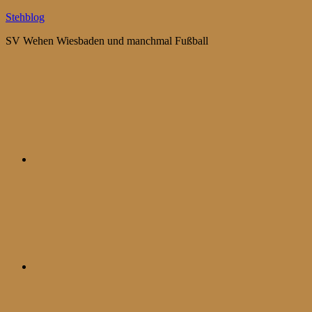
Zum
Stehblog
Inhalt
SV Wehen Wiesbaden und manchmal Fußball
springen
Bluesky
Mastodon
WhatsApp