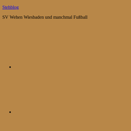
Zum
Stehblog
Inhalt
SV Wehen Wiesbaden und manchmal Fußball
springen
Bluesky
Mastodon
WhatsApp