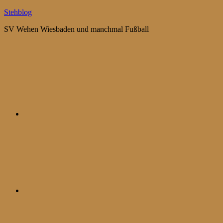
Zum
Stehblog
Inhalt
SV Wehen Wiesbaden und manchmal Fußball
springen
Bluesky
Mastodon
WhatsApp