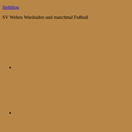
Zum
Stehblog
Inhalt
SV Wehen Wiesbaden und manchmal Fußball
springen
Bluesky
Mastodon
WhatsApp