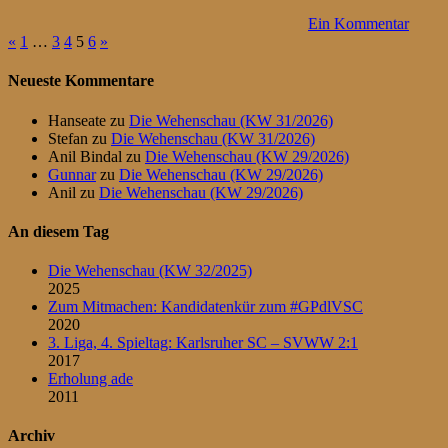
Ein Kommentar
Seitennummerierung
Vorherige
Nächste
«
1
…
3
4
5
6
»
Beiträge
Beiträge
der
Neueste Kommentare
Beiträge
Hanseate
zu
Die Wehenschau (KW 31/2026)
Stefan
zu
Die Wehenschau (KW 31/2026)
Anil Bindal
zu
Die Wehenschau (KW 29/2026)
Gunnar
zu
Die Wehenschau (KW 29/2026)
Anil
zu
Die Wehenschau (KW 29/2026)
An diesem Tag
Die Wehenschau (KW 32/2025)
2025
Zum Mitmachen: Kandidatenkür zum #GPdlVSC
2020
3. Liga, 4. Spieltag: Karlsruher SC – SVWW 2:1
2017
Erholung ade
2011
Archiv