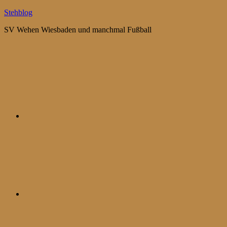
Zum
Stehblog
Inhalt
SV Wehen Wiesbaden und manchmal Fußball
springen
Bluesky
Mastodon
WhatsApp