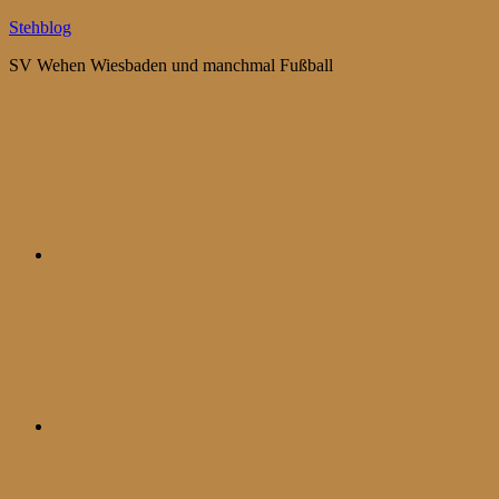
Zum
Stehblog
Inhalt
SV Wehen Wiesbaden und manchmal Fußball
springen
Bluesky
Mastodon
WhatsApp