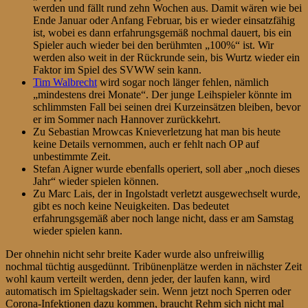
werden und fällt rund zehn Wochen aus. Damit wären wie bei
Ende Januar oder Anfang Februar, bis er wieder einsatzfähig
ist, wobei es dann erfahrungsgemäß nochmal dauert, bis ein
Spieler auch wieder bei den berühmten „100%“ ist. Wir
werden also weit in der Rückrunde sein, bis Wurtz wieder ein
Faktor im Spiel des SVWW sein kann.
Tim Walbrecht
wird sogar noch länger fehlen, nämlich
„mindestens drei Monate“. Der junge Leihspieler könnte im
schlimmsten Fall bei seinen drei Kurzeinsätzen bleiben, bevor
er im Sommer nach Hannover zurückkehrt.
Zu Sebastian Mrowcas Knieverletzung hat man bis heute
keine Details vernommen, auch er fehlt nach OP auf
unbestimmte Zeit.
Stefan Aigner wurde ebenfalls operiert, soll aber „noch dieses
Jahr“ wieder spielen können.
Zu Marc Lais, der in Ingolstadt verletzt ausgewechselt wurde,
gibt es noch keine Neuigkeiten. Das bedeutet
erfahrungsgemäß aber noch lange nicht, dass er am Samstag
wieder spielen kann.
Der ohnehin nicht sehr breite Kader wurde also unfreiwillig
nochmal tüchtig ausgedünnt. Tribünenplätze werden in nächster Zeit
wohl kaum verteilt werden, denn jeder, der laufen kann, wird
automatisch im Spieltagskader sein. Wenn jetzt noch Sperren oder
Corona-Infektionen dazu kommen, braucht Rehm sich nicht mal