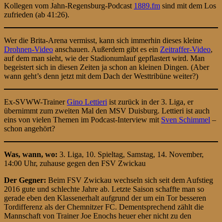
Kollegen vom Jahn-Regensburg-Podcast
1889.fm
sind mit dem Los
zufrieden (ab 41:26).
Wer die Brita-Arena vermisst, kann sich immerhin dieses kleine
Drohnen-Video
anschauen. Außerdem gibt es ein
Zeitraffer-Video
,
auf dem man sieht, wie der Stadionumlauf gepflastert wird. Man
begeistert sich in diesen Zeiten ja schon an kleinen Dingen. (Aber
wann geht’s denn jetzt mit dem Dach der Westtribüne weiter?)
Ex-SVWW-Trainer
Gino Lettieri
ist zurück in der 3. Liga, er
übernimmt zum zweiten Mal den MSV Duisburg. Lettieri ist auch
eins von vielen Themen im Podcast-Interview mit
Sven Schimmel
–
schon angehört?
Was, wann, wo:
3. Liga, 10. Spieltag, Samstag, 14. November,
14:00 Uhr, zuhause gegen den FSV Zwickau
Der Gegner:
Beim FSV Zwickau wechseln sich seit dem Aufstieg
2016 gute und schlechte Jahre ab. Letzte Saison schaffte man so
gerade eben den Klassenerhalt aufgrund der um ein Tor besseren
Tordifferenz als der Chemnitzer FC. Dementsprechend zählt die
Mannschaft von Trainer Joe Enochs heuer eher nicht zu den