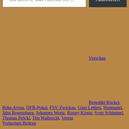
Vorschau
Benedikt Röcker
,
Brita-Arena
,
DFB-Pokal
,
FSV Zwickau
,
Gino Lettieri
,
Heimspiel
,
Jahn Regensburg
,
Johannes Wurtz
,
Ronny König
,
Sven Schimmel
,
Thomas Pröckl
,
Tim Walbrecht
,
Verein
Beitragsnavigation
Vorheriger Beitrag