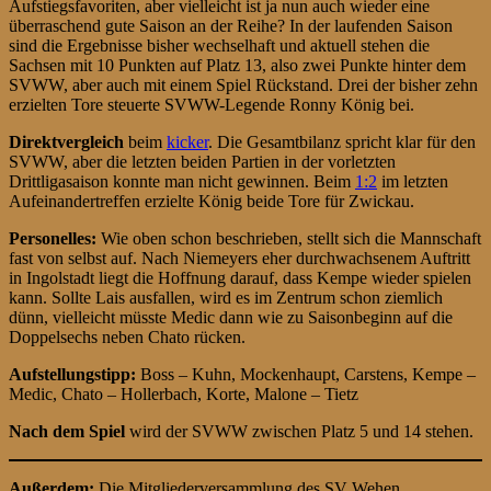
Aufstiegsfavoriten, aber vielleicht ist ja nun auch wieder eine
überraschend gute Saison an der Reihe? In der laufenden Saison
sind die Ergebnisse bisher wechselhaft und aktuell stehen die
Sachsen mit 10 Punkten auf Platz 13, also zwei Punkte hinter dem
SVWW, aber auch mit einem Spiel Rückstand. Drei der bisher zehn
erzielten Tore steuerte SVWW-Legende Ronny König bei.
Direktvergleich
beim
kicker
. Die Gesamtbilanz spricht klar für den
SVWW, aber die letzten beiden Partien in der vorletzten
Drittligasaison konnte man nicht gewinnen. Beim
1:2
im letzten
Aufeinandertreffen erzielte König beide Tore für Zwickau.
Personelles:
Wie oben schon beschrieben, stellt sich die Mannschaft
fast von selbst auf. Nach Niemeyers eher durchwachsenem Auftritt
in Ingolstadt liegt die Hoffnung darauf, dass Kempe wieder spielen
kann. Sollte Lais ausfallen, wird es im Zentrum schon ziemlich
dünn, vielleicht müsste Medic dann wie zu Saisonbeginn auf die
Doppelsechs neben Chato rücken.
Aufstellungstipp:
Boss – Kuhn, Mockenhaupt, Carstens, Kempe –
Medic, Chato – Hollerbach, Korte, Malone – Tietz
Nach dem Spiel
wird der SVWW zwischen Platz 5 und 14 stehen.
Außerdem:
Die Mitgliederversammlung des SV Wehen