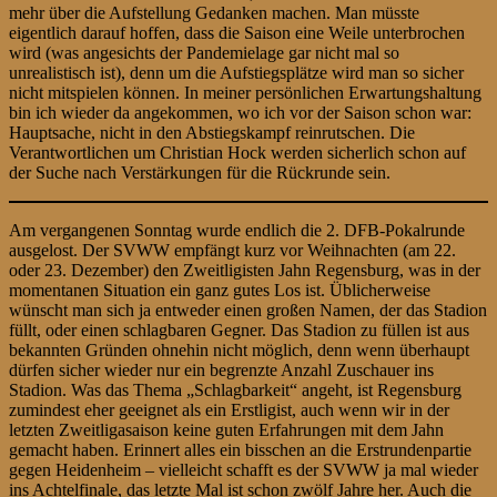
mehr über die Aufstellung Gedanken machen. Man müsste
eigentlich darauf hoffen, dass die Saison eine Weile unterbrochen
wird (was angesichts der Pandemielage gar nicht mal so
unrealistisch ist), denn um die Aufstiegsplätze wird man so sicher
nicht mitspielen können. In meiner persönlichen Erwartungshaltung
bin ich wieder da angekommen, wo ich vor der Saison schon war:
Hauptsache, nicht in den Abstiegskampf reinrutschen. Die
Verantwortlichen um Christian Hock werden sicherlich schon auf
der Suche nach Verstärkungen für die Rückrunde sein.
Am vergangenen Sonntag wurde endlich die 2. DFB-Pokalrunde
ausgelost. Der SVWW empfängt kurz vor Weihnachten (am 22.
oder 23. Dezember) den Zweitligisten Jahn Regensburg, was in der
momentanen Situation ein ganz gutes Los ist. Üblicherweise
wünscht man sich ja entweder einen großen Namen, der das Stadion
füllt, oder einen schlagbaren Gegner. Das Stadion zu füllen ist aus
bekannten Gründen ohnehin nicht möglich, denn wenn überhaupt
dürfen sicher wieder nur ein begrenzte Anzahl Zuschauer ins
Stadion. Was das Thema „Schlagbarkeit“ angeht, ist Regensburg
zumindest eher geeignet als ein Erstligist, auch wenn wir in der
letzten Zweitligasaison keine guten Erfahrungen mit dem Jahn
gemacht haben. Erinnert alles ein bisschen an die Erstrundenpartie
gegen Heidenheim – vielleicht schafft es der SVWW ja mal wieder
ins Achtelfinale, das letzte Mal ist schon zwölf Jahre her. Auch die