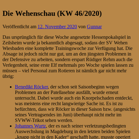
Die Wehenschau (KW 46/2020)
Veröffentlicht am
12. November 2020
von
Gunnar
Das ursprünglich für diese Woche angesetzte Hessenpokalspiel in
Zeilsheim wurde ja bekanntlich abgesagt, sodass der SV Wehen
Wiesbaden eine komplette Trainingswoche zur Verfügung hat. Die
Absage ist jedoch nicht nur gut, um an den jüngsten Problemen in
der Defensive zu arbeiten, sondern erspart Rüdiger Rehm auch die
Verlegenheit, seine erste Elf mehrmals pro Woche spielen lassen zu
müssen – viel Personal zum Rotieren ist nämlich gar nicht mehr
übrig:
Benedikt Röcker
, der schon seit Saisonbeginn wegen
Problemen an der Patellasehne ausfällt, wurde erneut
untersucht. Dabei wurde auch ein Knorpelschaden entdeckt,
was meistens eine recht langwierige Sache ist. Es ist zu
befürchten, dass wir Röcker in dieser Saison bzw. (angesichts
seines Vertragsendes im Juni) überhaupt nicht mehr im
SVWW-Trikot sehen werden.
Johannes Wurtz
, der es nach seiner verletzungsbedingten
Auswechslung in Magdeburg in den letzten beiden Spielen
„knapp nicht in den Kader“ geschafft hatte, musste operiert