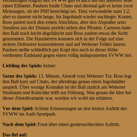
vernünftigen Angriff des SVWW gab es auch auf der anderen Seite
einen Elfmeter. Paulsen foulte Chato und diesmal gab es keine zwei
Meinungen, ob der Pfiff berechtigt sei. Tietz verwandelte zum 1:2,
aber es dauerte nicht lange, bis Ingolstadt wieder nachlegte: Konter,
Boss pariert noch den ersten Abschluss, aber den Abpraller setzt
Stendera aus der Distanz perfekt neben den Pfosten. Carstens hatte
den Ball noch leicht abgefälscht und Boss zudem etwas die Sicht
genommen. Die Hausherren konnten sich in der Folge auf eine
sichere Defensive konzentrieren und auf Wehener Fehler lauern.
Paulsen stellte schließlich per Kopf den auch in dieser Höhe
verdienten Endstand gegen einen völlig indisponierten SVWW her.
Liebling des Spiels:
keiner
Szene des Spiels:
13. Minute, Abstoß vom Wehener Tor. Boss legt
den Ball kurz auf Chato, der allerdings genau einen Ingolstädter
anspielt. Über wenige Kontakte ist der Ball zurück am Wehener
Strafraum und Kutschke trifft zur Führung. Was genau die Idee bei
dieser Abstoßvariante war, werden wir wohl nie erfahren.
Vor dem Spiel:
Schöne Erinnerungen an den letzten Auftritt des
SVWW im Audi-Sportpark.
Nach dem Spiel:
Frust über einen grottenschlechten Auftritt.
Das fiel auf: