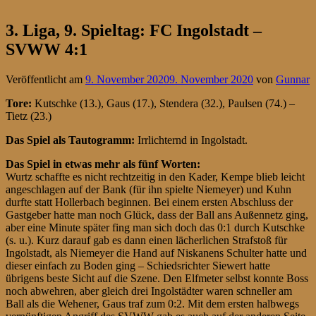
3. Liga, 9. Spieltag: FC Ingolstadt –
SVWW 4:1
Veröffentlicht am
9. November 2020
9. November 2020
von
Gunnar
Tore:
Kutschke (13.), Gaus (17.), Stendera (32.), Paulsen (74.) –
Tietz (23.)
Das Spiel als Tautogramm:
Irrlichternd in Ingolstadt.
Das Spiel in etwas mehr als fünf Worten:
Wurtz schaffte es nicht rechtzeitig in den Kader, Kempe blieb leicht
angeschlagen auf der Bank (für ihn spielte Niemeyer) und Kuhn
durfte statt Hollerbach beginnen. Bei einem ersten Abschluss der
Gastgeber hatte man noch Glück, dass der Ball ans Außennetz ging,
aber eine Minute später fing man sich doch das 0:1 durch Kutschke
(s. u.). Kurz darauf gab es dann einen lächerlichen Strafstoß für
Ingolstadt, als Niemeyer die Hand auf Niskanens Schulter hatte und
dieser einfach zu Boden ging – Schiedsrichter Siewert hatte
übrigens beste Sicht auf die Szene. Den Elfmeter selbst konnte Boss
noch abwehren, aber gleich drei Ingolstädter waren schneller am
Ball als die Wehener, Gaus traf zum 0:2. Mit dem ersten halbwegs