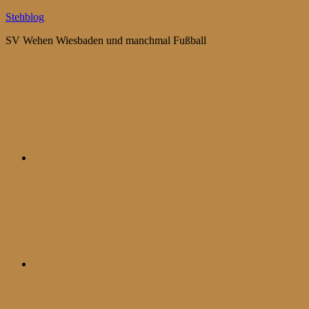
Zum
Stehblog
Inhalt
SV Wehen Wiesbaden und manchmal Fußball
springen
Bluesky
Mastodon
WhatsApp