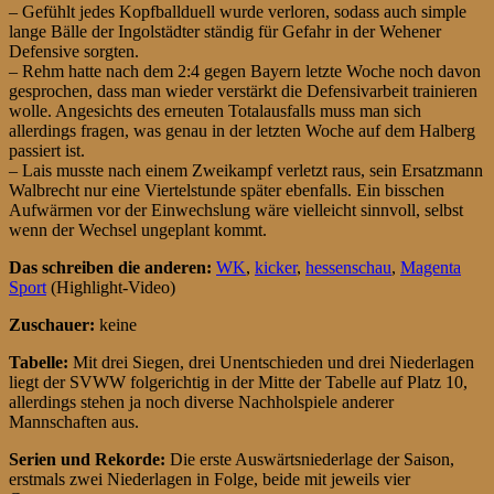
– Gefühlt jedes Kopfballduell wurde verloren, sodass auch simple
lange Bälle der Ingolstädter ständig für Gefahr in der Wehener
Defensive sorgten.
– Rehm hatte nach dem 2:4 gegen Bayern letzte Woche noch davon
gesprochen, dass man wieder verstärkt die Defensivarbeit trainieren
wolle. Angesichts des erneuten Totalausfalls muss man sich
allerdings fragen, was genau in der letzten Woche auf dem Halberg
passiert ist.
– Lais musste nach einem Zweikampf verletzt raus, sein Ersatzmann
Walbrecht nur eine Viertelstunde später ebenfalls. Ein bisschen
Aufwärmen vor der Einwechslung wäre vielleicht sinnvoll, selbst
wenn der Wechsel ungeplant kommt.
Das schreiben die anderen:
WK
,
kicker
,
hessenschau
,
Magenta
Sport
(Highlight-Video)
Zuschauer:
keine
Tabelle:
Mit drei Siegen, drei Unentschieden und drei Niederlagen
liegt der SVWW folgerichtig in der Mitte der Tabelle auf Platz 10,
allerdings stehen ja noch diverse Nachholspiele anderer
Mannschaften aus.
Serien und Rekorde:
Die erste Auswärtsniederlage der Saison,
erstmals zwei Niederlagen in Folge, beide mit jeweils vier