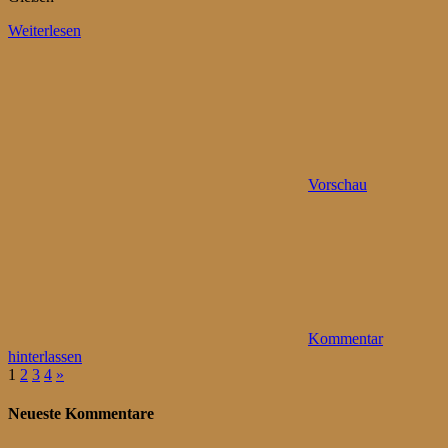
Weiterlesen
Vorschau
Kommentar
hinterlassen
Seitennummerierung
Nächste
1
2
3
4
»
Beiträge
der
Neueste Kommentare
Beiträge