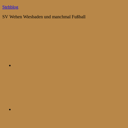
Zum
Stehblog
Inhalt
SV Wehen Wiesbaden und manchmal Fußball
springen
Bluesky
Mastodon
WhatsApp