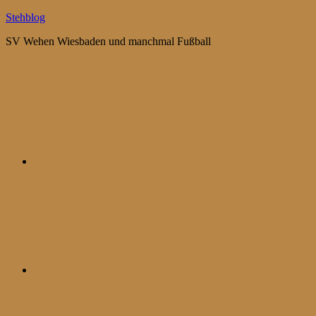
Zum
Stehblog
Inhalt
SV Wehen Wiesbaden und manchmal Fußball
springen
Bluesky
Mastodon
WhatsApp