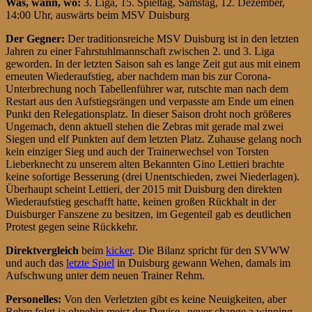
Was, wann, wo:
3. Liga, 15. Spieltag, Samstag, 12. Dezember,
14:00 Uhr, auswärts beim MSV Duisburg
Der Gegner:
Der traditionsreiche MSV Duisburg ist in den letzten
Jahren zu einer Fahrstuhlmannschaft zwischen 2. und 3. Liga
geworden. In der letzten Saison sah es lange Zeit gut aus mit einem
erneuten Wiederaufstieg, aber nachdem man bis zur Corona-
Unterbrechung noch Tabellenführer war, rutschte man nach dem
Restart aus den Aufstiegsrängen und verpasste am Ende um einen
Punkt den Relegationsplatz. In dieser Saison droht noch größeres
Ungemach, denn aktuell stehen die Zebras mit gerade mal zwei
Siegen und elf Punkten auf dem letzten Platz. Zuhause gelang noch
kein einziger Sieg und auch der Trainerwechsel von Torsten
Lieberknecht zu unserem alten Bekannten Gino Lettieri brachte
keine sofortige Besserung (drei Unentschieden, zwei Niederlagen).
Überhaupt scheint Lettieri, der 2015 mit Duisburg den direkten
Wiederaufstieg geschafft hatte, keinen großen Rückhalt in der
Duisburger Fanszene zu besitzen, im Gegenteil gab es deutlichen
Protest gegen seine Rückkehr.
Direktvergleich
beim
kicker
. Die Bilanz spricht für den SVWW
und auch das
letzte Spiel
in Duisburg gewann Wehen, damals im
Aufschwung unter dem neuen Trainer Rehm.
Personelles:
Von den Verletzten gibt es keine Neuigkeiten, aber
Rehm folgt ja ohnehin meist der Devise „never change a winning