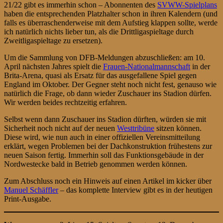
21/22 gibt es immerhin schon – Abonnenten des
SVWW-Spielplans
haben die entsprechenden Platzhalter schon in ihren Kalendern (und
falls es überraschenderweise mit dem Aufstieg klappen sollte, werde
ich natürlich nichts lieber tun, als die Drittligaspieltage durch
Zweitligaspieltage zu ersetzen).
Um die Sammlung von DFB-Meldungen abzuschließen: am 10.
April nächsten Jahres spielt die
Frauen-Nationalmannschaft
in der
Brita-Arena, quasi als Ersatz für das ausgefallene Spiel gegen
England im Oktober. Der Gegner steht noch nicht fest, genauso wie
natürlich die Frage, ob dann wieder Zuschauer ins Stadion dürfen.
Wir werden beides rechtzeitig erfahren.
Selbst wenn dann Zuschauer ins Stadion dürften, würden sie mit
Sicherheit noch nicht auf der neuen
Westtribüne
sitzen können.
Diese wird, wie nun auch in einer offiziellen Vereinsmitteilung
erklärt, wegen Problemen bei der Dachkonstruktion frühestens zur
neuen Saison fertig. Immerhin soll das Funktionsgebäude in der
Nordwestecke bald in Betrieb genommen werden können.
Zum Abschluss noch ein Hinweis auf einen Artikel im kicker über
Manuel Schäffler
– das komplette Interview gibt es in der heutigen
Print-Ausgabe.