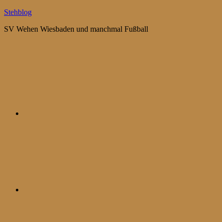
Zum
Stehblog
Inhalt
SV Wehen Wiesbaden und manchmal Fußball
springen
Bluesky
Mastodon
WhatsApp