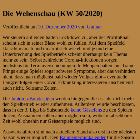
Die Wehenschau (KW 50/2020)
Veröffentlicht am
10. Dezember 2020
von
Gunnar
Wir steuern auf einen harten Lockdown zu, aber der Profifußball
scheint sich in seiner Blase wohl zu fühlen. Auf dem Spielfeld
klatscht man ab und umarmt sich wie eh und je und eine
Unterbrechung des Spielbetriebs scheint überhaupt kein Thema
mehr zu sein. Selbst zahlreiche Corona-Infektionen sorgen
höchstens für Terminverschiebungen. In Meppen hatten laut Trainer
Frings einige Spieler sogar schwere Symptome, aber das verhindert
nicht, dass man möglichst bald wieder Vollgas gibt – eventuelle
Langzeitfolgen einer Covid-Erkrankung interessieren anscheinend
auch nicht. Seltsame Zeiten.
Die
Junioren-Bundesligen
werden hingegen dieses Jahr nicht mehr
den Spielbetrieb wieder aufnehmen. Außerdem wurde beschlossen,
dass in der 3. Liga bis Saisonende
keine Gästefans
zu den Spielen
dürfen, Ausnahmen sollen aber möglich sein, wobei in absehbarer
Zeit wohl ohnehin nur Geisterspiele möglich sind.
Auswärtsfahrten sind nach aktuellem Stand also erst in der nächsten
Saison wieder möglich. Den
Rahmenterminkalender
für die Saison