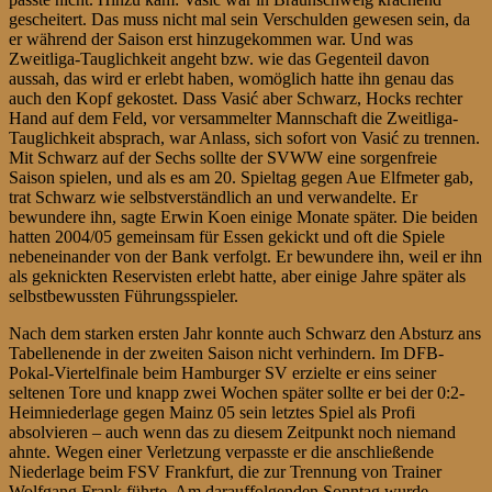
gescheitert. Das muss nicht mal sein Verschulden gewesen sein, da
er während der Saison erst hinzugekommen war. Und was
Zweitliga-Tauglichkeit angeht bzw. wie das Gegenteil davon
aussah, das wird er erlebt haben, womöglich hatte ihn genau das
auch den Kopf gekostet. Dass Vasić aber Schwarz, Hocks rechter
Hand auf dem Feld, vor versammelter Mannschaft die Zweitliga-
Tauglichkeit absprach, war Anlass, sich sofort von Vasić zu trennen.
Mit Schwarz auf der Sechs sollte der SVWW eine sorgenfreie
Saison spielen, und als es am 20. Spieltag gegen Aue Elfmeter gab,
trat Schwarz wie selbstverständlich an und verwandelte. Er
bewundere ihn, sagte Erwin Koen einige Monate später. Die beiden
hatten 2004/05 gemeinsam für Essen gekickt und oft die Spiele
nebeneinander von der Bank verfolgt. Er bewundere ihn, weil er ihn
als geknickten Reservisten erlebt hatte, aber einige Jahre später als
selbstbewussten Führungsspieler.
Nach dem starken ersten Jahr konnte auch Schwarz den Absturz ans
Tabellenende in der zweiten Saison nicht verhindern. Im DFB-
Pokal-Viertelfinale beim Hamburger SV erzielte er eins seiner
seltenen Tore und knapp zwei Wochen später sollte er bei der 0:2-
Heimniederlage gegen Mainz 05 sein letztes Spiel als Profi
absolvieren – auch wenn das zu diesem Zeitpunkt noch niemand
ahnte. Wegen einer Verletzung verpasste er die anschließende
Niederlage beim FSV Frankfurt, die zur Trennung von Trainer
Wolfgang Frank führte. Am darauffolgenden Sonntag wurde