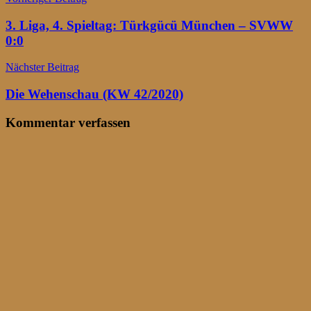
Beitragsnavigation
3. Liga, 4. Spieltag: Türkgücü München – SVWW
0:0
Nächster Beitrag
Die Wehenschau (KW 42/2020)
Kommentar verfassen