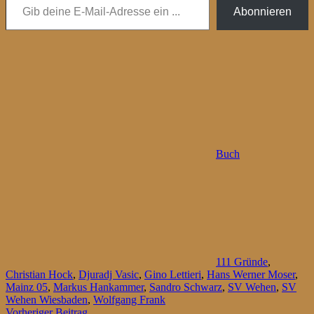
Abonnieren
Buch
111 Gründe
,
Christian Hock
,
Djuradj Vasic
,
Gino Lettieri
,
Hans Werner Moser
,
Mainz 05
,
Markus Hankammer
,
Sandro Schwarz
,
SV Wehen
,
SV
Wehen Wiesbaden
,
Wolfgang Frank
Vorheriger Beitrag