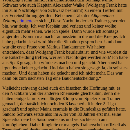
Schwarz wie auch Kapitän Alexander Walke (Wolfgang Frank hatte
ihn zum Nachfolger von Schwarz bestimmt) zu einem Treffen mit
der Vereinsführung gerufen. Bei einem Talk der
Allgemeinen
Zeitung
erinnerte
er sich: „Diese Nacht, in der ich Trainer geworden
bin, war riesig. Ich war Kapitän und verletzt und keiner wollte
eigentlich mehr sehen, wie ich spiele. Dann wurde ich sonntags
angerufen: Komm mal nach Taunusstein in die und die Kneipe. Ich
habe gedacht: Jetzt wird über die Situation gesprochen. Und dann
war die erste Frage von Markus Hankammer: Wir haben
entschieden, dass Wolfgang Frank beurlaubt ist, und wie würdest du
die Entscheidung treffen, wer sein Nachfolger werden soll? Ich habe
aus Spaß gesagt: Ich würde es machen und gelacht. Aber sonst hat
irgendwie keiner gelacht. Und dann haben sie gesagt: Ja, du sollst es
machen. Und dann haben sie gelacht und ich nicht mehr. Das war
dann bis zum nächsten Tag eine Bauchentscheidung.“
Vielleicht schwang dabei auch ein bisschen die Hoffnung mit, es
den Nachbarn von der anderen Rheinseite gleichzutun, denn die
hatten einige Jahre zuvor Jürgen Klopp vom Spieler zum Trainer
gemacht, der tatsächlich noch den Klassenerhalt in der 2. Liga
geschafft und später Mainz erstmals in die Bundesliga geführt hatte.
Sandro Schwarz setzte also im Alter von 30 Jahren erst mal seine
Spielerkarriere bis Saisonende aus und versuchte sich am
Unmöglichen. Dabei fungierte er mangels Trainerschein offiziell als
Teamchef und durfte nur mit einer Ausnahmegenehmigung des