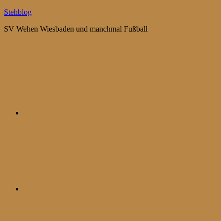
Zum
Stehblog
Inhalt
SV Wehen Wiesbaden und manchmal Fußball
springen
Bluesky
Mastodon
WhatsApp