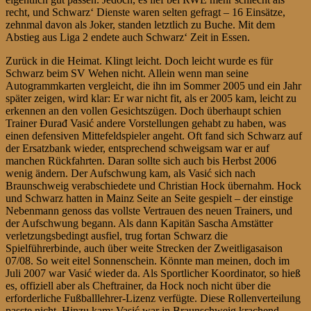
recht, und Schwarz‘ Dienste waren selten gefragt – 16 Einsätze,
zehnmal davon als Joker, standen letztlich zu Buche. Mit dem
Abstieg aus Liga 2 endete auch Schwarz‘ Zeit in Essen.
Zurück in die Heimat. Klingt leicht. Doch leicht wurde es für
Schwarz beim SV Wehen nicht. Allein wenn man seine
Autogrammkarten vergleicht, die ihn im Sommer 2005 und ein Jahr
später zeigen, wird klar: Er war nicht fit, als er 2005 kam, leicht zu
erkennen an den vollen Gesichtszügen. Doch überhaupt schien
Trainer Đurađ Vasić andere Vorstellungen gehabt zu haben, was
einen defensiven Mittefeldspieler angeht. Oft fand sich Schwarz auf
der Ersatzbank wieder, entsprechend schweigsam war er auf
manchen Rückfahrten. Daran sollte sich auch bis Herbst 2006
wenig ändern. Der Aufschwung kam, als Vasić sich nach
Braunschweig verabschiedete und Christian Hock übernahm. Hock
und Schwarz hatten in Mainz Seite an Seite gespielt – der einstige
Nebenmann genoss das vollste Vertrauen des neuen Trainers, und
der Aufschwung begann. Als dann Kapitän Sascha Amstätter
verletzungsbedingt ausfiel, trug fortan Schwarz die
Spielführerbinde, auch über weite Strecken der Zweitligasaison
07/08. So weit eitel Sonnenschein. Könnte man meinen, doch im
Juli 2007 war Vasić wieder da. Als Sportlicher Koordinator, so hieß
es, offiziell aber als Cheftrainer, da Hock noch nicht über die
erforderliche Fußballlehrer-Lizenz verfügte. Diese Rollenverteilung
passte nicht. Hinzu kam: Vasić war in Braunschweig krachend