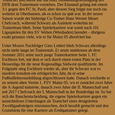
DFB dem Trainerteam vorstehen. Der Einstand gelang mit einem
3:1 gegen den FC St. Pauli, aber diesem Sieg folgte nur noch ein
weiterer in Oberhausen, als es schon zu spät war. In der neuen
Saison wurde der bisherige Co-Trainer Hans Werner Moser
Chefcoach, während Schwarz als Assistent weiterhin im
Trainerteam blieb. Seine Spielerkarriere war somit nach 101
Ligaspielen für den SV Wehen (Wiesbaden) beendet – übrigens
exakt genauso viele, wie er für Mainz 05 absolviert hat.
Unter Mosers Nachfolger Gino Lettieri blieb Schwarz allerdings
nicht mehr lange im Trainerstab. Er setzte stattdessen ab dem
Sommer 2011 seine noch junge Trainerkarriere beim 1. FC
Eschborn fort, mit dem er sich durch einen ersten Platz in der
Hessenliga für die neue Regionalliga Südwest qualifizierte. Im
Folgejahr stieg Eschborn wieder ab, aber für Schwarz war es
insofern trotzdem ein erfolgreiches Jahr, da er seine
Fußballlehrerausbildung abgeschlossen hatte. Danach wechselte er
zu seinem alten Verein 1. FSV Mainz 05, wo er zunächst zwei Jahre
die A-Jugend trainierte, danach zwei Jahre die II. Mannschaft und
seit 2017 Chefcoach der I. Mannschaft in der Bundesliga ist. So hat
sich die Bauchentscheidung, die eigene Spielerkarriere gegen ein
aussichtsloses Unterfangen als Teamchef eines designierten
Zweitligaabsteigers einzutauschen, doch bezahlt gemacht und den
Grundstein für eine Karriere als Erstligatrainer gelegt.