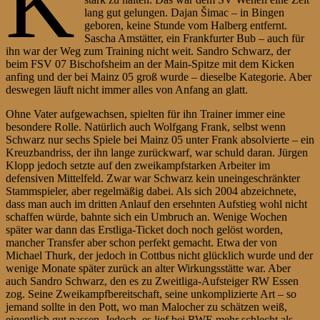
K
lang gut gelungen. Dajan Šimac – in Bingen
geboren, keine Stunde vom Halberg entfernt.
Sascha Amstätter, ein Frankfurter Bub – auch für
ihn war der Weg zum Training nicht weit. Sandro Schwarz, der
beim FSV 07 Bischofsheim an der Main-Spitze mit dem Kicken
anfing und der bei Mainz 05 groß wurde – dieselbe Kategorie. Aber
deswegen läuft nicht immer alles von Anfang an glatt.
Ohne Vater aufgewachsen, spielten für ihn Trainer immer eine
besondere Rolle. Natürlich auch Wolfgang Frank, selbst wenn
Schwarz nur sechs Spiele bei Mainz 05 unter Frank absolvierte – ein
Kreuzbandriss, der ihn lange zurückwarf, war schuld daran. Jürgen
Klopp jedoch setzte auf den zweikampfstarken Arbeiter im
defensiven Mittelfeld. Zwar war Schwarz kein uneingeschränkter
Stammspieler, aber regelmäßig dabei. Als sich 2004 abzeichnete,
dass man auch im dritten Anlauf den ersehnten Aufstieg wohl nicht
schaffen würde, bahnte sich ein Umbruch an. Wenige Wochen
später war dann das Erstliga-Ticket doch noch gelöst worden,
mancher Transfer aber schon perfekt gemacht. Etwa der von
Michael Thurk, der jedoch in Cottbus nicht glücklich wurde und der
wenige Monate später zurück an alter Wirkungsstätte war. Aber
auch Sandro Schwarz, den es zu Zweitliga-Aufsteiger RW Essen
zog. Seine Zweikampfbereitschaft, seine unkomplizierte Art – so
jemand sollte in den Pott, wo man Malocher zu schätzen weiß,
eigentlich gut passen. Jedoch, es lief bei RWE mehr schlecht als