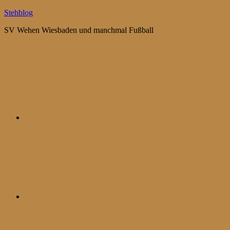
Zum
Stehblog
Inhalt
SV Wehen Wiesbaden und manchmal Fußball
springen
Bluesky
Mastodon
WhatsApp