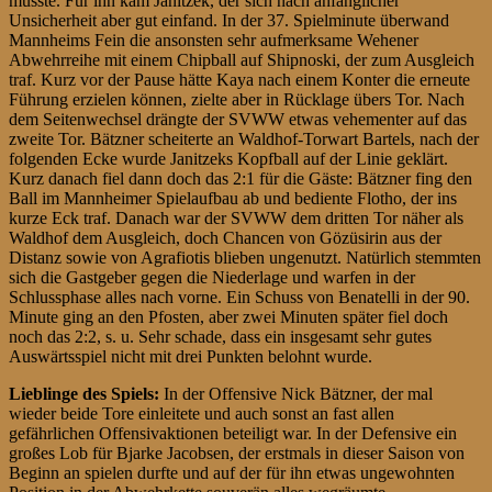
musste. Für ihn kam Janitzek, der sich nach anfänglicher
Unsicherheit aber gut einfand. In der 37. Spielminute überwand
Mannheims Fein die ansonsten sehr aufmerksame Wehener
Abwehrreihe mit einem Chipball auf Shipnoski, der zum Ausgleich
traf. Kurz vor der Pause hätte Kaya nach einem Konter die erneute
Führung erzielen können, zielte aber in Rücklage übers Tor. Nach
dem Seitenwechsel drängte der SVWW etwas vehementer auf das
zweite Tor. Bätzner scheiterte an Waldhof-Torwart Bartels, nach der
folgenden Ecke wurde Janitzeks Kopfball auf der Linie geklärt.
Kurz danach fiel dann doch das 2:1 für die Gäste: Bätzner fing den
Ball im Mannheimer Spielaufbau ab und bediente Flotho, der ins
kurze Eck traf. Danach war der SVWW dem dritten Tor näher als
Waldhof dem Ausgleich, doch Chancen von Gözüsirin aus der
Distanz sowie von Agrafiotis blieben ungenutzt. Natürlich stemmten
sich die Gastgeber gegen die Niederlage und warfen in der
Schlussphase alles nach vorne. Ein Schuss von Benatelli in der 90.
Minute ging an den Pfosten, aber zwei Minuten später fiel doch
noch das 2:2, s. u. Sehr schade, dass ein insgesamt sehr gutes
Auswärtsspiel nicht mit drei Punkten belohnt wurde.
Lieblinge des Spiels:
In der Offensive Nick Bätzner, der mal
wieder beide Tore einleitete und auch sonst an fast allen
gefährlichen Offensivaktionen beteiligt war. In der Defensive ein
großes Lob für Bjarke Jacobsen, der erstmals in dieser Saison von
Beginn an spielen durfte und auf der für ihn etwas ungewohnten