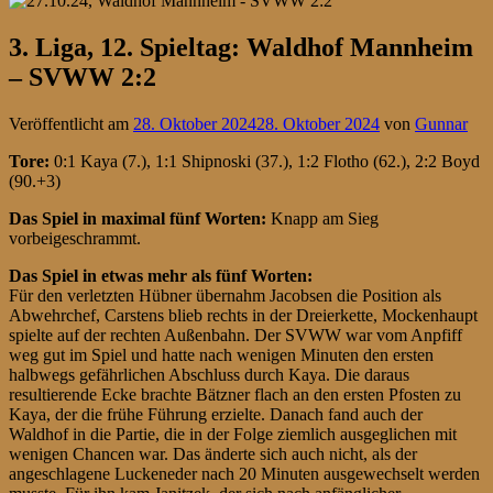
3. Liga, 12. Spieltag: Waldhof Mannheim
– SVWW 2:2
Veröffentlicht am
28. Oktober 2024
28. Oktober 2024
von
Gunnar
Tore:
0:1 Kaya (7.), 1:1 Shipnoski (37.), 1:2 Flotho (62.), 2:2 Boyd
(90.+3)
Das Spiel in maximal fünf Worten:
Knapp am Sieg
vorbeigeschrammt.
Das Spiel in etwas mehr als fünf Worten:
Für den verletzten Hübner übernahm Jacobsen die Position als
Abwehrchef, Carstens blieb rechts in der Dreierkette, Mockenhaupt
spielte auf der rechten Außenbahn. Der SVWW war vom Anpfiff
weg gut im Spiel und hatte nach wenigen Minuten den ersten
halbwegs gefährlichen Abschluss durch Kaya. Die daraus
resultierende Ecke brachte Bätzner flach an den ersten Pfosten zu
Kaya, der die frühe Führung erzielte. Danach fand auch der
Waldhof in die Partie, die in der Folge ziemlich ausgeglichen mit
wenigen Chancen war. Das änderte sich auch nicht, als der
angeschlagene Luckeneder nach 20 Minuten ausgewechselt werden