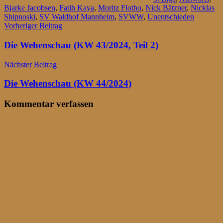
Bjarke Jacobsen
,
Fatih Kaya
,
Moritz Flotho
,
Nick Bätzner
,
Nicklas
Shipnoski
,
SV Waldhof Mannheim
,
SVWW
,
Unentschieden
Beitragsnavigation
Vorheriger Beitrag
Die Wehenschau (KW 43/2024, Teil 2)
Nächster Beitrag
Die Wehenschau (KW 44/2024)
Kommentar verfassen