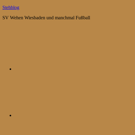
Zum
Stehblog
Inhalt
SV Wehen Wiesbaden und manchmal Fußball
springen
Bluesky
Mastodon
WhatsApp