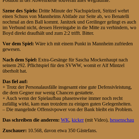
Position in der Abwehrkette souverän alles wegräumte.
Szene des Spiels:
Dritte Minute der Nachspielzeit, Stritzel wehrt
einen Schuss von Mannheims Abifade zur Seite ab, wo Benatelli
nochmal an den Ball kommt. Janitzek und Greilinger gelingt es auch
im Verbund nicht, dessen Hereingabe in die Mitte zu verhindern, wo
Boyd direkt draufhält und zum 2:2 trifft. Bitter.
Vor dem Spiel:
Wäre ich mit einem Punkt in Mannheim zufrieden
gewesen.
Nach dem Spiel:
Extra-Gesänge für Sascha Mockenhaupt nach
seinem 292. Pflichtspiel für den SVWW, womit er Alf Mintzel
überholt hat.
Das fiel auf:
+ Trotz der Personalausfälle insgesamt eine gute Defensivleistung,
die dem Gegner nur wenig Chancen gestattete.
+ Auch wenn der Spielaufbau phasenweise immer noch recht
zufällig wirkt, kam man trotzdem zu einigen guten Gelegenheiten.
– Die mangelnde Offensivpower von der Bank bleibt ein Problem.
Das schreiben die anderen:
WK
,
kicker
(mit Video),
hessenschau
Zuschauer:
10.568, davon etwa 350 Gästefans.